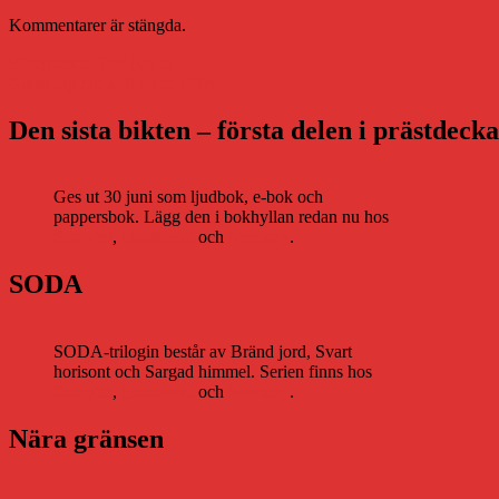
Kommentarer är stängda.
Inläggsnavigering
Föregående
Föregående
This just in
Nästa
inlägg:
Nästa
Jag har koll på er, FRA
inlägg:
Den sista bikten – första delen i prästdeck
Ges ut 30 juni som ljudbok, e-bok och
pappersbok. Lägg den i bokhyllan redan nu hos
Storytel
,
Bookbeat
och
Nextory
.
SODA
SODA-trilogin består av Bränd jord, Svart
horisont och Sargad himmel. Serien finns hos
Storytel
,
Bookbeat
och
Nextory
.
Nära gränsen