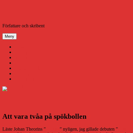
Hoppa
till
innehåll
Daniel Åberg
Författare och skribent
Meny
Virus
Nära gränsen
SODA
Avbrottet
Tidigare böcker
Om mig
Kontakt & Press
Att vara tvåa på spökbollen
Läste Johan Theorins ”
Nattfåk
” nyligen, jag gillade debuten ”
Skumti