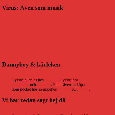
Virus: Även som musik
Dannyboy & kärleken
Lyssna eller läs hos
Storytel
. Lyssna hos
Bookbeat
och
Nextory
. Finns även att köpa
som pocket hos exempelvis
Adlibris
och
Bokus
.
Vi har redan sagt hej då