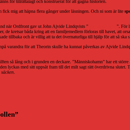
ns för tillrättalagt och konstruerat för att gagna historien.
om fick mig att häpna flera gånger under läsningen. Och ni som är lite
sp
and när Ordfront gav ut John Ajvide Lindqvists ”
Människohamn
”. För 
, de kretsar båda kring att en familjemedlem förloras till havet, att or
de tillbaka och är villig att ta det övernaturliga till hjälp för att så ska 
på varandra för att Theorin skulle ha kunnat påverkas av Ajvide Lindqvi
hälften så lång och i grunden en deckare. ”Människohamn” har ett större
en lyckas med sitt uppsåt fram till det milt sagt rätt överdrivna slutet. 
p säcken
.
ollen”
id