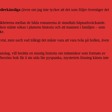
oilerkänsliga
(även om jag inte tycker att det som följer överstiger det
likheterna mellan de båda romanerna är stundtals häpnadsväckande.
saken måste sökas i platsens historia och att mannen i familjen – som
ske.
st, men usch vad tråkigt det måste vara att vara tvåa på bollen, även
 anslag, vill berätta en mustig historia om människor som formats av
Theorins bok får å sin sida lite pyspunka, mysteriets lösning känns inte