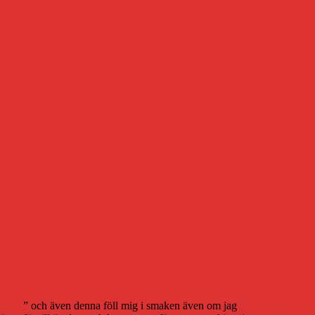
mmen
” och även denna föll mig i smaken även om jag
fortfarande stör 