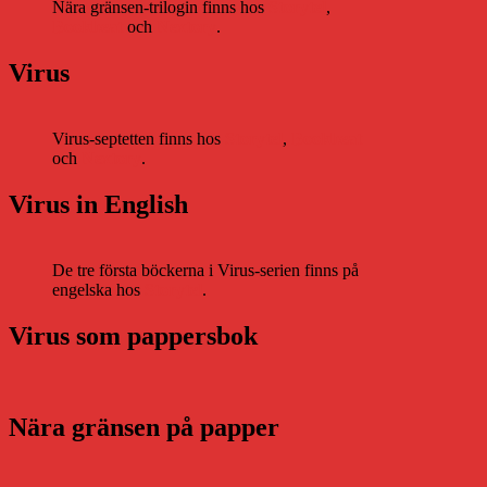
Nära gränsen-trilogin finns hos
Storytel
,
Bookbeat
och
Nextory
.
Virus
Virus-septetten finns hos
Storytel
,
Bookbeat
och
Nextory
.
Virus in English
De tre första böckerna i Virus-serien finns på
engelska hos
Storytel
.
Virus som pappersbok
Nära gränsen på papper