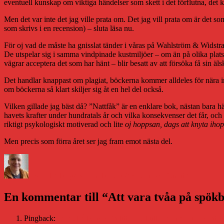
eventuell kunskap om viktiga händelser som skett i det förflutna, det kän
Men det var inte det jag ville prata om. Det jag vill prata om är det s
som skrivs i en recension) – sluta läsa nu.
För oj vad de måste ha gnisslat tänder i våras på Wahlström & Widstr
De utspelar sig i samma vindpinade kustmiljöer – om än på olika platser
vägrar acceptera det som har hänt – blir besatt av att försöka få sin älska
Det handlar knappast om plagiat, böckerna kommer alldeles för nära in
om böckerna så klart skiljer sig åt en hel del också.
Vilken gillade jag bäst då? ”Nattfåk” är en enklare bok, nästan bara 
havets krafter under hundratals år och vilka konsekvenser det får, och d
riktigt psykologiskt motiverad och lite
oj hoppsan, dags att knyta iho
Men precis som förra året ser jag fram emot nästa del.
Författare
Publicerat
Kategorier
den
Daniel Åberg
4 september 2008
Boken och framtiden
En kommentar till “Att vara tvåa på spökb
Pingback:
Daniel Åberg » En litteraturbulletin så här i adventst