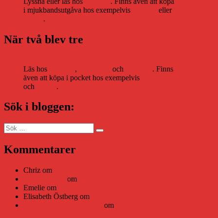
Lyssna eller läs hos
Storytel
. Finns även att köpa
i mjukbandsutgåva hos exempelvis
Adlibris
eller
Bokus
.
När två blev tre
Läs hos
Storytel
,
Bookbeat
och
Nextory
. Finns
även att köpa i pocket hos exempelvis
Adlibris
och
Bokus
.
Sök i bloggen:
Sök
Sök
efter:
Kommentarer
Chriz
om
Läsplattan Storytel Reader må ha lagts ner, men Tekni
Daniel Åberg
om
Viruset tickar på och Nära gränsen-helg
Emelie
om
Viruset tickar på och Nära gränsen-helg
Elisabeth Östberg
om
Läsplattan Storytel Reader må ha lagts ne
Elin Häggberg // Teknifik
om
Läsplattan Storytel Reader må ha 