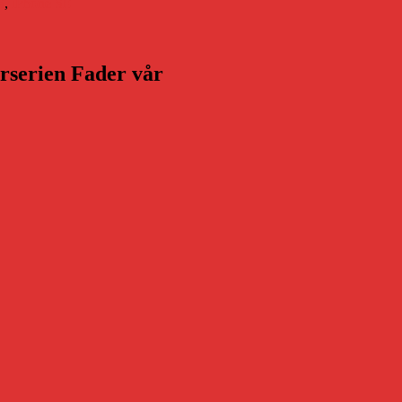
S
,
iPhone SE
arserien Fader vår