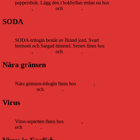
pappersbok. Lägg den i bokhyllan redan nu hos
Storytel
,
Bookbeat
och
Nextory
.
SODA
SODA-trilogin består av Bränd jord, Svart
horisont och Sargad himmel. Serien finns hos
Storytel
,
Bookbeat
och
Nextory
.
Nära gränsen
Nära gränsen-trilogin finns hos
Storytel
,
Bookbeat
och
Nextory
.
Virus
Virus-septetten finns hos
Storytel
,
Bookbeat
och
Nextory
.