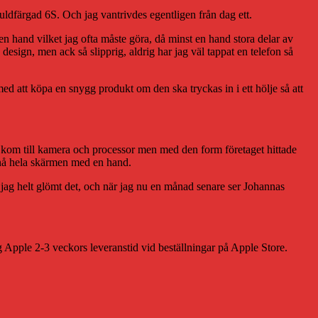
guldfärgad 6S. Och jag vantrivdes egentligen från dag ett.
en hand vilket jag ofta måste göra, då minst en hand stora delar av
ign, men ack så slipprig, aldrig har jag väl tappat en telefon så
med att köpa en snygg produkt om den ska tryckas in i ett hölje så att
 kom till kamera och processor men med den form företaget hittade
t nå hela skärmen med en hand.
 jag helt glömt det, och när jag nu en månad senare ser Johannas
ag Apple 2-3 veckors leveranstid vid beställningar på Apple Store.