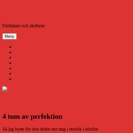
Hoppa
till
innehåll
Daniel Åberg
Författare och skribent
Meny
Virus
Nära gränsen
SODA
Avbrottet
Tidigare böcker
Om mig
Kontakt & Press
4 tum av perfektion
Så jag bytte för den delen ner mig i storlek i telefon.