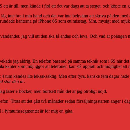
tt år till, men kände i fjol att det var dags att ta steget, och köpte en 
låg inte bra i min hand och det var inte bekvämt att skriva på den med 
 rundade kanterna på iPhone 6S som ett misstag. Mm, mysigt med mjuk des
a användandet, jag vill att den ska få andas och leva. Och vad är poängen 
vekade jag aldrig. En telefon baserad på samma teknik som i 6S när det
äla kanter som möjliggör att telefonen kan stå upprätt och möjlighet at
t 4 tum kändes lite leksaksaktig. Men efter fyra, kanske fem dagar hade
d stor den är
.
jag läser e-böcker, men bortsett från det är jag otroligt nöjd.
lefon. Trots att det gått två månader sedan försäljningsstarten anger i d
l i fyratumssegmentet är för mig en gåta.