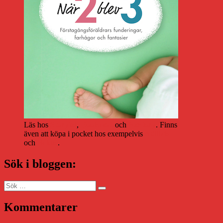
Läs hos
Storytel
,
Bookbeat
och
Nextory
. Finns
även att köpa i pocket hos exempelvis
Adlibris
och
Bokus
.
Sök i bloggen:
Sök
Sök
efter:
Kommentarer