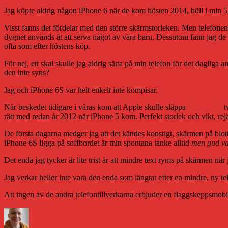
Jag köpte aldrig någon iPhone 6 när de kom hösten 2014, höll i min 5S e
Visst fanns det fördelar med den större skärmstorleken. Men telefonen 
dygnet används åt att serva något av våra barn. Dessutom fann jag de
ofta som efter höstens köp.
För nej, ett skal skulle jag aldrig sätta på min telefon för det daglig
den inte syns?
Jag och iPhone 6S var helt enkelt inte kompisar.
När beskedet tidigare i våras kom att Apple skulle släppa
iPhone SE
t
rätt med redan år 2012 när iPhone 5 kom. Perfekt storlek och vikt, rej
De första dagarna medger jag att det kändes konstigt, skärmen på blot
iPhone 6S ligga på soffbordet är min spontana tanke alltid
men gud va
Det enda jag tycker är lite trist är att mindre text ryms på skärmen när 
Jag verkar heller inte vara den enda som längtat efter en mindre, ny te
Att ingen av de andra telefontillverkarna erbjuder en flaggskeppsmobi
Författare
Publicerat
Kategorier
Etiketter
den