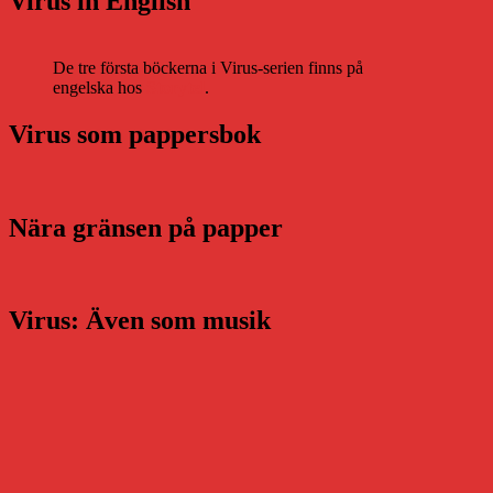
Virus in English
De tre första böckerna i Virus-serien finns på
engelska hos
Storytel
.
Virus som pappersbok
Nära gränsen på papper
Virus: Även som musik