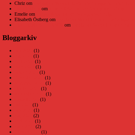
Chriz
om
Läsplattan Storytel Reader må ha lagts ner, men Tekni
Daniel Åberg
om
Viruset tickar på och Nära gränsen-helg
Emelie
om
Viruset tickar på och Nära gränsen-helg
Elisabeth Östberg
om
Läsplattan Storytel Reader må ha lagts ne
Elin Häggberg // Teknifik
om
Läsplattan Storytel Reader må ha 
Bloggarkiv
juni 2026
(1)
maj 2026
(1)
april 2026
(1)
mars 2026
(1)
januari 2026
(1)
december 2025
(1)
november 2025
(1)
oktober 2025
(1)
september 2025
(1)
augusti 2025
(1)
juli 2025
(1)
juni 2025
(1)
maj 2025
(2)
april 2025
(1)
mars 2025
(2)
februari 2025
(1)