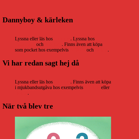
Dannyboy & kärleken
Lyssna eller läs hos
Storytel
. Lyssna hos
Bookbeat
och
Nextory
. Finns även att köpa
som pocket hos exempelvis
Adlibris
och
Bokus
.
Vi har redan sagt hej då
Lyssna eller läs hos
Storytel
. Finns även att köpa
i mjukbandsutgåva hos exempelvis
Adlibris
eller
Bokus
.
När två blev tre