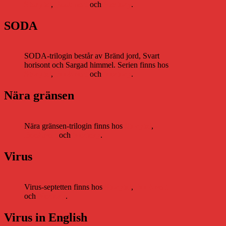
Storytel
,
Bookbeat
och
Nextory
.
SODA
SODA-trilogin består av Bränd jord, Svart
horisont och Sargad himmel. Serien finns hos
Storytel
,
Bookbeat
och
Nextory
.
Nära gränsen
Nära gränsen-trilogin finns hos
Storytel
,
Bookbeat
och
Nextory
.
Virus
Virus-septetten finns hos
Storytel
,
Bookbeat
och
Nextory
.
Virus in English