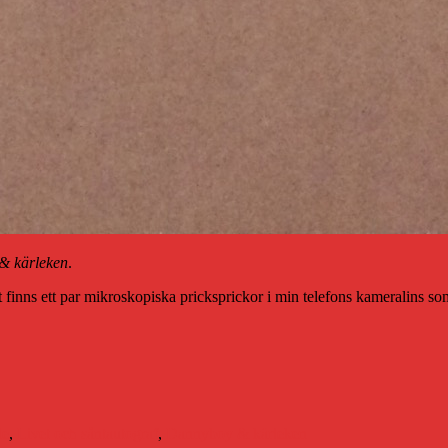
& kärleken
.
 finns ett par mikroskopiska pricksprickor i min telefons kameralins so
r
Etiketter
de
,
Livet och sånt
autograf
,
Dannyboy & kärleken