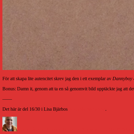
För att skapa lite autencitet skrev jag den i ett exemplar av
Dannyboy 
Bonus: Damn it, genom att ta en så genomvit bild upptäckte jag att det
——
Det här är del 16/30 i Lisa Bjärbos
novemberutmaning
.
Författare
Publicerat
Kategorie
den
Daniel Åberg
18 november 2014
18 november 2014
Författan