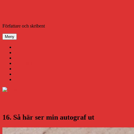
Hoppa
till
innehåll
Daniel Åberg
Författare och skribent
Meny
Virus
Nära gränsen
SODA
Avbrottet
Tidigare böcker
Om mig
Kontakt & Press
16. Så här ser min autograf ut