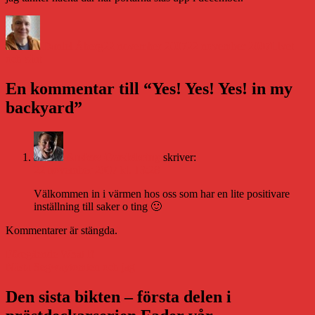
Författare
Publicerat
Kategorie
den
Daniel Åberg
22 november 2007
22 november 2007
Livet
och sånt
En kommentar till “Yes! Yes! Yes! in my
backyard”
Anders Gardebring
skriver:
22 november 2007 kl. 13:28
Välkommen in i värmen hos oss som har en lite positivare
inställning till saker o ting 🙂
Kommentarer är stängda.
Inläggsnavigering
Föregående
Föregående
What if
Nästa
inlägg:
Nästa
Segwaytomten och jag
inlägg:
Den sista bikten – första delen i