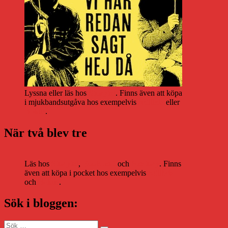
Lyssna eller läs hos
Storytel
. Finns även att köpa
i mjukbandsutgåva hos exempelvis
Adlibris
eller
Bokus
.
När två blev tre
Läs hos
Storytel
,
Bookbeat
och
Nextory
. Finns
även att köpa i pocket hos exempelvis
Adlibris
och
Bokus
.
Sök i bloggen:
Sök