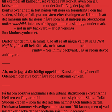
till exempel att kallbadhuset verkade rätt korkat, även om jag
kritiserade
proteststormen
mot det ändå. Nej, det jag blir
topp
tunnor
konfys över är att så fort någon vill göra en förändring i den här
staden, så börjar folk yra om såren efter rivningen av Klara och att
det minsann inte får göras några som helst ingrepp på Stockholms
unika stadsbild
, inte ens när byggnationerna ska ligga under mark.
Nimby
– not in my backyard – är det verkliga
Stockholmssyndromet.
Därför gör det mig så himla glad att se att några valt att säga
Nej!
Nej! Nej!
fast till helt rätt sak, och startat
bloggen
och
Facebookgruppen
Yimby – Yes in my backyard. Jag är redan devot
anhängare.
——
Ah, nu är jag så där härligt uppeldad. Kanske borde gå ner till
Odenplan och riva bort några röda balkongskynken.
——
På tal om positiva ändringar i den urbana stadsbilden skriver Anna
Hellsten en lång artikel i
På stan i dag
om skybaren i Ska… förlåt
Studenskrapan – som får det rätt fina namnet Och himlen därtill.
Drinkarna kommer visserligen att kosta runt 150 kronor, men oj vad
jag tänker häcka där när portarna slås upp i december.