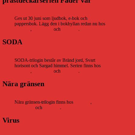
prästdeckarserien Fader vår
Ges ut 30 juni som ljudbok, e-bok och
pappersbok. Lägg den i bokhyllan redan nu hos
Storytel
,
Bookbeat
och
Nextory
.
SODA
SODA-trilogin består av Bränd jord, Svart
horisont och Sargad himmel. Serien finns hos
Storytel
,
Bookbeat
och
Nextory
.
Nära gränsen
Nära gränsen-trilogin finns hos
Storytel
,
Bookbeat
och
Nextory
.
Virus