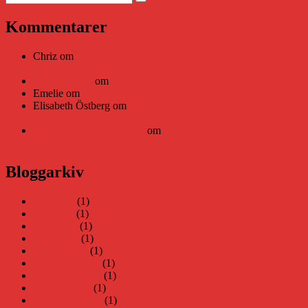
Sök
efter:
Kommentarer
Chriz
om
Läsplattan Storytel Reader må ha lagts ner, men
Teknifik tipsar om alternativ
Daniel Åberg
om
Viruset tickar på och Nära gränsen-helg
Emelie
om
Viruset tickar på och Nära gränsen-helg
Elisabeth Östberg
om
Läsplattan Storytel Reader må ha lagts
ner, men Teknifik tipsar om alternativ
Elin Häggberg // Teknifik
om
Läsplattan Storytel Reader må
ha lagts ner, men Teknifik tipsar om alternativ
Bloggarkiv
juni 2026
(1)
maj 2026
(1)
april 2026
(1)
mars 2026
(1)
januari 2026
(1)
december 2025
(1)
november 2025
(1)
oktober 2025
(1)
september 2025
(1)