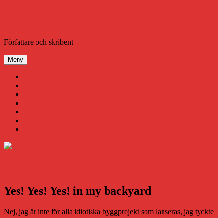
Hoppa
till
innehåll
Daniel Åberg
Författare och skribent
Meny
Virus
Nära gränsen
SODA
Avbrottet
Tidigare böcker
Om mig
Kontakt & Press
Yes! Yes! Yes! in my backyard
Nej, jag är inte för alla idiotiska byggprojekt som lanseras, jag tyckte