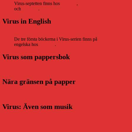
Virus-septetten finns hos
Storytel
,
Bookbeat
och
Nextory
.
Virus in English
De tre första böckerna i Virus-serien finns på
engelska hos
Storytel
.
Virus som pappersbok
Nära gränsen på papper
Virus: Även som musik