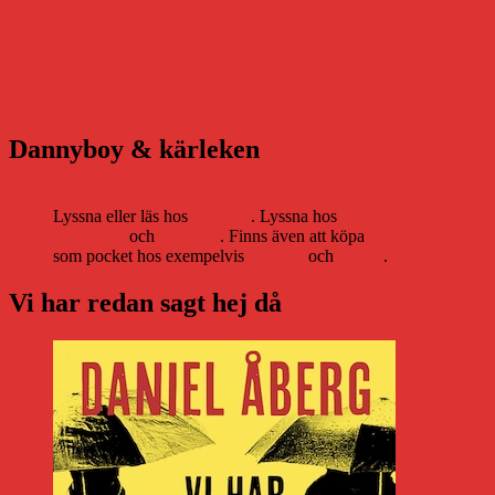
Dannyboy & kärleken
Lyssna eller läs hos
Storytel
. Lyssna hos
Bookbeat
och
Nextory
. Finns även att köpa
som pocket hos exempelvis
Adlibris
och
Bokus
.
Vi har redan sagt hej då