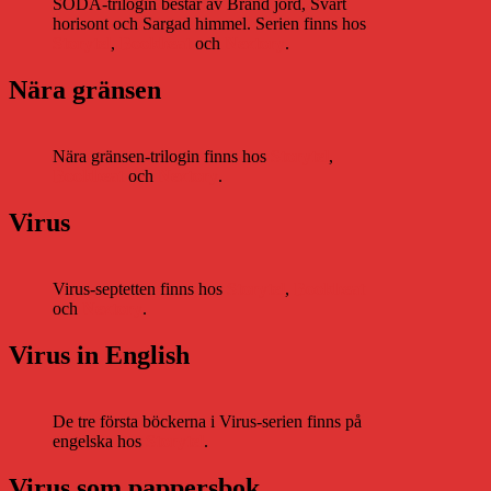
SODA-trilogin består av Bränd jord, Svart
horisont och Sargad himmel. Serien finns hos
Storytel
,
Bookbeat
och
Nextory
.
Nära gränsen
Nära gränsen-trilogin finns hos
Storytel
,
Bookbeat
och
Nextory
.
Virus
Virus-septetten finns hos
Storytel
,
Bookbeat
och
Nextory
.
Virus in English
De tre första böckerna i Virus-serien finns på
engelska hos
Storytel
.
Virus som pappersbok