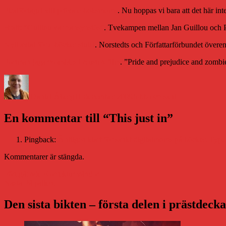
Piratförlaget vill pröva e-boksmoms
. Nu hoppas vi bara att det här int
Bratt: ”Guillou var hänsynslös”
. Tvekampen mellan Jan Guillou och Pe
Nytt avtal för e-böcker slutet
. Norstedts och Författarförbundet över
Portman jagar zombies i Austen-film
. ”Pride and prejudice and zombie
Författare
Publicerat
Kategorier
den
Daniel Åberg
11 december 2009
Jobb och sånt
En kommentar till “This just in”
Pingback:
Äntligen klart för sänkt digitalmoms på böcker. Typ.
Kommentarer är stängda.
Inläggsnavigering
Föregående
Föregående
Korrektur våndor
Nästa
inlägg:
Nästa
På pallen!
inlägg:
Den sista bikten – första delen i prästdeck