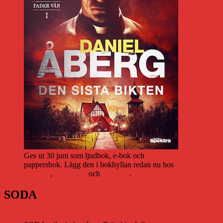
Ges ut 30 juni som ljudbok, e-bok och
pappersbok. Lägg den i bokhyllan redan nu hos
Storytel
,
Bookbeat
och
Nextory
.
SODA