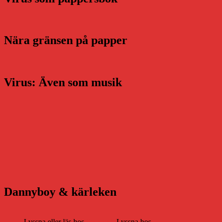
Nära gränsen på papper
Virus: Även som musik
Dannyboy & kärleken
Lyssna eller läs hos
Storytel
. Lyssna hos