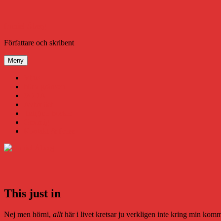
Hoppa
till
innehåll
Daniel Åberg
Författare och skribent
Meny
Virus
Nära gränsen
SODA
Avbrottet
Tidigare böcker
Om mig
Kontakt & Press
This just in
Nej men hörni,
allt
här i livet kretsar ju verkligen inte kring min ko