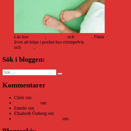
Läs hos
Storytel
,
Bookbeat
och
Nextory
. Finns
även att köpa i pocket hos exempelvis
Adlibris
och
Bokus
.
Sök i bloggen:
Sök
Sök
efter:
Kommentarer
Chriz
om
Läsplattan Storytel Reader må ha lagts ner, men Tekni
Daniel Åberg
om
Viruset tickar på och Nära gränsen-helg
Emelie
om
Viruset tickar på och Nära gränsen-helg
Elisabeth Östberg
om
Läsplattan Storytel Reader må ha lagts ne
Elin Häggberg // Teknifik
om
Läsplattan Storytel Reader må ha 