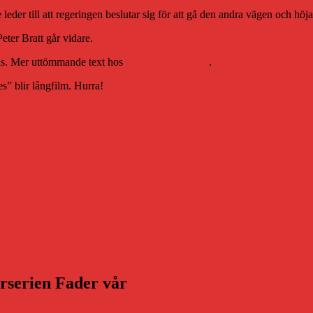
e leder till att regeringen beslutar sig för att gå den andra vägen och hö
ter Bratt går vidare.
ens. Mer uttömmande text hos
Svensk Bokhandel
.
s” blir långfilm. Hurra!
 | Daniel Åberg
arserien Fader vår