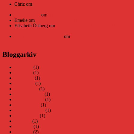
Chriz
om
Läsplattan Storytel Reader må ha lagts ner, men
Teknifik tipsar om alternativ
Daniel Åberg
om
Viruset tickar på och Nära gränsen-helg
Emelie
om
Viruset tickar på och Nära gränsen-helg
Elisabeth Östberg
om
Läsplattan Storytel Reader må ha lagts
ner, men Teknifik tipsar om alternativ
Elin Häggberg // Teknifik
om
Läsplattan Storytel Reader må
ha lagts ner, men Teknifik tipsar om alternativ
Bloggarkiv
juni 2026
(1)
maj 2026
(1)
april 2026
(1)
mars 2026
(1)
januari 2026
(1)
december 2025
(1)
november 2025
(1)
oktober 2025
(1)
september 2025
(1)
augusti 2025
(1)
juli 2025
(1)
juni 2025
(1)
maj 2025
(2)