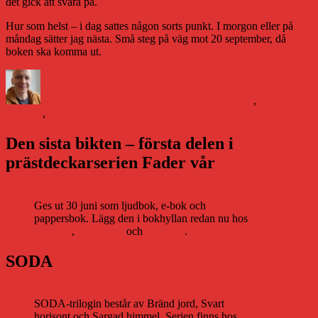
det gick att svara på.
Hur som helst – i dag sattes någon sorts punkt. I morgon eller på
måndag sätter jag nästa. Små steg på väg mot 20 september, då
boken ska komma ut.
Författare
Publicerat
Kategorier
Etiketter
den
Daniel Åberg
1 juni 2024
Författande
ljudböcker
,
Storytel
till
Original
,
Svart horisont
2 kommentarer
Om
blixten
Den sista bikten – första delen i
slår
prästdeckarserien Fader vår
ner
Ges ut 30 juni som ljudbok, e-bok och
pappersbok. Lägg den i bokhyllan redan nu hos
Storytel
,
Bookbeat
och
Nextory
.
SODA
SODA-trilogin består av Bränd jord, Svart
horisont och Sargad himmel. Serien finns hos