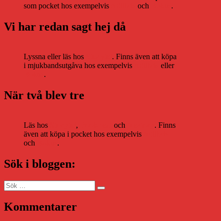
som pocket hos exempelvis
Adlibris
och
Bokus
.
Vi har redan sagt hej då
Lyssna eller läs hos
Storytel
. Finns även att köpa
i mjukbandsutgåva hos exempelvis
Adlibris
eller
Bokus
.
När två blev tre
Läs hos
Storytel
,
Bookbeat
och
Nextory
. Finns
även att köpa i pocket hos exempelvis
Adlibris
och
Bokus
.
Sök i bloggen:
Sök
Sök
efter:
Kommentarer