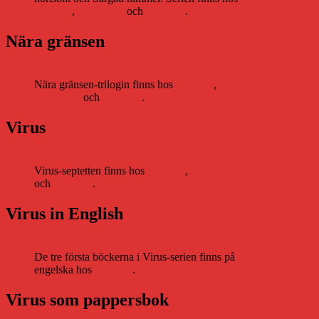
Storytel
,
Bookbeat
och
Nextory
.
Nära gränsen
Nära gränsen-trilogin finns hos
Storytel
,
Bookbeat
och
Nextory
.
Virus
Virus-septetten finns hos
Storytel
,
Bookbeat
och
Nextory
.
Virus in English
De tre första böckerna i Virus-serien finns på
engelska hos
Storytel
.
Virus som pappersbok