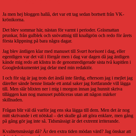
Om blixten slår ner
Ja men hej bloggen hallå, det var ett tag sedan bortsett från VK-
krönikorna.
Det blev sommar här, nästan för varmt i perioder. Gräsmattan
prunkar, från gulblek och snövattnig till knallgrön och redo för årets
första klippning på bara några dagar.
Jag blev äntligen klar med manuset till
Svart horisont
i dag, eller
egentligen var det väl i förrgår men i dag var dagen då jag äntligen
kände mig redo att klistra in de genomredigerade sista två kapitlen i
Googledokumentet jag delar med min redaktör.
I och för sig är jag trots det ändå inte färdig, eftersom jag i mejlet jag
därefter sände henne listade ett antal saker jag fortfarande vill lägga
till. Men slår blixten ner i mig i morgon innan jag hunnit skriva
tilläggen kan nog manuset publiceras utan att någon märker
skillnaden.
Frågan blir väl då varför jag ens ska lägga till dem. Men det är nog
mitt skrivande i ett nötskal – det skulle gå att göra enklare, men gång
på gång gör jag inte så. Tidsmässigt är det extremt irriterande.
Kvalitetsmässigt då? Är den extra tiden mödan värd? Jag önskar att