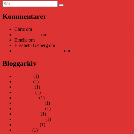
Sök
Sök
efter:
Kommentarer
Chriz
om
Läsplattan Storytel Reader må ha lagts ner, men Tekni
Daniel Åberg
om
Viruset tickar på och Nära gränsen-helg
Emelie
om
Viruset tickar på och Nära gränsen-helg
Elisabeth Östberg
om
Läsplattan Storytel Reader må ha lagts ne
Elin Häggberg // Teknifik
om
Läsplattan Storytel Reader må ha 
Bloggarkiv
juni 2026
(1)
maj 2026
(1)
april 2026
(1)
mars 2026
(1)
januari 2026
(1)
december 2025
(1)
november 2025
(1)
oktober 2025
(1)
september 2025
(1)
augusti 2025
(1)
juli 2025
(1)