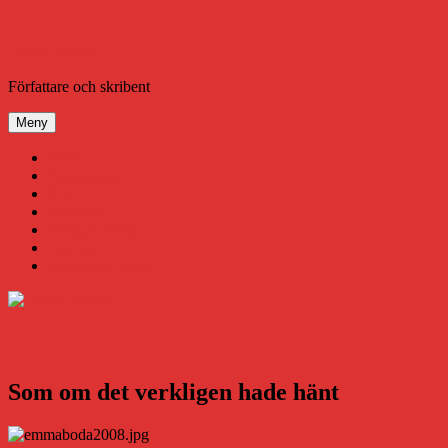
Hoppa
till
innehåll
Daniel Åberg
Författare och skribent
Meny
Virus
Nära gränsen
SODA
Avbrottet
Tidigare böcker
Om mig
Kontakt & Press
Som om det verkligen hade hänt