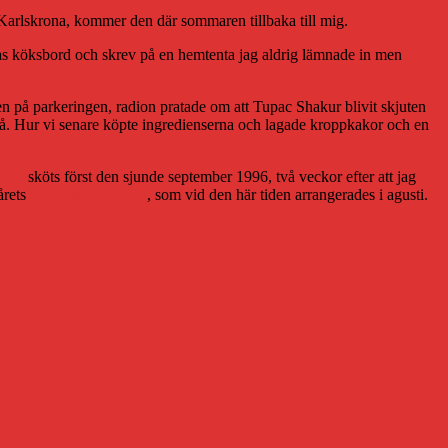
 Karlskrona, kommer den där sommaren tillbaka till mig.
eras köksbord och skrev på en hemtenta jag aldrig lämnade in men
en på parkeringen, radion pratade om att Tupac Shakur blivit skjuten
ändå. Hur vi senare köpte ingredienserna och lagade kroppkakor och en
akur
sköts först den sjunde september 1996, två veckor efter att jag
årets
Emmabodafestival
, som vid den här tiden arrangerades i agusti.