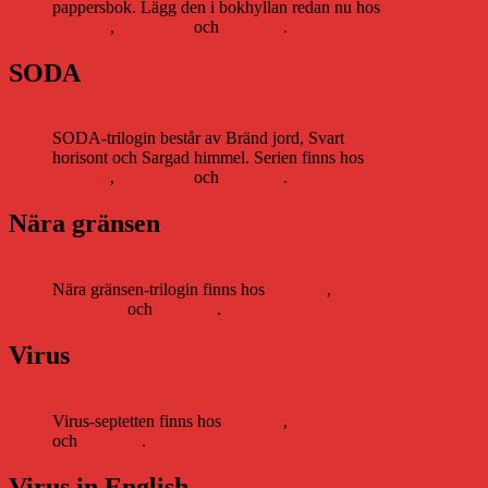
pappersbok. Lägg den i bokhyllan redan nu hos
Storytel
,
Bookbeat
och
Nextory
.
SODA
SODA-trilogin består av Bränd jord, Svart
horisont och Sargad himmel. Serien finns hos
Storytel
,
Bookbeat
och
Nextory
.
Nära gränsen
Nära gränsen-trilogin finns hos
Storytel
,
Bookbeat
och
Nextory
.
Virus
Virus-septetten finns hos
Storytel
,
Bookbeat
och
Nextory
.
Virus in English