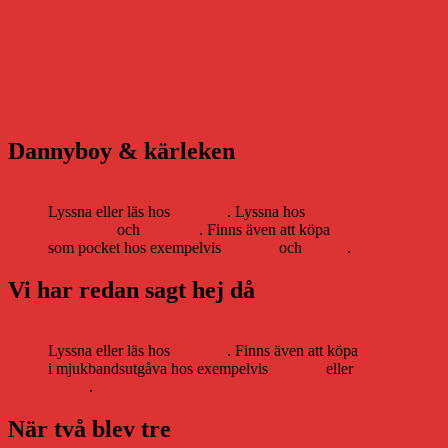
Dannyboy & kärleken
Lyssna eller läs hos
Storytel
. Lyssna hos
Bookbeat
och
Nextory
. Finns även att köpa
som pocket hos exempelvis
Adlibris
och
Bokus
.
Vi har redan sagt hej då
Lyssna eller läs hos
Storytel
. Finns även att köpa
i mjukbandsutgåva hos exempelvis
Adlibris
eller
Bokus
.
När två blev tre