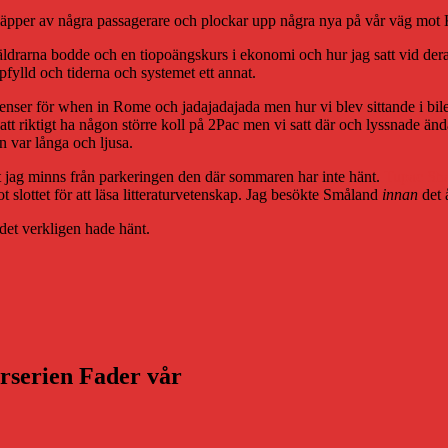
släpper av några passagerare och plockar upp några nya på vår väg mot
öräldrarna bodde och en tiopoängskurs i ekonomi och hur jag satt vid d
lld och tiderna och systemet ett annat.
ienser för when in Rome och jadajadajada men hur vi blev sittande i bil
 att riktigt ha någon större koll på 2Pac men vi satt där och lyssnade 
n var långa och ljusa.
t jag minns från parkeringen den där sommaren har inte hänt.
Tupac Sh
slottet för att läsa litteraturvetenskap. Jag besökte Småland
innan
det 
et verkligen hade hänt.
arserien Fader vår