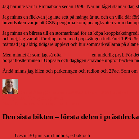
Jag har inte varit i Emmaboda sedan 1996. När nu tåget stannar där, 
Jag minns en flickvän jag inte sett på många år nu och en villa där f
huvudsaken var ju att CSN-pengarna kom, poängkvoten var redan uppfy
Jag minns en bilresa till en stormarknad för att köpa kroppkakeingred
och nej, jag var allt för djupt nere med popsvängen indieåret 1996 för
mättnad jag aldrig tidigare upplevt och hur sommarkvällarna på altane
Men minnet är som jag så ofta
tidigare skrivit
en underlig pryl. För de
börjat höstterminen i Uppsala och dagligen strävade uppför backen mot 
Ändå minns jag bilen och parkeringen och radion och 2Pac. Som om d
Författare
Publicerat
Kategorier
den
Daniel Åberg
27 februari 2008
27 februari 2008
Livet och sånt
Inläggsnavigering
Föregående
Föregående
På väg mot playan
Nästa
inlägg:
Nästa
När fiskmåsarna ropar mitt namn
inlägg:
Den sista bikten – första delen i prästdeck
Ges ut 30 juni som ljudbok, e-bok och