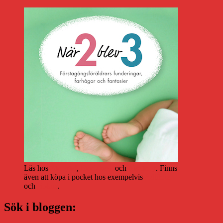
Läs hos
Storytel
,
Bookbeat
och
Nextory
. Finns
även att köpa i pocket hos exempelvis
Adlibris
och
Bokus
.
Sök i bloggen: