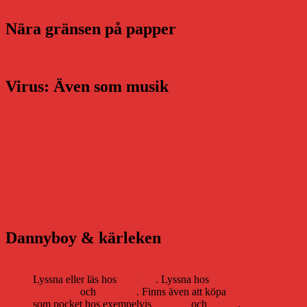
Nära gränsen på papper
Virus: Även som musik
Dannyboy & kärleken
Lyssna eller läs hos
Storytel
. Lyssna hos
Bookbeat
och
Nextory
. Finns även att köpa
som pocket hos exempelvis
Adlibris
och
Bokus
.