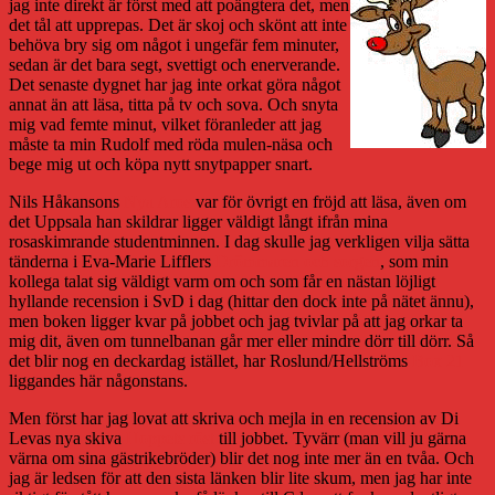
jag inte direkt är först med att poängtera det, men
det tål att upprepas. Det är skoj och skönt att inte
behöva bry sig om något i ungefär fem minuter,
sedan är det bara segt, svettigt och enerverande.
Det senaste dygnet har jag inte orkat göra något
annat än att läsa, titta på tv och sova. Och snyta
mig vad femte minut, vilket föranleder att jag
måste ta min Rudolf med röda mulen-näsa och
bege mig ut och köpa nytt snytpapper snart.
Nils Håkansons
Nya Aros
var för övrigt en fröjd att läsa, även om
det Uppsala han skildrar ligger väldigt långt ifrån mina
rosaskimrande studentminnen. I dag skulle jag verkligen vilja sätta
tänderna i Eva-Marie Lifflers
Drömmaren och sorgen
, som min
kollega talat sig väldigt varm om och som får en nästan löjligt
hyllande recension i SvD i dag (hittar den dock inte på nätet ännu),
men boken ligger kvar på jobbet och jag tvivlar på att jag orkar ta
mig dit, även om tunnelbanan går mer eller mindre dörr till dörr. Så
det blir nog en deckardag istället, har Roslund/Hellströms
Box 21
liggandes här någonstans.
Men först har jag lovat att skriva och mejla in en recension av Di
Levas nya skiva
Hoppets röst
till jobbet. Tyvärr (man vill ju gärna
värna om sina gästrikebröder) blir det nog inte mer än en tvåa. Och
jag är ledsen för att den sista länken blir lite skum, men jag har inte