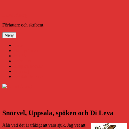
Hoppa
till
innehåll
Daniel Åberg
Författare och skribent
Meny
Virus
Nära gränsen
SODA
Avbrottet
Tidigare böcker
Om mig
Kontakt & Press
Snörvel, Uppsala, spöken och Di Leva
Ååh vad det är tråkigt att vara sjuk. Jag vet att