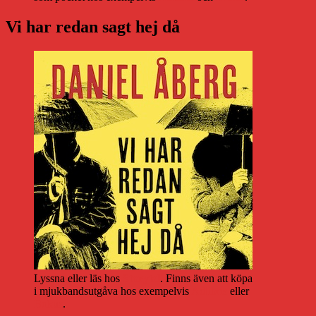
Vi har redan sagt hej då
Lyssna eller läs hos
Storytel
. Finns även att köpa
i mjukbandsutgåva hos exempelvis
Adlibris
eller
Bokus
.