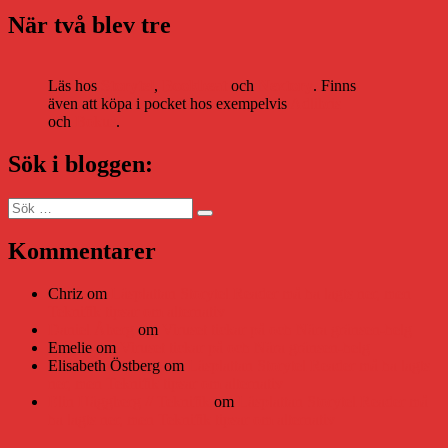
När två blev tre
Läs hos
Storytel
,
Bookbeat
och
Nextory
. Finns
även att köpa i pocket hos exempelvis
Adlibris
och
Bokus
.
Sök i bloggen:
Sök
Sök
efter:
Kommentarer
Chriz
om
Läsplattan Storytel Reader må ha lagts ner, men
Teknifik tipsar om alternativ
Daniel Åberg
om
Viruset tickar på och Nära gränsen-helg
Emelie
om
Viruset tickar på och Nära gränsen-helg
Elisabeth Östberg
om
Läsplattan Storytel Reader må ha lagts
ner, men Teknifik tipsar om alternativ
Elin Häggberg // Teknifik
om
Läsplattan Storytel Reader må
ha lagts ner, men Teknifik tipsar om alternativ