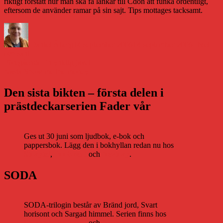
riktigt förstått hur man ska få länkar till Cdon att funka ordentligt,
eftersom de använder ramar på sin sajt. Tips mottages tacksamt.
Författare
Publicerat
Kategorie
den
Daniel Åberg
14 september 2006
14 september 2006
Livet
och sånt
Inläggsnavigering
Föregående
Föregående
En ynklig jävel
Nästa
inlägg:
Nästa
Show me the money
inlägg:
Den sista bikten – första delen i
prästdeckarserien Fader vår
Ges ut 30 juni som ljudbok, e-bok och
pappersbok. Lägg den i bokhyllan redan nu hos
Storytel
,
Bookbeat
och
Nextory
.
SODA
SODA-trilogin består av Bränd jord, Svart
horisont och Sargad himmel. Serien finns hos
Storytel
,
Bookbeat
och
Nextory
.