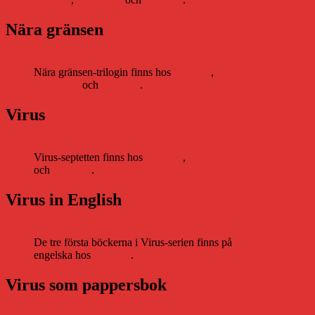
Nära gränsen
Nära gränsen-trilogin finns hos
Storytel
,
Bookbeat
och
Nextory
.
Virus
Virus-septetten finns hos
Storytel
,
Bookbeat
och
Nextory
.
Virus in English
De tre första böckerna i Virus-serien finns på
engelska hos
Storytel
.
Virus som pappersbok