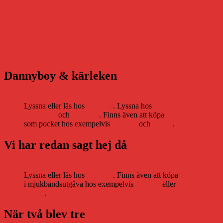
Dannyboy & kärleken
Lyssna eller läs hos
Storytel
. Lyssna hos
Bookbeat
och
Nextory
. Finns även att köpa
som pocket hos exempelvis
Adlibris
och
Bokus
.
Vi har redan sagt hej då
Lyssna eller läs hos
Storytel
. Finns även att köpa
i mjukbandsutgåva hos exempelvis
Adlibris
eller
Bokus
.
När två blev tre