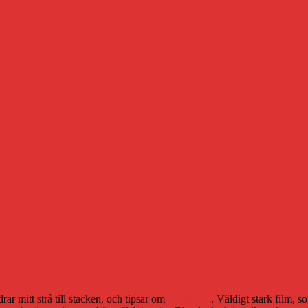
ar mitt strå till stacken, och tipsar om
United 93
. Väldigt stark film, 