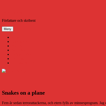
Hoppa
till
innehåll
Daniel Åberg
Författare och skribent
Meny
Virus
Nära gränsen
SODA
Avbrottet
Tidigare böcker
Om mig
Kontakt & Press
Snakes on a plane
Fem år sedan terrorattackerna, och etern fylls av minnesprogram. Jag dr