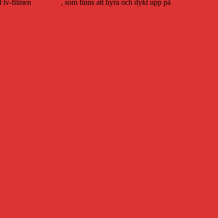
d tv-filmen
Flight 93
, som finns att hyra och dykt upp på