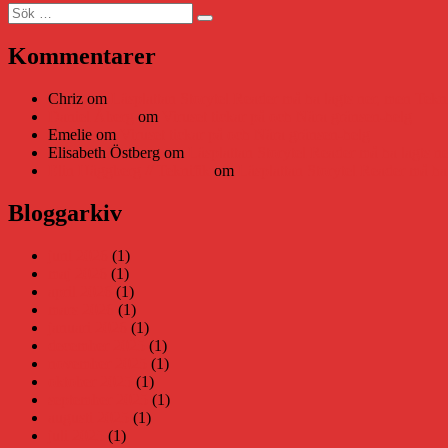
Sök
Sök
efter:
Kommentarer
Chriz
om
Läsplattan Storytel Reader må ha lagts ner, men Tekni
Daniel Åberg
om
Viruset tickar på och Nära gränsen-helg
Emelie
om
Viruset tickar på och Nära gränsen-helg
Elisabeth Östberg
om
Läsplattan Storytel Reader må ha lagts ne
Elin Häggberg // Teknifik
om
Läsplattan Storytel Reader må ha 
Bloggarkiv
juni 2026
(1)
maj 2026
(1)
april 2026
(1)
mars 2026
(1)
januari 2026
(1)
december 2025
(1)
november 2025
(1)
oktober 2025
(1)
september 2025
(1)
augusti 2025
(1)
juli 2025
(1)