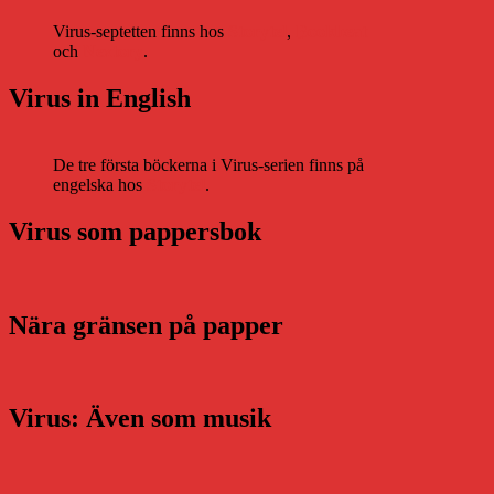
Virus-septetten finns hos
Storytel
,
Bookbeat
och
Nextory
.
Virus in English
De tre första böckerna i Virus-serien finns på
engelska hos
Storytel
.
Virus som pappersbok
Nära gränsen på papper
Virus: Även som musik