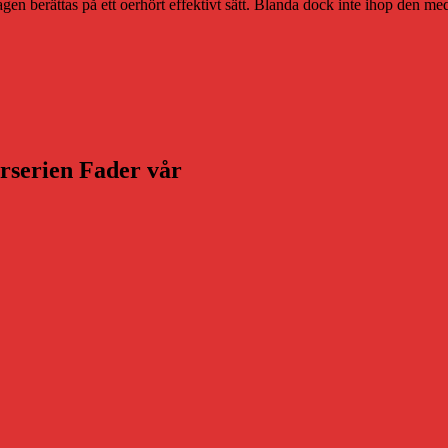
gen berättas på ett oerhört effektivt sätt. Blanda dock inte ihop den me
arserien Fader vår