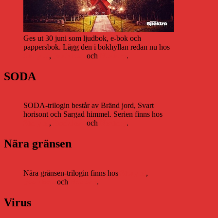
Ges ut 30 juni som ljudbok, e-bok och
pappersbok. Lägg den i bokhyllan redan nu hos
Storytel
,
Bookbeat
och
Nextory
.
SODA
SODA-trilogin består av Bränd jord, Svart
horisont och Sargad himmel. Serien finns hos
Storytel
,
Bookbeat
och
Nextory
.
Nära gränsen
Nära gränsen-trilogin finns hos
Storytel
,
Bookbeat
och
Nextory
.
Virus