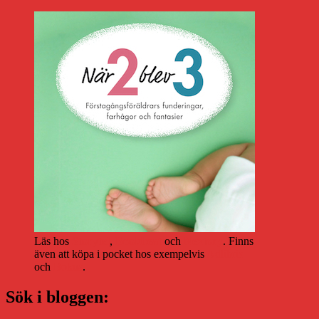
Läs hos
Storytel
,
Bookbeat
och
Nextory
. Finns
även att köpa i pocket hos exempelvis
Adlibris
och
Bokus
.
Sök i bloggen: