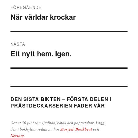
Inläggsnavigering
FÖREGÅENDE
När världar krockar
Föregående
inlägg:
NÄSTA
Ett nytt hem. Igen.
Nästa
inlägg:
DEN SISTA BIKTEN – FÖRSTA DELEN I
PRÄSTDECKARSERIEN FADER VÅR
Ges ut 30 juni som ljudbok, e-bok och pappersbok. Lägg
den i bokhyllan redan nu hos
Storytel
,
Bookbeat
och
Nextory
.