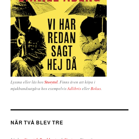
Lyssna eller läs hos
Storytel
. Finns även att köpa i
mjukbandsutgåva hos exempelvis
Adlibris
eller
Bokus
.
NÄR TVÅ BLEV TRE