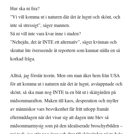
Hur ska ni fira?
”Vi vill komma ut i naturen där det är lugnt och skönt, och
inte så stressigt”, säger mannen.
Så ni vill inte vara kvar inne i staden?
”Nehejdu, det är INTE ett alternativ”, säger kvinnan och
skrattar lite överseende åt reportern som kunnat ställa en så
korkad fråga.
Alltså, jag förstår teorin. Men om man åker hem från USA
för att komma ut i naturen när det är lugnt, avslappnade och
skönt, så ska man nog INTE ta en båt ut i skärgården på
midsommarafton. Maken till kaos, desperation och myller
av människor vars besvikenhet får fritt utlopp framåt
eftermiddagen när det visar sig att dagen inte blev så
midsommarmysig som på den idealiserade broschyrbilden –
nej tack, jag står nog över och drar till skärgården nästa helg