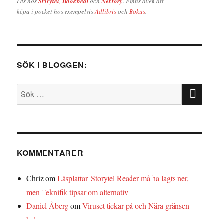
Läs hos
Storytel
,
Bookbeat
och
Nextory
. Finns även att
köpa i pocket hos exempelvis
Adlibris
och
Bokus
.
SÖK I BLOGGEN:
SÖ
Sök
efter:
KOMMENTARER
Chriz
om
Läsplattan Storytel Reader må ha lagts ner,
men Teknifik tipsar om alternativ
Daniel Åberg
om
Viruset tickar på och Nära gränsen-