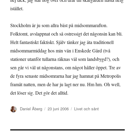
istället.
Stockholm är ju som allra bäst på midsommarafton.
Folktomt, avslappnat och så ostressigt det någonsin kan bli.
Helt fantastiskt faktiskt. Själv tänker jag äta traditionell
midsommarmiddag hos min vän i Enskede Gård (två
stationer utanför tullarna räknas väl som landsbygd?), och
sen går vi väl ut någonstans, om något håller öppet. Tre av
de fyra senaste midsomrarna har jag hamnat på Metropolis
framåt natten, men de har ju lagt ner nu. Hm hm. Oh well,
det löser sig. Det gör det alltid.
Författare
Publicerat
Kategorier
Daniel Åberg
23 juni 2006
Livet och sånt
den