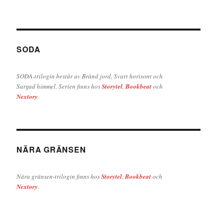
SODA
SODA-trilogin består av Bränd jord, Svart horisont och
Sargad himmel. Serien finns hos
Storytel
,
Bookbeat
och
Nextory
.
NÄRA GRÄNSEN
Nära gränsen-trilogin finns hos
Storytel
,
Bookbeat
och
Nextory
.