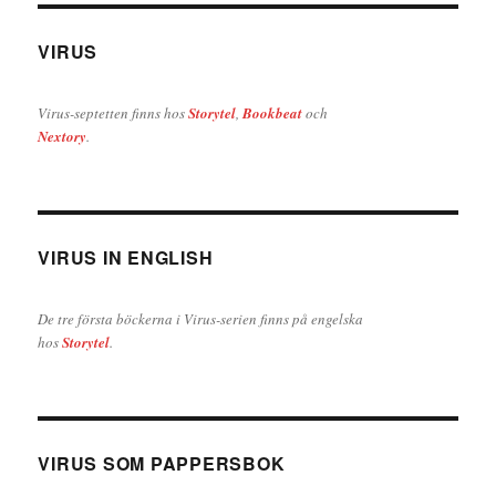
VIRUS
Virus-septetten finns hos
Storytel
,
Bookbeat
och
Nextory
.
VIRUS IN ENGLISH
De tre första böckerna i Virus-serien finns på engelska
hos
Storytel
.
VIRUS SOM PAPPERSBOK