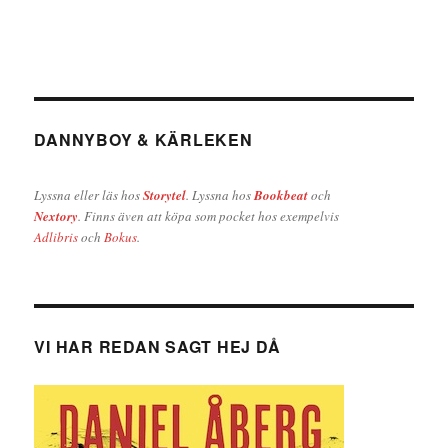
DANNYBOY & KÄRLEKEN
Lyssna eller läs hos
Storytel
. Lyssna hos
Bookbeat
och
Nextory
. Finns även att köpa som pocket hos exempelvis
Adlibris
och
Bokus
.
VI HAR REDAN SAGT HEJ DÅ