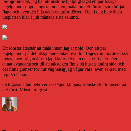
färdigommålat, jag har åtminstone hjälpligt lagat ett par trasiga
tegelpannor uppe längs taknocken, målat om ett fönster som börjat
flaga och även det lilla taket ovanför dörren. Och i dag blev även
uteplatsen klar, i juli månads sista sekund.
Ett fönster återstår att måla innan jag är nöjd. Och ett par
tegelpannor på det utskjutande taket ovanför Tages rum borde också
bytas, men frågan är om jag klarar det utan en skylift eller något
annat avancerat sett till att takstegen finns på husets andra sida och
det finns gränser för hur våghalsig jag vågar vara, även säkrad med
rep. Vi får se.
Och gräsmattan behöver
verkligen
klippas. Kanske ska fokusera på
det först. Minst farligt så.
Författare
Publicerat
Kategorier
den
Daniel Åberg
31 juli 2019
31 juli 2019
Familjeliv
Inläggsnavigering
Föregående
Föregående
Sommarlov
Nästa
inlägg:
Nästa
Storytels topplista – en djupdykning
inlägg: