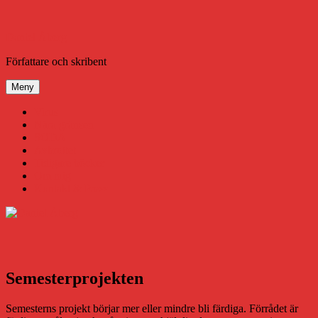
Hoppa
till
innehåll
Daniel Åberg
Författare och skribent
Meny
Virus
Nära gränsen
SODA
Avbrottet
Tidigare böcker
Om mig
Kontakt & Press
Semesterprojekten
Semesterns projekt börjar mer eller mindre bli färdiga. Förrådet är