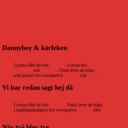
Dannyboy & kärleken
Lyssna eller läs hos
Storytel
. Lyssna hos
Bookbeat
och
Nextory
. Finns även att köpa
som pocket hos exempelvis
Adlibris
och
Bokus
.
Vi har redan sagt hej då
Lyssna eller läs hos
Storytel
. Finns även att köpa
i mjukbandsutgåva hos exempelvis
Adlibris
eller
Bokus
.
När två blev tre