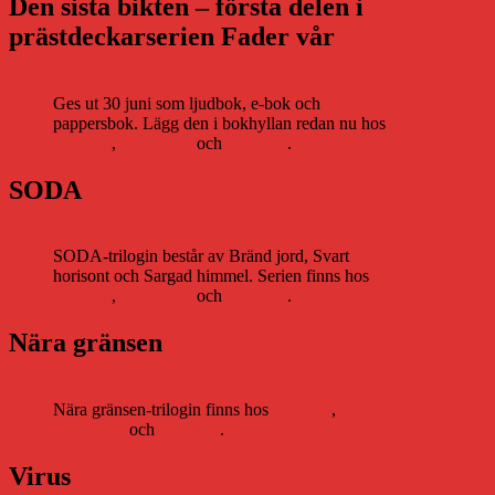
Den sista bikten – första delen i
prästdeckarserien Fader vår
Ges ut 30 juni som ljudbok, e-bok och
pappersbok. Lägg den i bokhyllan redan nu hos
Storytel
,
Bookbeat
och
Nextory
.
SODA
SODA-trilogin består av Bränd jord, Svart
horisont och Sargad himmel. Serien finns hos
Storytel
,
Bookbeat
och
Nextory
.
Nära gränsen
Nära gränsen-trilogin finns hos
Storytel
,
Bookbeat
och
Nextory
.
Virus