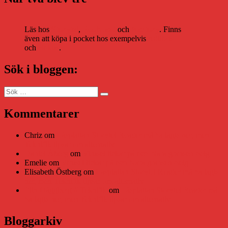
Läs hos
Storytel
,
Bookbeat
och
Nextory
. Finns
även att köpa i pocket hos exempelvis
Adlibris
och
Bokus
.
Sök i bloggen:
Sök
Sök
efter:
Kommentarer
Chriz
om
Läsplattan Storytel Reader må ha lagts ner, men
Teknifik tipsar om alternativ
Daniel Åberg
om
Viruset tickar på och Nära gränsen-helg
Emelie
om
Viruset tickar på och Nära gränsen-helg
Elisabeth Östberg
om
Läsplattan Storytel Reader må ha lagts
ner, men Teknifik tipsar om alternativ
Elin Häggberg // Teknifik
om
Läsplattan Storytel Reader må
ha lagts ner, men Teknifik tipsar om alternativ
Bloggarkiv