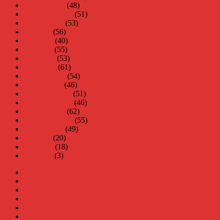
oktober 2007
(48)
september 2007
(51)
augusti 2007
(53)
juli 2007
(56)
juni 2007
(40)
maj 2007
(55)
april 2007
(53)
mars 2007
(61)
februari 2007
(54)
januari 2007
(46)
december 2006
(51)
november 2006
(46)
oktober 2006
(62)
september 2006
(55)
augusti 2006
(49)
juli 2006
(20)
juni 2006
(18)
maj 2006
(3)
Virus
Nära gränsen
SODA
Avbrottet
Tidigare böcker
Om mig