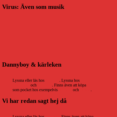
Virus: Även som musik
Dannyboy & kärleken
Lyssna eller läs hos
Storytel
. Lyssna hos
Bookbeat
och
Nextory
. Finns även att köpa
som pocket hos exempelvis
Adlibris
och
Bokus
.
Vi har redan sagt hej då
Lyssna eller läs hos
Storytel
. Finns även att köpa