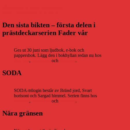
Inläggsnavigering
Föregående
Föregående
T minus noll minuter
Nästa
inlägg:
Nästa
Det kommer att ta lite tid
inlägg:
Den sista bikten – första delen i
prästdeckarserien Fader vår
Ges ut 30 juni som ljudbok, e-bok och
pappersbok. Lägg den i bokhyllan redan nu hos
Storytel
,
Bookbeat
och
Nextory
.
SODA
SODA-trilogin består av Bränd jord, Svart
horisont och Sargad himmel. Serien finns hos
Storytel
,
Bookbeat
och
Nextory
.
Nära gränsen