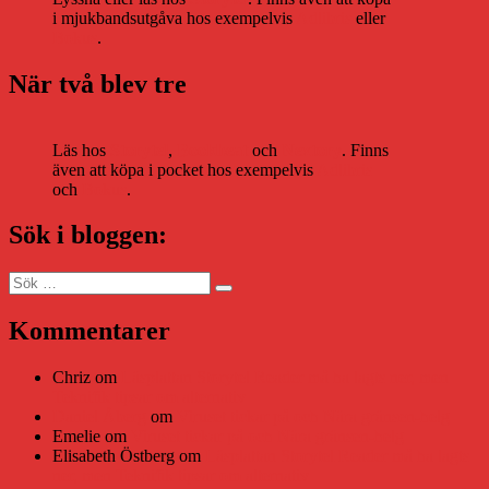
i mjukbandsutgåva hos exempelvis
Adlibris
eller
Bokus
.
När två blev tre
Läs hos
Storytel
,
Bookbeat
och
Nextory
. Finns
även att köpa i pocket hos exempelvis
Adlibris
och
Bokus
.
Sök i bloggen:
Sök
Sök
efter:
Kommentarer
Chriz
om
Läsplattan Storytel Reader må ha lagts ner, men
Teknifik tipsar om alternativ
Daniel Åberg
om
Viruset tickar på och Nära gränsen-helg
Emelie
om
Viruset tickar på och Nära gränsen-helg
Elisabeth Östberg
om
Läsplattan Storytel Reader må ha lagts
ner, men Teknifik tipsar om alternativ