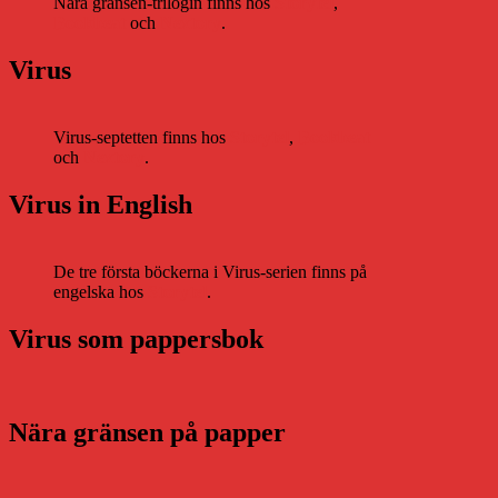
Nära gränsen-trilogin finns hos
Storytel
,
Bookbeat
och
Nextory
.
Virus
Virus-septetten finns hos
Storytel
,
Bookbeat
och
Nextory
.
Virus in English
De tre första böckerna i Virus-serien finns på
engelska hos
Storytel
.
Virus som pappersbok
Nära gränsen på papper