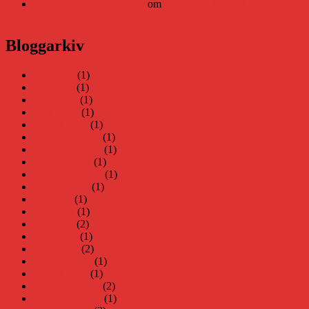
Elin Häggberg // Teknifik
om
Läsplattan Storytel Reader må
ha lagts ner, men Teknifik tipsar om alternativ
Bloggarkiv
juni 2026
(1)
maj 2026
(1)
april 2026
(1)
mars 2026
(1)
januari 2026
(1)
december 2025
(1)
november 2025
(1)
oktober 2025
(1)
september 2025
(1)
augusti 2025
(1)
juli 2025
(1)
juni 2025
(1)
maj 2025
(2)
april 2025
(1)
mars 2025
(2)
februari 2025
(1)
januari 2025
(1)
december 2024
(2)
november 2024
(1)