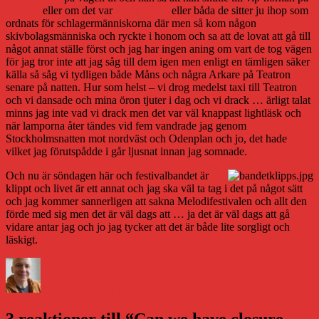
Teatron
eller om det var
White room
eller båda de sitter ju ihop som
ordnats för schlagermänniskorna där men så kom någon
skivbolagsmänniska och ryckte i honom och sa att de lovat att gå till
något annat ställe först och jag har ingen aning om vart de tog vägen
för jag tror inte att jag såg till dem igen men enligt en tämligen säker
källa så såg vi tydligen både Måns och några Arkare på Teatron
senare på natten. Hur som helst – vi drog medelst taxi till Teatron
och vi dansade och mina öron tjuter i dag och vi drack … ärligt talat
minns jag inte vad vi drack men det var väl knappast lightläsk och
när lamporna åter tändes vid fem vandrade jag genom
Stockholmsnatten mot nordväst och Odenplan och jo, det hade
vilket jag förutspådde i går ljusnat innan jag somnade.
Och nu är söndagen här och festivalbandet är
klippt och livet är ett annat och jag ska väl ta tag i det på något sätt
och jag kommer sannerligen att sakna Melodifestivalen och allt den
förde med sig men det är väl dags att … ja det är väl dags att gå
vidare antar jag och jo jag tycker att det är både lite sorgligt och
läskigt.
Författare
Publicerat
Kategorier
den
Daniel Åberg
11 mars 2007
11 mars 2007
Livet och sånt
3 reaktioner till “Can we have closure