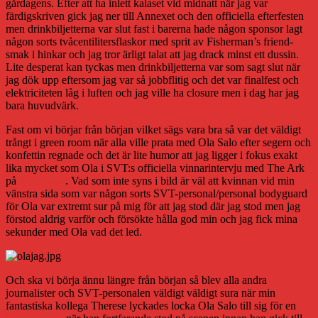
gårdagens. Efter att ha inlett kalaset vid midnatt när jag var
färdigskriven gick jag ner till Annexet och den officiella efterfesten
men drinkbiljetterna var slut fast i barerna hade någon sponsor lagt
någon sorts tvåcentilitersflaskor med sprit av Fisherman’s friend-
smak i hinkar och jag tror ärligt talat att jag drack minst ett dussin.
Lite desperat kan tyckas men drinkbiljetterna var som sagt slut när
jag dök upp eftersom jag var så jobbflitig och det var finalfest och
elektriciteten låg i luften och jag ville ha closure men i dag har jag
bara huvudvärk.
Fast om vi börjar från början vilket sägs vara bra så var det väldigt
trångt i green room när alla ville prata med Ola Salo efter segern och
konfettin regnade och det är lite humor att jag ligger i fokus exakt
lika mycket som Ola i SVT:s officiella vinnarintervju med The Ark
på
SVT:s sajt
. Vad som inte syns i bild är väl att kvinnan vid min
vänstra sida som var någon sorts SVT-personal/personal bodyguard
för Ola var extremt sur på mig för att jag stod där jag stod men jag
förstod aldrig varför och försökte hålla god min och jag fick mina
sekunder med Ola vad det led.
Och ska vi börja ännu längre från början så blev alla andra
journalister och SVT-personalen väldigt väldigt sura när min
fantastiska kollega Therese lyckades locka Ola Salo till sig för en