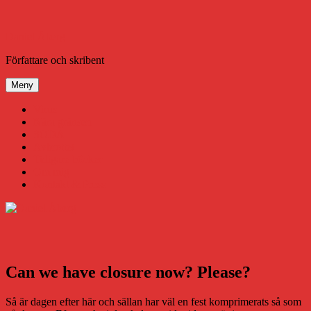
Hoppa
till
innehåll
Daniel Åberg
Författare och skribent
Meny
Virus
Nära gränsen
SODA
Avbrottet
Tidigare böcker
Om mig
Kontakt & Press
Can we have closure now? Please?
Så är dagen efter här och sällan har väl en fest komprimerats så som