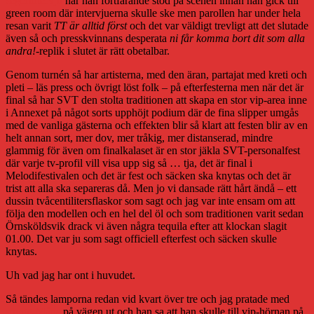
segerintervju
när han fortfarande stod på scenen innan han gick till
green room där intervjuerna skulle ske men parollen har under hela
resan varit
TT är alltid först
och det var väldigt trevligt att det slutade
även så och presskvinnans desperata
ni får komma bort dit som alla
andra!
-replik i slutet är rätt obetalbar.
Genom turnén så har artisterna, med den äran, partajat med kreti och
pleti – läs press och övrigt löst folk – på efterfesterna men när det är
final så har SVT den stolta traditionen att skapa en stor vip-area inne
i Annexet på något sorts upphöjt podium där de fina slipper umgås
med de vanliga gästerna och effekten blir så klart att festen blir av en
helt annan sort, mer dov, mer tråkig, mer distanserad, mindre
glammig för även om finalkalaset är en stor jäkla SVT-personalfest
där varje tv-profil vill visa upp sig så … tja, det är final i
Melodifestivalen och det är fest och säcken ska knytas och det är
trist att alla ska separeras då. Men jo vi dansade rätt hårt ändå – ett
dussin tvåcentilitersflaskor som sagt och jag var inte ensam om att
följa den modellen och en hel del öl och som traditionen varit sedan
Örnsköldsvik drack vi även några tequila efter att klockan slagit
01.00. Det var ju som sagt officiell efterfest och säcken skulle
knytas.
Uh vad jag har ont i huvudet.
Så tändes lamporna redan vid kvart över tre och jag pratade med
snygg-Måns
på vägen ut och han sa att han skulle till vip-hörnan på