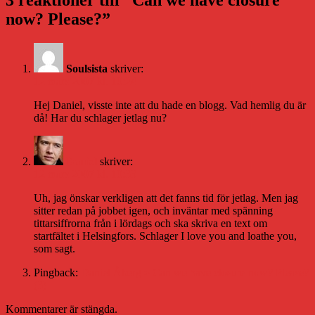
now? Please?”
Soulsista
skriver:
12 mars 2007 kl. 10:24
Hej Daniel, visste inte att du hade en blogg. Vad hemlig du är
då! Har du schlager jetlag nu?
Daniel
skriver:
12 mars 2007 kl. 10:33
Uh, jag önskar verkligen att det fanns tid för jetlag. Men jag
sitter redan på jobbet igen, och inväntar med spänning
tittarsiffrorna från i lördags och ska skriva en text om
startfältet i Helsingfors. Schlager I love you and loathe you,
som sagt.
Pingback:
Daniel Åberg » Can we have closure now? Please?
(3)
Kommentarer är stängda.