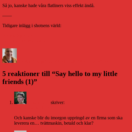
Så jo, kanske hade våra flatliners viss effekt ändå.
——
Tidigare inlägg i shotsens värld:
Fransk fågel (2)
Ja, det är det nya svarta
Författare
Publicerat
Kategorier
den
Daniel Åberg
8 juli 2007
10 juli 2007
Livet och sånt
5 reaktioner till “Say hello to my little
friends (1)”
Johanna L
skriver:
8 juli 2007 kl. 13:46
Och kanske blir du imorgon uppringd av en firma som ska
leverera en… tvättmaskin, betald och klar?