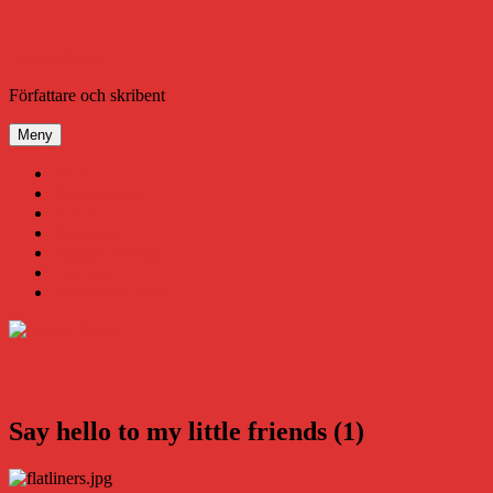
Hoppa
till
innehåll
Daniel Åberg
Författare och skribent
Meny
Virus
Nära gränsen
SODA
Avbrottet
Tidigare böcker
Om mig
Kontakt & Press
Say hello to my little friends (1)