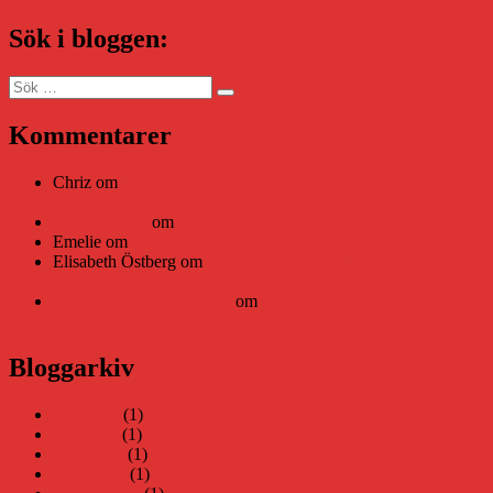
Sök i bloggen:
Sök
Sök
efter:
Kommentarer
Chriz
om
Läsplattan Storytel Reader må ha lagts ner, men
Teknifik tipsar om alternativ
Daniel Åberg
om
Viruset tickar på och Nära gränsen-helg
Emelie
om
Viruset tickar på och Nära gränsen-helg
Elisabeth Östberg
om
Läsplattan Storytel Reader må ha lagts
ner, men Teknifik tipsar om alternativ
Elin Häggberg // Teknifik
om
Läsplattan Storytel Reader må
ha lagts ner, men Teknifik tipsar om alternativ
Bloggarkiv
juni 2026
(1)
maj 2026
(1)
april 2026
(1)
mars 2026
(1)