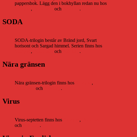
pappersbok. Lägg den i bokhyllan redan nu hos
Storytel
,
Bookbeat
och
Nextory
.
SODA
SODA-trilogin består av Bränd jord, Svart
horisont och Sargad himmel. Serien finns hos
Storytel
,
Bookbeat
och
Nextory
.
Nära gränsen
Nära gränsen-trilogin finns hos
Storytel
,
Bookbeat
och
Nextory
.
Virus
Virus-septetten finns hos
Storytel
,
Bookbeat
och
Nextory
.