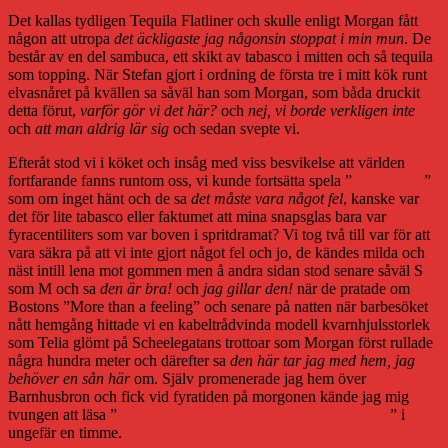
Det kallas tydligen Tequila Flatliner och skulle enligt Morgan fått
någon att utropa
det äckligaste jag någonsin stoppat i min mun
. De
består av en del sambuca, ett skikt av tabasco i mitten och så tequila
som topping. När Stefan gjort i ordning de första tre i mitt kök runt
elvasnåret på kvällen sa såväl han som Morgan, som båda druckit
detta förut,
varför gör vi det här?
och
nej, vi borde verkligen inte
och
att man aldrig lär sig
och sedan svepte vi.
Efteråt stod vi i köket och insåg med viss besvikelse att världen
fortfarande fanns runtom oss, vi kunde fortsätta spela ”
Guitar hero
”
som om inget hänt och de sa
det måste vara något fel
, kanske var
det för lite tabasco eller faktumet att mina snapsglas bara var
fyracentiliters som var boven i spritdramat? Vi tog två till var för att
vara säkra på att vi inte gjort något fel och jo, de kändes milda och
näst intill lena mot gommen men å andra sidan stod senare såväl S
som M och sa
den är bra!
och
jag gillar den!
när de pratade om
Bostons ”More than a feeling” och senare på natten när barbesöket
nått hemgång hittade vi en kabeltrådvinda modell kvarnhjulsstorlek
som Telia glömt på Scheelegatans trottoar som Morgan först rullade
några hundra meter och därefter sa
den här tar jag med hem, jag
behöver
en sån här
om. Själv promenerade jag hem över
Barnhusbron och fick vid fyratiden på morgonen kände jag mig
tvungen att läsa ”
Alla dessa promenader i Stockholmstrakten
” i
ungefär en timme.