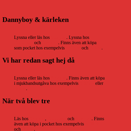
Dannyboy & kärleken
Lyssna eller läs hos
Storytel
. Lyssna hos
Bookbeat
och
Nextory
. Finns även att köpa
som pocket hos exempelvis
Adlibris
och
Bokus
.
Vi har redan sagt hej då
Lyssna eller läs hos
Storytel
. Finns även att köpa
i mjukbandsutgåva hos exempelvis
Adlibris
eller
Bokus
.
När två blev tre
Läs hos
Storytel
,
Bookbeat
och
Nextory
. Finns
även att köpa i pocket hos exempelvis
Adlibris
och
Bokus
.