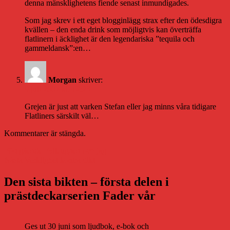
denna mänsklighetens fiende senast inmundigades.
Som jag skrev i ett eget blogginlägg strax efter den ödesdigra
kvällen – den enda drink som möjligtvis kan överträffa
flatlinern i äcklighet är den legendariska ”tequila och
gammeldansk”:en…
Morgan
skriver:
9 juli 2007 kl. 12:23
Grejen är just att varken Stefan eller jag minns våra tidigare
Flatliners särskilt väl…
Kommentarer är stängda.
Inläggsnavigering
Föregående
Föregående
Fylleugnen och jag
Nästa
inlägg:
Nästa
Verklighet kontra dikt
inlägg:
Den sista bikten – första delen i
prästdeckarserien Fader vår
Ges ut 30 juni som ljudbok, e-bok och