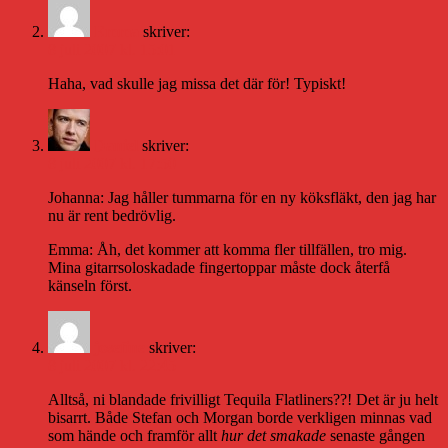
Emma
skriver:
8 juli 2007 kl. 15:01
Haha, vad skulle jag missa det där för! Typiskt!
Daniel
skriver:
8 juli 2007 kl. 17:50
Johanna: Jag håller tummarna för en ny köksfläkt, den jag har
nu är rent bedrövlig.
Emma: Åh, det kommer att komma fler tillfällen, tro mig.
Mina gitarrsoloskadade fingertoppar måste dock återfå
känseln först.
josefine
skriver:
8 juli 2007 kl. 22:45
Alltså, ni blandade frivilligt Tequila Flatliners??! Det är ju helt
bisarrt. Både Stefan och Morgan borde verkligen minnas vad
som hände och framför allt
hur det smakade
senaste gången