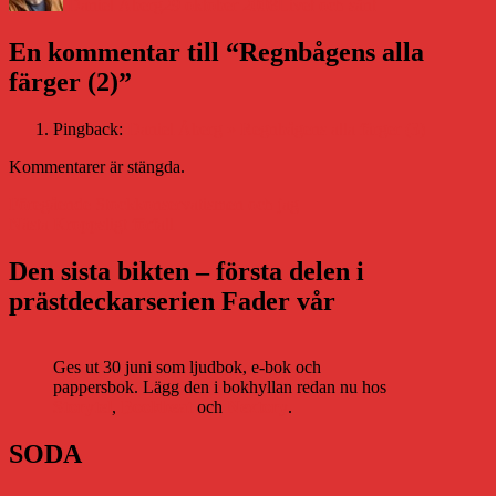
Daniel Åberg
29 oktober 2008
Livet och sånt
En kommentar till “Regnbågens alla
färger (2)”
Pingback:
Daniel Åberg » Regnbågens alla färger (3)
Kommentarer är stängda.
Inläggsnavigering
Föregående
Föregående
Stockkonservatismen och jag
Nästa
inlägg:
Nästa
Kroppsligt förfall
inlägg:
Den sista bikten – första delen i
prästdeckarserien Fader vår
Ges ut 30 juni som ljudbok, e-bok och
pappersbok. Lägg den i bokhyllan redan nu hos
Storytel
,
Bookbeat
och
Nextory
.
SODA