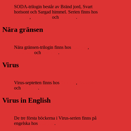
SODA-trilogin består av Bränd jord, Svart
horisont och Sargad himmel. Serien finns hos
Storytel
,
Bookbeat
och
Nextory
.
Nära gränsen
Nära gränsen-trilogin finns hos
Storytel
,
Bookbeat
och
Nextory
.
Virus
Virus-septetten finns hos
Storytel
,
Bookbeat
och
Nextory
.
Virus in English
De tre första böckerna i Virus-serien finns på
engelska hos
Storytel
.