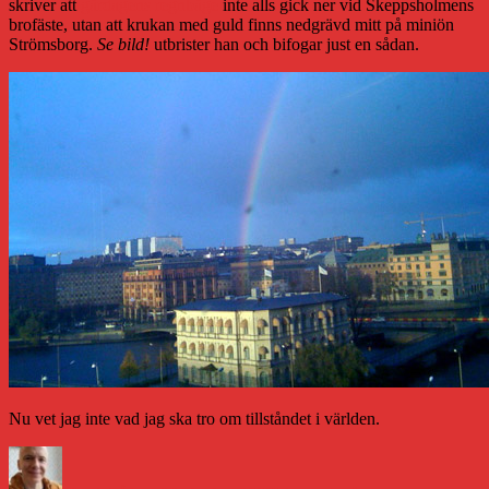
skriver att
gårdagens regnbåge
inte alls gick ner vid Skeppsholmens
brofäste, utan att krukan med guld finns nedgrävd mitt på miniön
Strömsborg.
Se bild!
utbrister han och bifogar just en sådan.
Nu vet jag inte vad jag ska tro om tillståndet i världen.
Författare
Publicerat
Kategorier
den