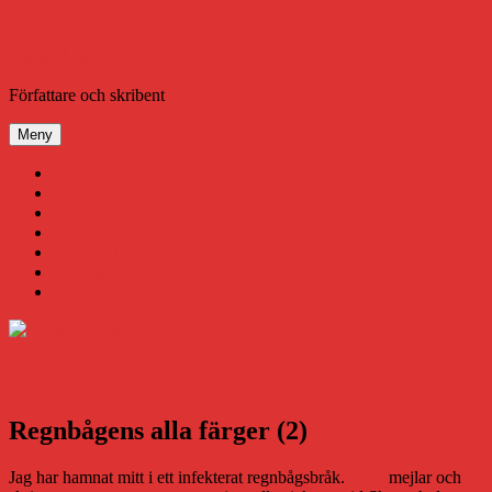
Hoppa
till
innehåll
Daniel Åberg
Författare och skribent
Meny
Virus
Nära gränsen
SODA
Avbrottet
Tidigare böcker
Om mig
Kontakt & Press
Regnbågens alla färger (2)
Jag har hamnat mitt i ett infekterat regnbågsbråk.
Peter
mejlar och