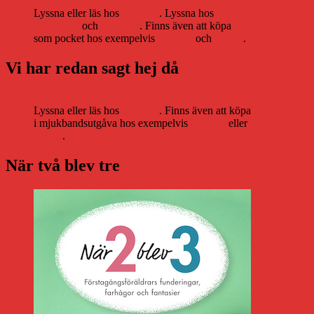
Lyssna eller läs hos
Storytel
. Lyssna hos
Bookbeat
och
Nextory
. Finns även att köpa
som pocket hos exempelvis
Adlibris
och
Bokus
.
Vi har redan sagt hej då
Lyssna eller läs hos
Storytel
. Finns även att köpa
i mjukbandsutgåva hos exempelvis
Adlibris
eller
Bokus
.
När två blev tre