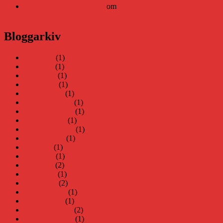
Elin Häggberg // Teknifik
om
Läsplattan Storytel Reader må
ha lagts ner, men Teknifik tipsar om alternativ
Bloggarkiv
juni 2026
(1)
maj 2026
(1)
april 2026
(1)
mars 2026
(1)
januari 2026
(1)
december 2025
(1)
november 2025
(1)
oktober 2025
(1)
september 2025
(1)
augusti 2025
(1)
juli 2025
(1)
juni 2025
(1)
maj 2025
(2)
april 2025
(1)
mars 2025
(2)
februari 2025
(1)
januari 2025
(1)
december 2024
(2)
november 2024
(1)