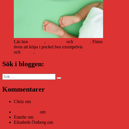
Läs hos
Storytel
,
Bookbeat
och
Nextory
. Finns
även att köpa i pocket hos exempelvis
Adlibris
och
Bokus
.
Sök i bloggen:
Sök
Sök
efter:
Kommentarer
Chriz
om
Läsplattan Storytel Reader må ha lagts ner, men
Teknifik tipsar om alternativ
Daniel Åberg
om
Viruset tickar på och Nära gränsen-helg
Emelie
om
Viruset tickar på och Nära gränsen-helg
Elisabeth Östberg
om
Läsplattan Storytel Reader må ha lagts
ner, men Teknifik tipsar om alternativ