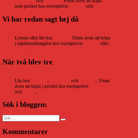
Bookbeat
och
Nextory
. Finns även att köpa
som pocket hos exempelvis
Adlibris
och
Bokus
.
Vi har redan sagt hej då
Lyssna eller läs hos
Storytel
. Finns även att köpa
i mjukbandsutgåva hos exempelvis
Adlibris
eller
Bokus
.
När två blev tre
Läs hos
Storytel
,
Bookbeat
och
Nextory
. Finns
även att köpa i pocket hos exempelvis
Adlibris
och
Bokus
.
Sök i bloggen:
Sök
Sök
efter:
Kommentarer