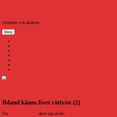
Hoppa
till
innehåll
Daniel Åberg
Författare och skribent
Meny
Virus
Nära gränsen
SODA
Avbrottet
Tidigare böcker
Om mig
Kontakt & Press
Ibland känns livet rättvist (2)
För
exakt ett år sedan
skrev jag så här: