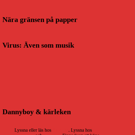
Nära gränsen på papper
Virus: Även som musik
Dannyboy & kärleken
Lyssna eller läs hos
Storytel
. Lyssna hos