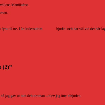
vällens Manillafest.
roman.
fyra till tre. I år är dessutom
Johanna
bjuden och har väl vid det här lag
n
t (2)”
 då jag gav ut min debutroman – blev jag inte inbjuden.