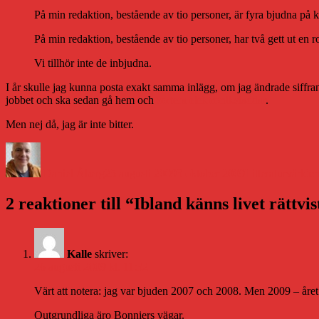
På min redaktion, bestående av tio personer, är fyra bjudna på k
På min redaktion, bestående av tio personer, har två gett ut en 
Vi tillhör inte de inbjudna.
I år skulle jag kunna posta exakt samma inlägg, om jag ändrade siffran 
jobbet och ska sedan gå hem och
sortera elektroniksladdar
.
Men nej då, jag är inte bitter.
Författare
Publicerat
Kategorier
den
Daniel Åberg
25 augusti 2009
3 oktober 2009
Litteraturvärlde
2 reaktioner till “Ibland känns livet rättvis
Kalle
skriver:
26 augusti 2009 kl. 11:32
Värt att notera: jag var bjuden 2007 och 2008. Men 2009 – året
Outgrundliga äro Bonniers vägar.