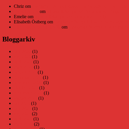
Chriz
om
Läsplattan Storytel Reader må ha lagts ner, men Tekni
Daniel Åberg
om
Viruset tickar på och Nära gränsen-helg
Emelie
om
Viruset tickar på och Nära gränsen-helg
Elisabeth Östberg
om
Läsplattan Storytel Reader må ha lagts ne
Elin Häggberg // Teknifik
om
Läsplattan Storytel Reader må ha 
Bloggarkiv
juni 2026
(1)
maj 2026
(1)
april 2026
(1)
mars 2026
(1)
januari 2026
(1)
december 2025
(1)
november 2025
(1)
oktober 2025
(1)
september 2025
(1)
augusti 2025
(1)
juli 2025
(1)
juni 2025
(1)
maj 2025
(2)
april 2025
(1)
mars 2025
(2)