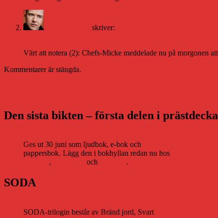
Daniel Åberg
skriver:
26 augusti 2009 kl. 11:35
Värt att notera (2): Chefs-Micke meddelade nu på morgonen att det
Kommentarer är stängda.
Inläggsnavigering
Föregående
Föregående
Gästspel på jobbet
Nästa
inlägg:
Nästa
En släng av Jante, antar jag.
inlägg:
Den sista bikten – första delen i prästdeck
Ges ut 30 juni som ljudbok, e-bok och
pappersbok. Lägg den i bokhyllan redan nu hos
Storytel
,
Bookbeat
och
Nextory
.
SODA
SODA-trilogin består av Bränd jord, Svart