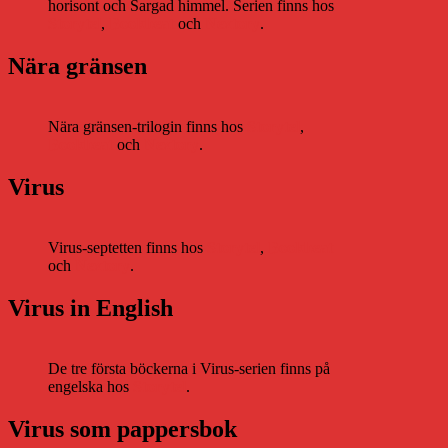
horisont och Sargad himmel. Serien finns hos
Storytel
,
Bookbeat
och
Nextory
.
Nära gränsen
Nära gränsen-trilogin finns hos
Storytel
,
Bookbeat
och
Nextory
.
Virus
Virus-septetten finns hos
Storytel
,
Bookbeat
och
Nextory
.
Virus in English
De tre första böckerna i Virus-serien finns på
engelska hos
Storytel
.
Virus som pappersbok