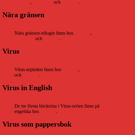
Storytel
,
Bookbeat
och
Nextory
.
Nära gränsen
Nära gränsen-trilogin finns hos
Storytel
,
Bookbeat
och
Nextory
.
Virus
Virus-septetten finns hos
Storytel
,
Bookbeat
och
Nextory
.
Virus in English
De tre första böckerna i Virus-serien finns på
engelska hos
Storytel
.
Virus som pappersbok