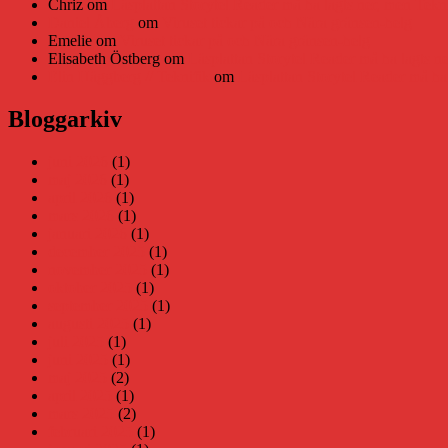
Chriz
om
Läsplattan Storytel Reader må ha lagts ner, men Tekni
Daniel Åberg
om
Viruset tickar på och Nära gränsen-helg
Emelie
om
Viruset tickar på och Nära gränsen-helg
Elisabeth Östberg
om
Läsplattan Storytel Reader må ha lagts ne
Elin Häggberg // Teknifik
om
Läsplattan Storytel Reader må ha 
Bloggarkiv
juni 2026
(1)
maj 2026
(1)
april 2026
(1)
mars 2026
(1)
januari 2026
(1)
december 2025
(1)
november 2025
(1)
oktober 2025
(1)
september 2025
(1)
augusti 2025
(1)
juli 2025
(1)
juni 2025
(1)
maj 2025
(2)
april 2025
(1)
mars 2025
(2)
februari 2025
(1)