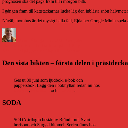
prognosen ska det pågå fram till i morgon bitti.
I gången fram till kattstackarnas lucka låg den inblåsta snön halvmeterd
Nåväl, inomhus är det mysigt i alla fall, Ejda ber Google Minin spela
Författare
Publicerat
Kategorier
den
Daniel Åberg
6 mars 2021
Familjeliv
Inläggsnavigering
Föregående
Föregående
Kolla in Snackisar på UR Play!
Nästa
inlägg:
Nästa
”Tæt på grænsen” topp tio i Danmark
inlägg:
Den sista bikten – första delen i prästdeck
Ges ut 30 juni som ljudbok, e-bok och
pappersbok. Lägg den i bokhyllan redan nu hos
Storytel
,
Bookbeat
och
Nextory
.
SODA
SODA-trilogin består av Bränd jord, Svart
horisont och Sargad himmel. Serien finns hos