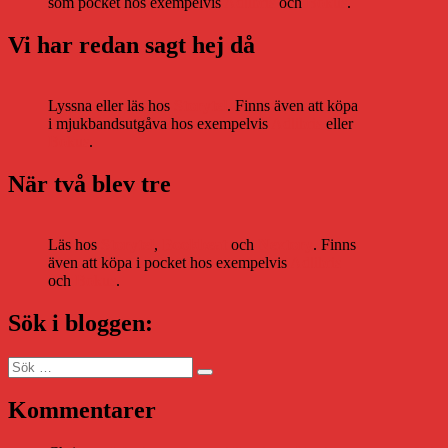
som pocket hos exempelvis
Adlibris
och
Bokus
.
Vi har redan sagt hej då
Lyssna eller läs hos
Storytel
. Finns även att köpa
i mjukbandsutgåva hos exempelvis
Adlibris
eller
Bokus
.
När två blev tre
Läs hos
Storytel
,
Bookbeat
och
Nextory
. Finns
även att köpa i pocket hos exempelvis
Adlibris
och
Bokus
.
Sök i bloggen:
Sök
Sök
efter:
Kommentarer