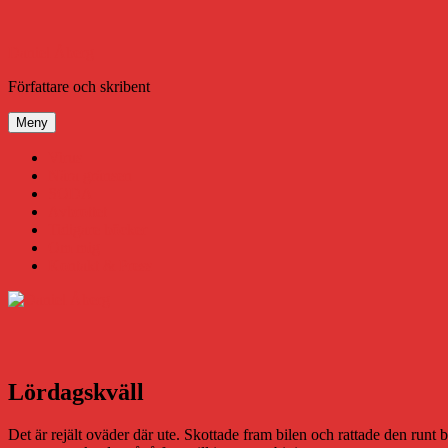
Hoppa
till
innehåll
Daniel Åberg
Författare och skribent
Meny
Virus
Nära gränsen
SODA
Avbrottet
Tidigare böcker
Om mig
Kontakt & Press
Lördagskväll
Det är rejält oväder där ute. Skottade fram bilen och rattade den runt 