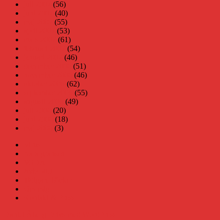
juli 2007
(56)
juni 2007
(40)
maj 2007
(55)
april 2007
(53)
mars 2007
(61)
februari 2007
(54)
januari 2007
(46)
december 2006
(51)
november 2006
(46)
oktober 2006
(62)
september 2006
(55)
augusti 2006
(49)
juli 2006
(20)
juni 2006
(18)
maj 2006
(3)
Virus
Nära gränsen
SODA
Avbrottet
Tidigare böcker
Om mig
Kontakt & Press
Daniel Åberg
Drivs med WordPress