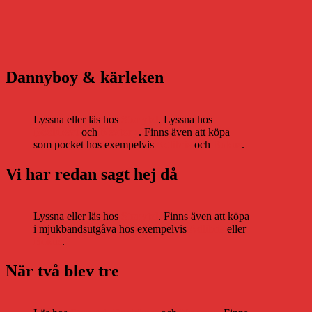
Dannyboy & kärleken
Lyssna eller läs hos
Storytel
. Lyssna hos
Bookbeat
och
Nextory
. Finns även att köpa
som pocket hos exempelvis
Adlibris
och
Bokus
.
Vi har redan sagt hej då
Lyssna eller läs hos
Storytel
. Finns även att köpa
i mjukbandsutgåva hos exempelvis
Adlibris
eller
Bokus
.
När två blev tre