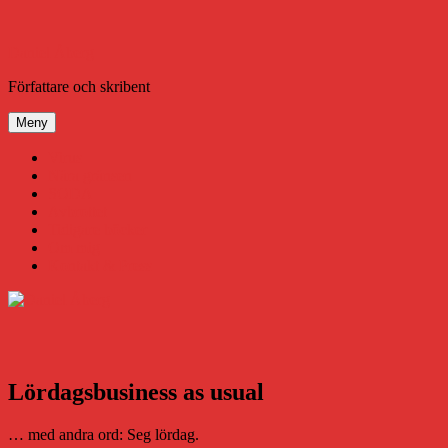
Hoppa
till
innehåll
Daniel Åberg
Författare och skribent
Meny
Virus
Nära gränsen
SODA
Avbrottet
Tidigare böcker
Om mig
Kontakt & Press
Lördagsbusiness as usual
… med andra ord: Seg lördag.