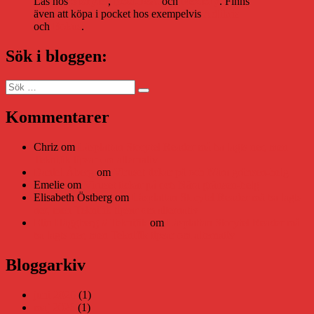
Läs hos
Storytel
,
Bookbeat
och
Nextory
. Finns
även att köpa i pocket hos exempelvis
Adlibris
och
Bokus
.
Sök i bloggen:
Sök
Sök
efter:
Kommentarer
Chriz
om
Läsplattan Storytel Reader må ha lagts ner, men
Teknifik tipsar om alternativ
Daniel Åberg
om
Viruset tickar på och Nära gränsen-helg
Emelie
om
Viruset tickar på och Nära gränsen-helg
Elisabeth Östberg
om
Läsplattan Storytel Reader må ha lagts
ner, men Teknifik tipsar om alternativ
Elin Häggberg // Teknifik
om
Läsplattan Storytel Reader må
ha lagts ner, men Teknifik tipsar om alternativ
Bloggarkiv
juni 2026
(1)
maj 2026
(1)