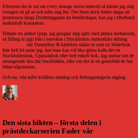
Eftersom det är sol ute (very strange storm indeed) så kände jag mig
tvungen att gå ut och lufta mig lite. Det finns dock bättre dagar att
promenera längs Drottninggatan än lönelördagar, kan jag i efterhand
insiktsfullt konstatera.
Hittade en artikel (jepp, jag googlar mig själv med jämna mellanrum,
så fåfäng är jag) från i senvåras i Stockholms studentkårs tidning
Gaudeamus
där Dannyboy & kärleken målas ut som en Söderbok.
Inte helt fel antar jag, fast man kan väl lika gärna kalla det en
Stockholmsbok, Uppsalabok eller helt enkelt bok. Jag undrar om de
arrangerade den där frackbilden, eller om det är en genrebild de har
hittat någonstans.
Och nu, vila inför kvällens middag och förhoppningsvis utgång.
Författare
Publicerat
Kategorier
den
Daniel Åberg
28 oktober 2006
Livet och sånt
Inläggsnavigering
Föregående
Föregående
Ipod slår ut stormen (2)
Nästa
inlägg:
Nästa
Söndagsfunderingar (2)
inlägg:
Den sista bikten – första delen i
prästdeckarserien Fader vår