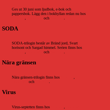
Ges ut 30 juni som ljudbok, e-bok och
pappersbok. Lägg den i bokhyllan redan nu hos
Storytel
,
Bookbeat
och
Nextory
.
SODA
SODA-trilogin består av Bränd jord, Svart
horisont och Sargad himmel. Serien finns hos
Storytel
,
Bookbeat
och
Nextory
.
Nära gränsen
Nära gränsen-trilogin finns hos
Storytel
,
Bookbeat
och
Nextory
.
Virus
Virus-septetten finns hos
Storytel
,
Bookbeat