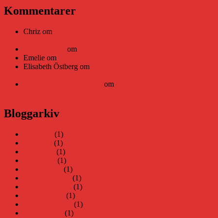
Kommentarer
Chriz
om
Läsplattan Storytel Reader må ha lagts ner, men
Teknifik tipsar om alternativ
Daniel Åberg
om
Viruset tickar på och Nära gränsen-helg
Emelie
om
Viruset tickar på och Nära gränsen-helg
Elisabeth Östberg
om
Läsplattan Storytel Reader må ha lagts
ner, men Teknifik tipsar om alternativ
Elin Häggberg // Teknifik
om
Läsplattan Storytel Reader må
ha lagts ner, men Teknifik tipsar om alternativ
Bloggarkiv
juni 2026
(1)
maj 2026
(1)
april 2026
(1)
mars 2026
(1)
januari 2026
(1)
december 2025
(1)
november 2025
(1)
oktober 2025
(1)
september 2025
(1)
augusti 2025
(1)