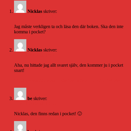
Nicklas
skriver:
11 april 2007 kl. 16:10
Jag måste verkligen ta och läsa den där boken. Ska den inte
komma i pocket?
Nicklas
skriver:
11 april 2007 kl. 18:39
Aha, nu hittade jag allt svaret själv, den kommer ju i pocket
snart!
http://www.adlibris.se/product.aspx?isbn=9172320745&s=1
be
skriver:
11 april 2007 kl. 19:50
Nicklas, den finns redan i pocket! 🙂