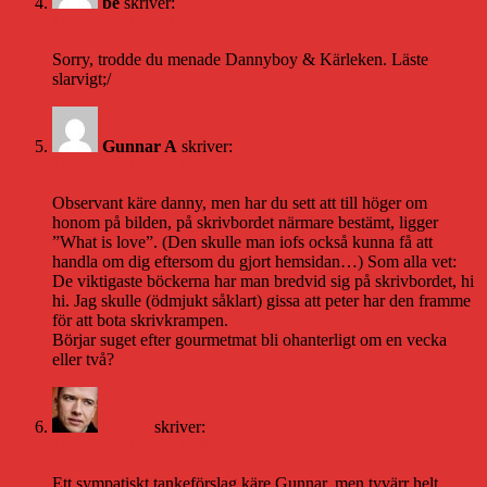
be
skriver:
11 april 2007 kl. 19:51
Sorry, trodde du menade Dannyboy & Kärleken. Läste
slarvigt;/
Gunnar A
skriver:
11 april 2007 kl. 21:07
Observant käre danny, men har du sett att till höger om
honom på bilden, på skrivbordet närmare bestämt, ligger
”What is love”. (Den skulle man iofs också kunna få att
handla om dig eftersom du gjort hemsidan…) Som alla vet:
De viktigaste böckerna har man bredvid sig på skrivbordet, hi
hi. Jag skulle (ödmjukt såklart) gissa att peter har den framme
för att bota skrivkrampen.
Börjar suget efter gourmetmat bli ohanterligt om en vecka
eller två?
Daniel
skriver:
11 april 2007 kl. 21:28
Ett sympatiskt tankeförslag käre Gunnar, men tyvärr helt