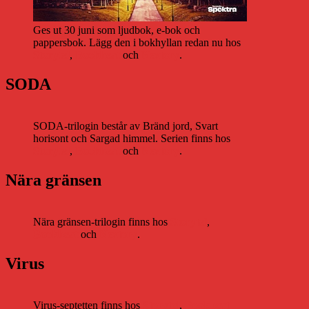
Ges ut 30 juni som ljudbok, e-bok och
pappersbok. Lägg den i bokhyllan redan nu hos
Storytel
,
Bookbeat
och
Nextory
.
SODA
SODA-trilogin består av Bränd jord, Svart
horisont och Sargad himmel. Serien finns hos
Storytel
,
Bookbeat
och
Nextory
.
Nära gränsen
Nära gränsen-trilogin finns hos
Storytel
,
Bookbeat
och
Nextory
.
Virus
Virus-septetten finns hos
Storytel
,
Bookbeat