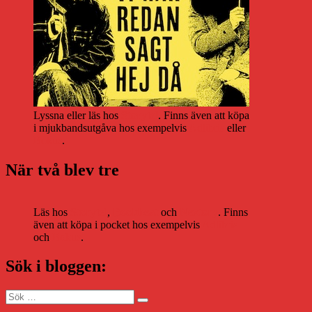
Lyssna eller läs hos
Storytel
. Finns även att köpa
i mjukbandsutgåva hos exempelvis
Adlibris
eller
Bokus
.
När två blev tre
Läs hos
Storytel
,
Bookbeat
och
Nextory
. Finns
även att köpa i pocket hos exempelvis
Adlibris
och
Bokus
.
Sök i bloggen:
Sök
Sök
efter: