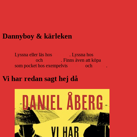
Dannyboy & kärleken
Lyssna eller läs hos
Storytel
. Lyssna hos
Bookbeat
och
Nextory
. Finns även att köpa
som pocket hos exempelvis
Adlibris
och
Bokus
.
Vi har redan sagt hej då