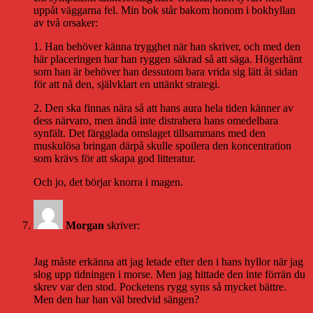
uppåt väggarna fel. Min bok står bakom honom i bokhyllan
av två orsaker:
1. Han behöver känna trygghet när han skriver, och med den
här placeringen har han ryggen säkrad så att säga. Högerhänt
som han är behöver han dessutom bara vrida sig lätt åt sidan
för att nå den, självklart en uttänkt strategi.
2. Den ska finnas nära så att hans aura hela tiden känner av
dess närvaro, men ändå inte distrahera hans omedelbara
synfält. Det färgglada omslaget tillsammans med den
muskulösa bringan därpå skulle spoilera den koncentration
som krävs för att skapa god litteratur.
Och jo, det börjar knorra i magen.
Morgan
skriver:
11 april 2007 kl. 22:28
Jag måste erkänna att jag letade efter den i hans hyllor när jag
slog upp tidningen i morse. Men jag hittade den inte förrän du
skrev var den stod. Pocketens rygg syns så mycket bättre.
Men den har han väl bredvid sängen?