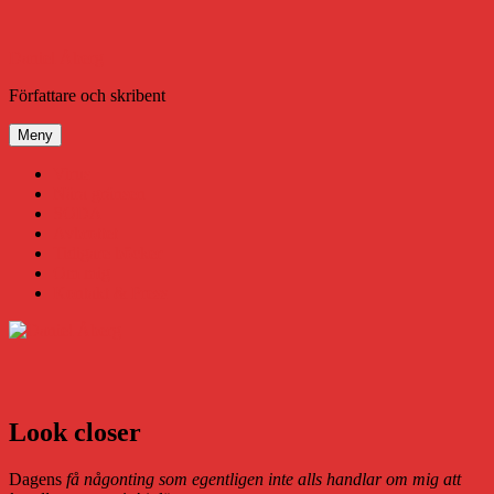
Hoppa
till
innehåll
Daniel Åberg
Författare och skribent
Meny
Virus
Nära gränsen
SODA
Avbrottet
Tidigare böcker
Om mig
Kontakt & Press
Look closer
Dagens
få någonting som egentligen inte alls handlar om mig att