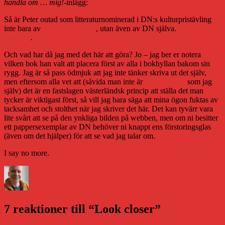
handla om … mig!
-inlägg:
Så är Peter outad som litteraturnominerad i DN:s kulturpristävling
inte bara av
Resumé och mig
, utan även av DN själva.
Intervjun kan
läsas här
.
Och vad har då jag med det här att göra? Jo – jag ber er notera
vilken bok han valt att placera först av alla i bokhyllan bakom sin
rygg. Jag är så pass ödmjuk att jag inte tänker skriva ut det själv,
men eftersom alla vet att (såvida man inte är
alfabetfascist
som jag
själv) det är en fastslagen västerländsk princip att ställa det man
tycker är viktigast först, så vill jag bara säga att mina ögon fuktas av
tacksamhet och stolthet när jag skriver det här. Det kan tyvärr vara
lite svårt att se på den ynkliga bilden på webben, men om ni besitter
ett pappersexemplar av DN behöver ni knappt ens förstoringsglas
(även om det hjälper) för att se vad jag talar om.
I say no more.
Författare
Publicerat
Kategorier
den
Daniel Åberg
11 april 2007
11 april 2007
Livet och sånt
7 reaktioner till “Look closer”