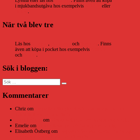
Lyssna eller läs hos
Storytel
. Finns även att köpa
i mjukbandsutgåva hos exempelvis
Adlibris
eller
Bokus
.
När två blev tre
Läs hos
Storytel
,
Bookbeat
och
Nextory
. Finns
även att köpa i pocket hos exempelvis
Adlibris
och
Bokus
.
Sök i bloggen:
Sök
Sök
efter:
Kommentarer
Chriz
om
Läsplattan Storytel Reader må ha lagts ner, men
Teknifik tipsar om alternativ
Daniel Åberg
om
Viruset tickar på och Nära gränsen-helg
Emelie
om
Viruset tickar på och Nära gränsen-helg
Elisabeth Östberg
om
Läsplattan Storytel Reader må ha lagts
ner, men Teknifik tipsar om alternativ