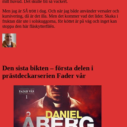
mitt huvud. Det skulle bli så vackert.
Men jag är
SÅ
trött i dag. Och när jag både använder versaler och
kursivering, då är det illa. Men det kommer vad det lider. Skaka i
fruktan där ute i solskuggorna, för köttet är på väg och inget kan
stoppa den här fläskytterfilén.
Författare
Publicerat
Kategorier
den
Daniel Åberg
11 juni 2007
11 juni 2007
Livet och sånt
Inläggsnavigering
Föregående
Föregående
Bloggböckerna och jag
Nästa
inlägg:
Nästa
Måndagens…
inlägg:
Den sista bikten – första delen i
prästdeckarserien Fader vår