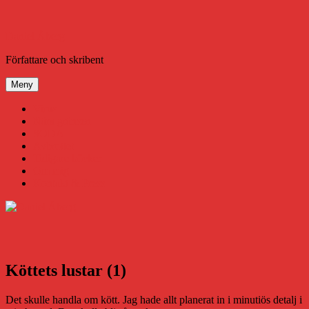
Hoppa
till
innehåll
Daniel Åberg
Författare och skribent
Meny
Virus
Nära gränsen
SODA
Avbrottet
Tidigare böcker
Om mig
Kontakt & Press
Köttets lustar (1)
Det skulle handla om kött. Jag hade allt planerat in i minutiös detalj i