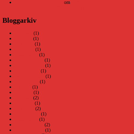
Elin Häggberg // Teknifik
om
Läsplattan Storytel Reader må
ha lagts ner, men Teknifik tipsar om alternativ
Bloggarkiv
juni 2026
(1)
maj 2026
(1)
april 2026
(1)
mars 2026
(1)
januari 2026
(1)
december 2025
(1)
november 2025
(1)
oktober 2025
(1)
september 2025
(1)
augusti 2025
(1)
juli 2025
(1)
juni 2025
(1)
maj 2025
(2)
april 2025
(1)
mars 2025
(2)
februari 2025
(1)
januari 2025
(1)
december 2024
(2)
november 2024
(1)