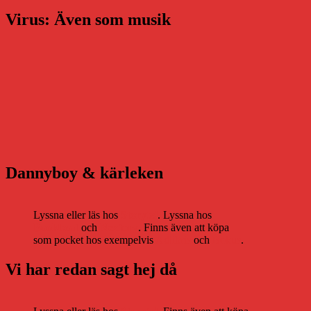
Virus: Även som musik
Dannyboy & kärleken
Lyssna eller läs hos
Storytel
. Lyssna hos
Bookbeat
och
Nextory
. Finns även att köpa
som pocket hos exempelvis
Adlibris
och
Bokus
.
Vi har redan sagt hej då