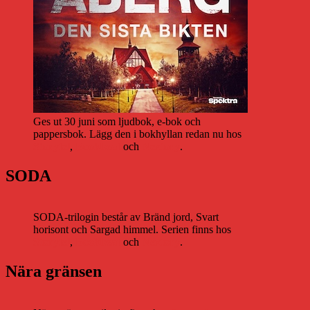
Ges ut 30 juni som ljudbok, e-bok och
pappersbok. Lägg den i bokhyllan redan nu hos
Storytel
,
Bookbeat
och
Nextory
.
SODA
SODA-trilogin består av Bränd jord, Svart
horisont och Sargad himmel. Serien finns hos
Storytel
,
Bookbeat
och
Nextory
.
Nära gränsen