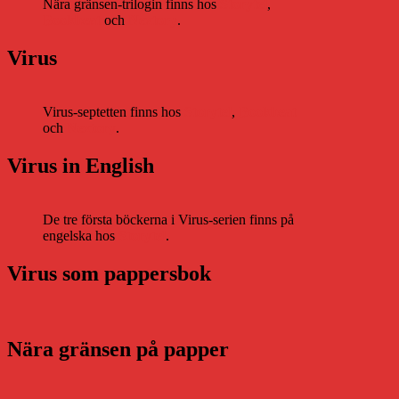
Nära gränsen-trilogin finns hos
Storytel
,
Bookbeat
och
Nextory
.
Virus
Virus-septetten finns hos
Storytel
,
Bookbeat
och
Nextory
.
Virus in English
De tre första böckerna i Virus-serien finns på
engelska hos
Storytel
.
Virus som pappersbok
Nära gränsen på papper