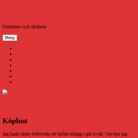
Hoppa
till
innehåll
Daniel Åberg
Författare och skribent
Meny
Virus
Nära gränsen
SODA
Avbrottet
Tidigare böcker
Om mig
Kontakt & Press
Köplust
Jag hade tänkt förbereda ett finfint inlägg i går kväll. Om hur jag