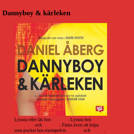
Dannyboy & kärleken
Lyssna eller läs hos
Storytel
. Lyssna hos
Bookbeat
och
Nextory
. Finns även att köpa
som pocket hos exempelvis
Adlibris
och
Bokus
.