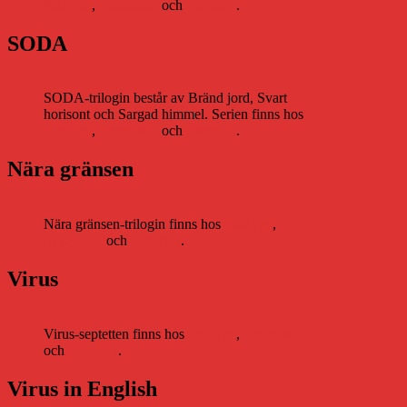
Storytel
,
Bookbeat
och
Nextory
.
SODA
SODA-trilogin består av Bränd jord, Svart
horisont och Sargad himmel. Serien finns hos
Storytel
,
Bookbeat
och
Nextory
.
Nära gränsen
Nära gränsen-trilogin finns hos
Storytel
,
Bookbeat
och
Nextory
.
Virus
Virus-septetten finns hos
Storytel
,
Bookbeat
och
Nextory
.
Virus in English