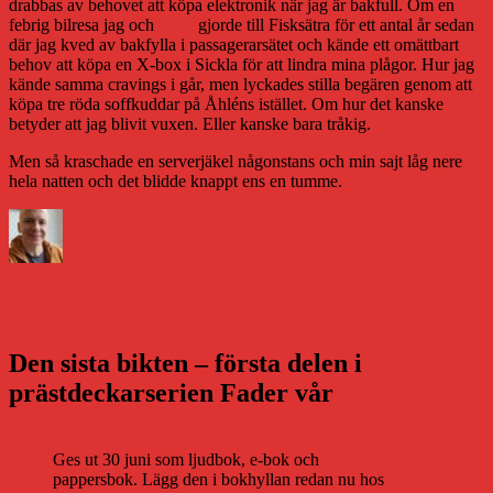
drabbas av behovet att köpa elektronik när jag är bakfull. Om en
febrig bilresa jag och
Peter
gjorde till Fisksätra för ett antal år sedan
där jag kved av bakfylla i passagerarsätet och kände ett omättbart
behov att köpa en X-box i Sickla för att lindra mina plågor. Hur jag
kände samma cravings i går, men lyckades stilla begären genom att
köpa tre röda soffkuddar på Åhléns istället. Om hur det kanske
betyder att jag blivit vuxen. Eller kanske bara tråkig.
Men så kraschade en serverjäkel någonstans och min sajt låg nere
hela natten och det blidde knappt ens en tumme.
Författare
Publicerat
Kategorie
den
Daniel Åberg
19 november 2007
19 november 2007
Livet
och sånt
Inläggsnavigering
Föregående
Föregående
Cut!
Nästa
inlägg:
Nästa
Skandal. I år igen.
inlägg:
Den sista bikten – första delen i
prästdeckarserien Fader vår
Ges ut 30 juni som ljudbok, e-bok och
pappersbok. Lägg den i bokhyllan redan nu hos