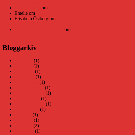
Teknifik tipsar om alternativ
Daniel Åberg
om
Viruset tickar på och Nära gränsen-helg
Emelie
om
Viruset tickar på och Nära gränsen-helg
Elisabeth Östberg
om
Läsplattan Storytel Reader må ha lagts
ner, men Teknifik tipsar om alternativ
Elin Häggberg // Teknifik
om
Läsplattan Storytel Reader må
ha lagts ner, men Teknifik tipsar om alternativ
Bloggarkiv
juni 2026
(1)
maj 2026
(1)
april 2026
(1)
mars 2026
(1)
januari 2026
(1)
december 2025
(1)
november 2025
(1)
oktober 2025
(1)
september 2025
(1)
augusti 2025
(1)
juli 2025
(1)
juni 2025
(1)
maj 2025
(2)
april 2025
(1)