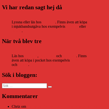
Vi har redan sagt hej då
Lyssna eller läs hos
Storytel
. Finns även att köpa
i mjukbandsutgåva hos exempelvis
Adlibris
eller
Bokus
.
När två blev tre
Läs hos
Storytel
,
Bookbeat
och
Nextory
. Finns
även att köpa i pocket hos exempelvis
Adlibris
och
Bokus
.
Sök i bloggen:
Sök
Sök
efter:
Kommentarer
Chriz
om
Läsplattan Storytel Reader må ha lagts ner, men