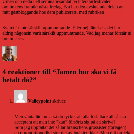
Umeå och delta i ett seminariesamtal på litteraturfestivalen
Littfest
om bokens framtid nästa fredag. Nu har den avslutande delen av
mitt gästbloggande hos dem publicerats, med rubriken
Jamen hur
ska vi få betalt då?
.
Svaret är inte särskilt uppmuntrande. Eller nej rättelse – det har
aldrig någonsin varit särskilt uppmuntrande. Vad jag menar förstår ni
om ni läser.
Författare
Publicerat
Kategorier
den
Daniel Åberg
2 april 2010
Boken och framtiden
4 reaktioner till “Jamen hur ska vi få
betalt då?”
Valleypoint
skriver:
4 april 2010 kl. 9:40
Men vänta lite nu… så du tycker att alla författare alltså ska
acceptera att man inte ”kan” försörja sig på att skriva?
Som jag uppfattat det så tar branschens grossister (förlagen)
en oproportionerligt stor del av intäkten idag. Men ditt projekt