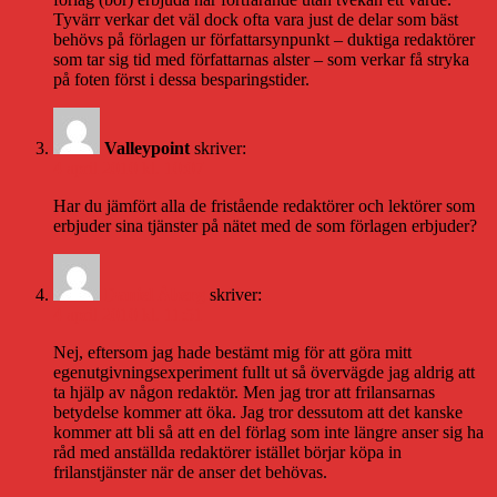
Tyvärr verkar det väl dock ofta vara just de delar som bäst
behövs på förlagen ur författarsynpunkt – duktiga redaktörer
som tar sig tid med författarnas alster – som verkar få stryka
på foten först i dessa besparingstider.
Valleypoint
skriver:
4 april 2010 kl. 10:07
Har du jämfört alla de fristående redaktörer och lektörer som
erbjuder sina tjänster på nätet med de som förlagen erbjuder?
Daniel Åberg
skriver:
4 april 2010 kl. 11:51
Nej, eftersom jag hade bestämt mig för att göra mitt
egenutgivningsexperiment fullt ut så övervägde jag aldrig att
ta hjälp av någon redaktör. Men jag tror att frilansarnas
betydelse kommer att öka. Jag tror dessutom att det kanske
kommer att bli så att en del förlag som inte längre anser sig ha
råd med anställda redaktörer istället börjar köpa in
frilanstjänster när de anser det behövas.