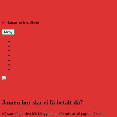
Hoppa
till
innehåll
Daniel Åberg
Författare och skribent
Meny
Virus
Nära gränsen
SODA
Avbrottet
Tidigare böcker
Om mig
Kontakt & Press
Jamen hur ska vi få betalt då?
Få som följer den här bloggen har väl missat att jag ska åka till