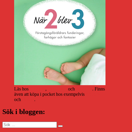
Läs hos
Storytel
,
Bookbeat
och
Nextory
. Finns
även att köpa i pocket hos exempelvis
Adlibris
och
Bokus
.
Sök i bloggen:
Sök
Sök
efter: