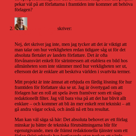
pekar väl på att författarna i framtiden inte kommer att behöva
förlagen?
Daniel Åberg
skriver:
4 april 2010 kl. 9:58
Nej, det skriver jag inte, men jag tycker att det är viktigt att
man talar om hur verkligheten redan tidigare såg ut för det
absoluta flertalet av landets författare. Det är ofta
förvånansvärt enkelt för särintressen att etablera en bild hos
allmänheten som inte stämmer med hur verkligheten ser ut,
eftersom det är enklare att beskriva världen i svartvita termer.
Mitt projekt är inte ämnat att erbjuda en färdig lösning för hur
framtiden för författare ska se ut. Jag är övertygad om att
förlagen har en roll att spela även framöver som ett slags
redaktionellt filter. Jag vill bara visa på att det har blivit allt
enklare – och kommer att bli än mer enkelt rent tekniskt – att
gå andra vägar också, och ändå nå ett bra resultat.
Man kan väl säga så här: Det absoluta behovet av ett förlag
minskar ju bättre de tekniska förutsättningarna blir för
egenutgivande, men de främst redaktionella tjänster som ett
förlag (bör) erbjuda har fortfarande utan tvekan ett värde.