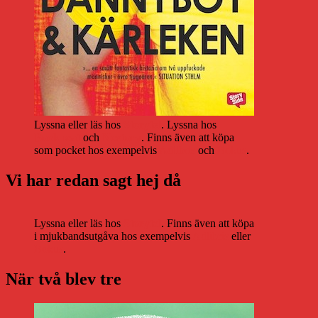
Lyssna eller läs hos
Storytel
. Lyssna hos
Bookbeat
och
Nextory
. Finns även att köpa
som pocket hos exempelvis
Adlibris
och
Bokus
.
Vi har redan sagt hej då
Lyssna eller läs hos
Storytel
. Finns även att köpa
i mjukbandsutgåva hos exempelvis
Adlibris
eller
Bokus
.
När två blev tre