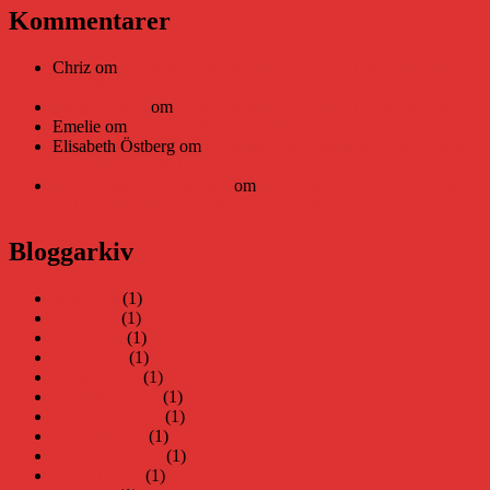
Kommentarer
Chriz
om
Läsplattan Storytel Reader må ha lagts ner, men
Teknifik tipsar om alternativ
Daniel Åberg
om
Viruset tickar på och Nära gränsen-helg
Emelie
om
Viruset tickar på och Nära gränsen-helg
Elisabeth Östberg
om
Läsplattan Storytel Reader må ha lagts
ner, men Teknifik tipsar om alternativ
Elin Häggberg // Teknifik
om
Läsplattan Storytel Reader må
ha lagts ner, men Teknifik tipsar om alternativ
Bloggarkiv
juni 2026
(1)
maj 2026
(1)
april 2026
(1)
mars 2026
(1)
januari 2026
(1)
december 2025
(1)
november 2025
(1)
oktober 2025
(1)
september 2025
(1)
augusti 2025
(1)