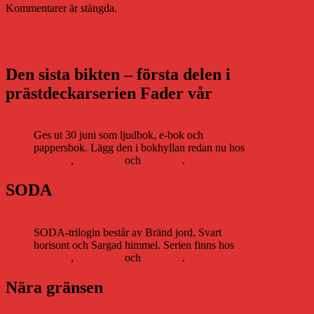
Kommentarer är stängda.
Inläggsnavigering
Föregående
Föregående
Ja
Nästa
inlägg:
Nästa
Påsk (1)
inlägg:
Den sista bikten – första delen i
prästdeckarserien Fader vår
Ges ut 30 juni som ljudbok, e-bok och
pappersbok. Lägg den i bokhyllan redan nu hos
Storytel
,
Bookbeat
och
Nextory
.
SODA
SODA-trilogin består av Bränd jord, Svart
horisont och Sargad himmel. Serien finns hos
Storytel
,
Bookbeat
och
Nextory
.
Nära gränsen