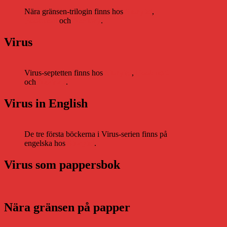
Nära gränsen-trilogin finns hos
Storytel
,
Bookbeat
och
Nextory
.
Virus
Virus-septetten finns hos
Storytel
,
Bookbeat
och
Nextory
.
Virus in English
De tre första böckerna i Virus-serien finns på
engelska hos
Storytel
.
Virus som pappersbok
Nära gränsen på papper