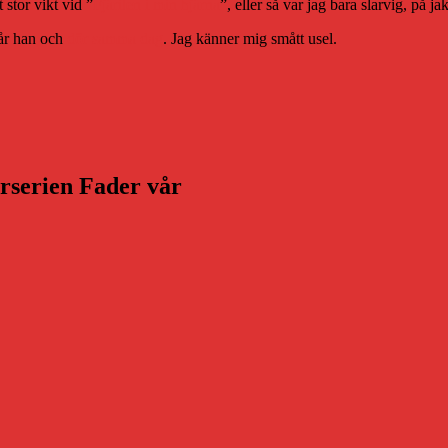
t stor vikt vid
”
Fjärilen i min hjärna
”
, eller så var jag bara slarvig, på j
går han och
dör samma dag
. Jag känner mig smått usel.
arserien Fader vår