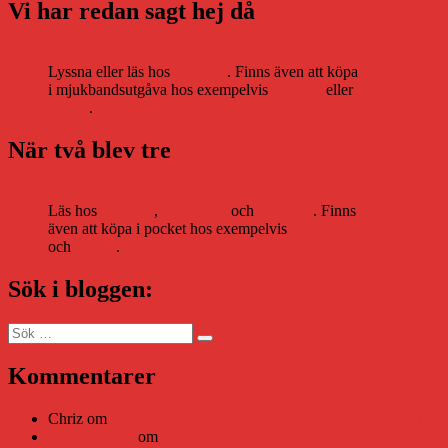
Vi har redan sagt hej då
Lyssna eller läs hos
Storytel
. Finns även att köpa
i mjukbandsutgåva hos exempelvis
Adlibris
eller
Bokus
.
När två blev tre
Läs hos
Storytel
,
Bookbeat
och
Nextory
. Finns
även att köpa i pocket hos exempelvis
Adlibris
och
Bokus
.
Sök i bloggen:
Sök
Sök
efter:
Kommentarer
Chriz
om
Läsplattan Storytel Reader må ha lagts ner, men Tekni
Daniel Åberg
om
Viruset tickar på och Nära gränsen-helg