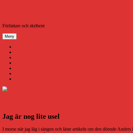
Hoppa
till
innehåll
Daniel Åberg
Författare och skribent
Meny
Virus
Nära gränsen
SODA
Avbrottet
Tidigare böcker
Om mig
Kontakt & Press
Jag är nog lite usel
I morse när jag låg i sängen och läste artikeln om den döende Anders