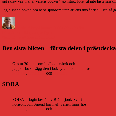
jag skrev vår ’här är vårens böcker’-text strax före jul inte fäste särskil
Jag dissade boken om hans sjukdom utan att ens titta åt den. Och så 
Författare
Publicerat
Kategorier
den
Daniel Åberg
6 januari 2008
Jobb och sånt
Inläggsnavigering
Föregående
Föregående
Blå-gula glasögon
Nästa
inlägg:
Nästa
Dags att höja sig en tonart
inlägg:
Den sista bikten – första delen i prästdeck
Ges ut 30 juni som ljudbok, e-bok och
pappersbok. Lägg den i bokhyllan redan nu hos
Storytel
,
Bookbeat
och
Nextory
.
SODA
SODA-trilogin består av Bränd jord, Svart
horisont och Sargad himmel. Serien finns hos
Storytel
,
Bookbeat
och
Nextory
.