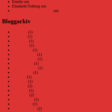
Emelie
om
Viruset tickar på och Nära gränsen-helg
Elisabeth Östberg
om
Läsplattan Storytel Reader må ha lagts ne
Elin Häggberg // Teknifik
om
Läsplattan Storytel Reader må ha 
Bloggarkiv
juni 2026
(1)
maj 2026
(1)
april 2026
(1)
mars 2026
(1)
januari 2026
(1)
december 2025
(1)
november 2025
(1)
oktober 2025
(1)
september 2025
(1)
augusti 2025
(1)
juli 2025
(1)
juni 2025
(1)
maj 2025
(2)
april 2025
(1)
mars 2025
(2)
februari 2025
(1)
januari 2025
(1)
december 2024
(2)