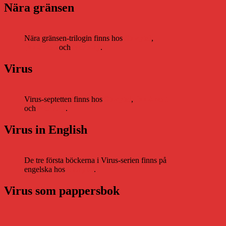
Nära gränsen
Nära gränsen-trilogin finns hos
Storytel
,
Bookbeat
och
Nextory
.
Virus
Virus-septetten finns hos
Storytel
,
Bookbeat
och
Nextory
.
Virus in English
De tre första böckerna i Virus-serien finns på
engelska hos
Storytel
.
Virus som pappersbok