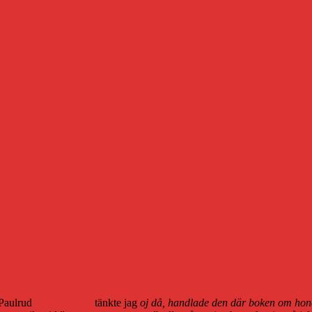
 Paulrud
i Aftonbladet
tänkte jag
oj då, handlade den där boken om honom s