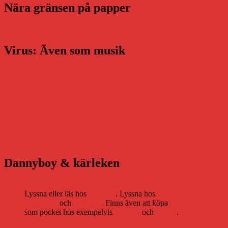
Nära gränsen på papper
Virus: Även som musik
Dannyboy & kärleken
Lyssna eller läs hos
Storytel
. Lyssna hos
Bookbeat
och
Nextory
. Finns även att köpa
som pocket hos exempelvis
Adlibris
och
Bokus
.