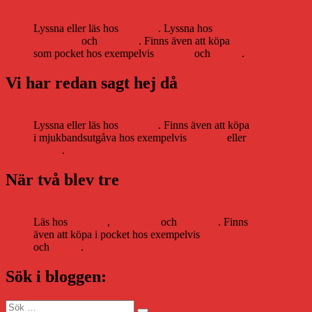
Lyssna eller läs hos
Storytel
. Lyssna hos
Bookbeat
och
Nextory
. Finns även att köpa
som pocket hos exempelvis
Adlibris
och
Bokus
.
Vi har redan sagt hej då
Lyssna eller läs hos
Storytel
. Finns även att köpa
i mjukbandsutgåva hos exempelvis
Adlibris
eller
Bokus
.
När två blev tre
Läs hos
Storytel
,
Bookbeat
och
Nextory
. Finns
även att köpa i pocket hos exempelvis
Adlibris
och
Bokus
.
Sök i bloggen:
Sök