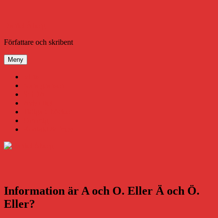
Hoppa
till
innehåll
Daniel Åberg
Författare och skribent
Meny
Virus
Nära gränsen
SODA
Avbrottet
Tidigare böcker
Om mig
Kontakt & Press
Information är A och O. Eller Ä och Ö.
Eller?