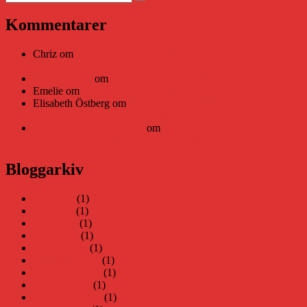
Sök
efter:
Kommentarer
Chriz
om
Läsplattan Storytel Reader må ha lagts ner, men
Teknifik tipsar om alternativ
Daniel Åberg
om
Viruset tickar på och Nära gränsen-helg
Emelie
om
Viruset tickar på och Nära gränsen-helg
Elisabeth Östberg
om
Läsplattan Storytel Reader må ha lagts
ner, men Teknifik tipsar om alternativ
Elin Häggberg // Teknifik
om
Läsplattan Storytel Reader må
ha lagts ner, men Teknifik tipsar om alternativ
Bloggarkiv
juni 2026
(1)
maj 2026
(1)
april 2026
(1)
mars 2026
(1)
januari 2026
(1)
december 2025
(1)
november 2025
(1)
oktober 2025
(1)
september 2025
(1)