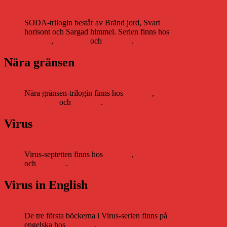
SODA-trilogin består av Bränd jord, Svart
horisont och Sargad himmel. Serien finns hos
Storytel
,
Bookbeat
och
Nextory
.
Nära gränsen
Nära gränsen-trilogin finns hos
Storytel
,
Bookbeat
och
Nextory
.
Virus
Virus-septetten finns hos
Storytel
,
Bookbeat
och
Nextory
.
Virus in English
De tre första böckerna i Virus-serien finns på
engelska hos
Storytel
.