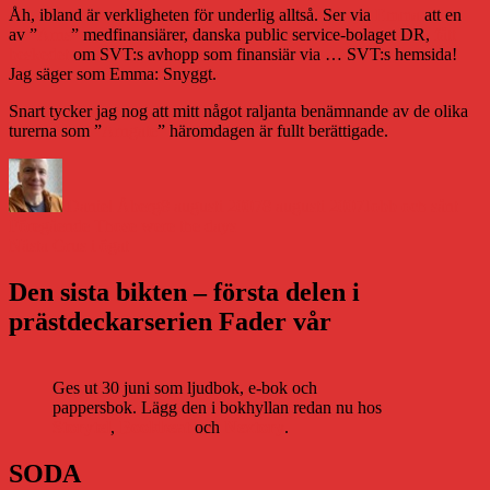
Åh, ibland är verkligheten för underlig alltså. Ser via
Emma
att en
av ”
Arns
” medfinansiärer, danska public service-bolaget DR,
fått
beskedet
om SVT:s avhopp som finansiär via … SVT:s hemsida!
Jag säger som Emma: Snyggt.
Snart tycker jag nog att mitt något raljanta benämnande av de olika
turerna som ”
Arngate
” häromdagen är fullt berättigade.
Författare
Publicerat
Kategorier
den
Daniel Åberg
8 augusti 2007
8 augusti 2007
Jobb och sånt
Inläggsnavigering
Föregående
Föregående
Those were the days
Nästa
inlägg:
Nästa
Grus i ögat
inlägg:
Den sista bikten – första delen i
prästdeckarserien Fader vår
Ges ut 30 juni som ljudbok, e-bok och
pappersbok. Lägg den i bokhyllan redan nu hos
Storytel
,
Bookbeat
och
Nextory
.
SODA