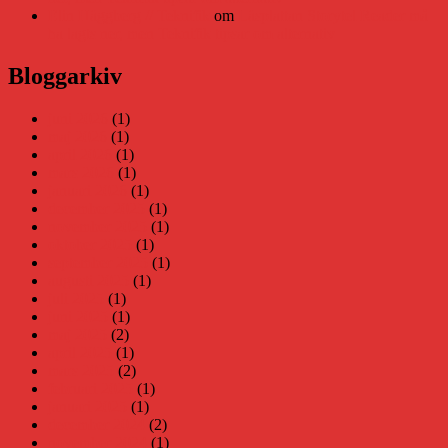
Elin Häggberg // Teknifik
om
Läsplattan Storytel Reader må
ha lagts ner, men Teknifik tipsar om alternativ
Bloggarkiv
juni 2026
(1)
maj 2026
(1)
april 2026
(1)
mars 2026
(1)
januari 2026
(1)
december 2025
(1)
november 2025
(1)
oktober 2025
(1)
september 2025
(1)
augusti 2025
(1)
juli 2025
(1)
juni 2025
(1)
maj 2025
(2)
april 2025
(1)
mars 2025
(2)
februari 2025
(1)
januari 2025
(1)
december 2024
(2)
november 2024
(1)