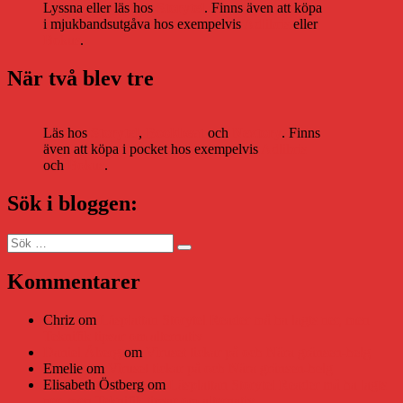
Lyssna eller läs hos
Storytel
. Finns även att köpa
i mjukbandsutgåva hos exempelvis
Adlibris
eller
Bokus
.
När två blev tre
Läs hos
Storytel
,
Bookbeat
och
Nextory
. Finns
även att köpa i pocket hos exempelvis
Adlibris
och
Bokus
.
Sök i bloggen:
Sök
Sök
efter:
Kommentarer
Chriz
om
Läsplattan Storytel Reader må ha lagts ner, men
Teknifik tipsar om alternativ
Daniel Åberg
om
Viruset tickar på och Nära gränsen-helg
Emelie
om
Viruset tickar på och Nära gränsen-helg
Elisabeth Östberg
om
Läsplattan Storytel Reader må ha lagts
ner, men Teknifik tipsar om alternativ