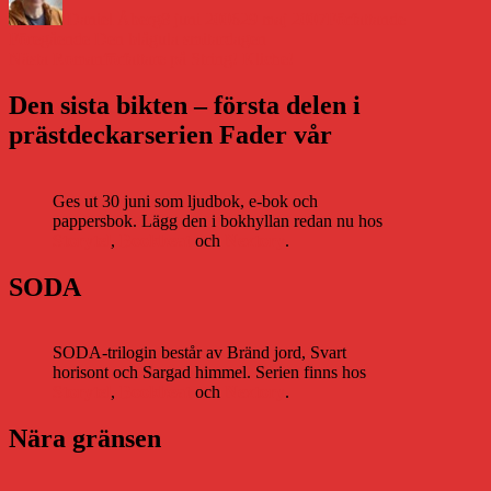
Daniel Åberg
8 juni 2006
29 maj 2007
Författande
Inläggsnavigering
Föregående
Föregående
Den blågula smitardagen
Nästa
inlägg:
Nästa
Romanförfattare på String! Kliche!
inlägg:
Den sista bikten – första delen i
prästdeckarserien Fader vår
Ges ut 30 juni som ljudbok, e-bok och
pappersbok. Lägg den i bokhyllan redan nu hos
Storytel
,
Bookbeat
och
Nextory
.
SODA
SODA-trilogin består av Bränd jord, Svart
horisont och Sargad himmel. Serien finns hos
Storytel
,
Bookbeat
och
Nextory
.
Nära gränsen