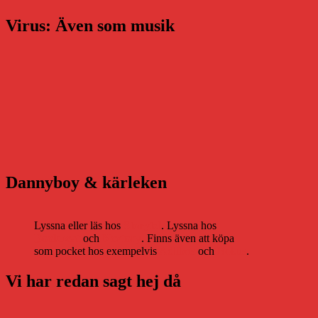
Virus: Även som musik
Dannyboy & kärleken
Lyssna eller läs hos
Storytel
. Lyssna hos
Bookbeat
och
Nextory
. Finns även att köpa
som pocket hos exempelvis
Adlibris
och
Bokus
.
Vi har redan sagt hej då