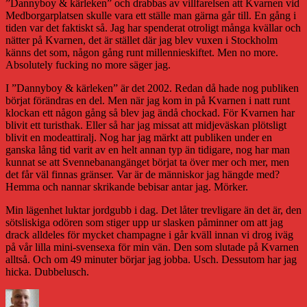
”Dannyboy & kärleken” och drabbas av villfarelsen att Kvarnen vid
Medborgarplatsen skulle vara ett ställe man gärna går till. En gång i
tiden var det faktiskt så. Jag har spenderat otroligt många kvällar och
nätter på Kvarnen, det är stället där jag blev vuxen i Stockholm
känns det som, någon gång runt millennieskiftet. Men no more.
Absolutely fucking no more säger jag.
I ”Dannyboy & kärleken” är det 2002. Redan då hade nog publiken
börjat förändras en del. Men när jag kom in på Kvarnen i natt runt
klockan ett någon gång så blev jag ändå chockad. För Kvarnen har
blivit ett turisthak. Eller så har jag missat att midjeväskan plötsligt
blivit en modeattiralj. Nog har jag märkt att publiken under en
ganska lång tid varit av en helt annan typ än tidigare, nog har man
kunnat se att Svennebanangänget börjat ta över mer och mer, men
det får väl finnas gränser. Var är de människor jag hängde med?
Hemma och nannar skrikande bebisar antar jag. Mörker.
Min lägenhet luktar jordgubb i dag. Det låter trevligare än det är, den
sötsliskiga odören som stiger upp ur slasken påminner om att jag
drack alldeles för mycket champagne i går kväll innan vi drog iväg
på vår lilla mini-svensexa för min vän. Den som slutade på Kvarnen
alltså. Och om 49 minuter börjar jag jobba. Usch. Dessutom har jag
hicka. Dubbelusch.
Författare
Publicerat
Kategorier
den