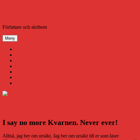
Hoppa
till
innehåll
Daniel Åberg
Författare och skribent
Meny
Virus
Nära gränsen
SODA
Avbrottet
Tidigare böcker
Om mig
Kontakt & Press
I say no more Kvarnen. Never ever!
Alltså, jag ber om ursäkt. Jag ber om ursäkt till er som läser