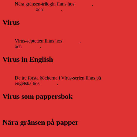
Nära gränsen-trilogin finns hos
Storytel
,
Bookbeat
och
Nextory
.
Virus
Virus-septetten finns hos
Storytel
,
Bookbeat
och
Nextory
.
Virus in English
De tre första böckerna i Virus-serien finns på
engelska hos
Storytel
.
Virus som pappersbok
Nära gränsen på papper