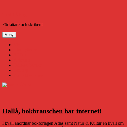
Hoppa
till
innehåll
Daniel Åberg
Författare och skribent
Meny
Virus
Nära gränsen
SODA
Avbrottet
Tidigare böcker
Om mig
Kontakt & Press
Hallå, bokbranschen har internet!
I kväll anordnar bokförlagen Atlas samt Natur & Kultur en kväll om