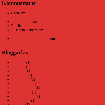
Kommentarer
Chriz
om
Läsplattan Storytel Reader må ha lagts ner, men
Teknifik tipsar om alternativ
Daniel Åberg
om
Viruset tickar på och Nära gränsen-helg
Emelie
om
Viruset tickar på och Nära gränsen-helg
Elisabeth Östberg
om
Läsplattan Storytel Reader må ha lagts
ner, men Teknifik tipsar om alternativ
Elin Häggberg // Teknifik
om
Läsplattan Storytel Reader må
ha lagts ner, men Teknifik tipsar om alternativ
Bloggarkiv
juni 2026
(1)
maj 2026
(1)
april 2026
(1)
mars 2026
(1)
januari 2026
(1)
december 2025
(1)
november 2025
(1)
oktober 2025
(1)
september 2025
(1)
augusti 2025
(1)
juli 2025
(1)