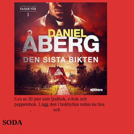
Ges ut 30 juni som ljudbok, e-bok och
pappersbok. Lägg den i bokhyllan redan nu hos
Storytel
,
Bookbeat
och
Nextory
.
SODA