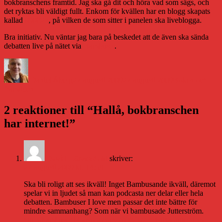
bokbranschens framtid. Jag ska gå dit och höra vad som sägs, och
det ryktas bli väldigt fullt. Enkom för kvällen har en blogg skapats
kallad
090827
, på vilken de som sitter i panelen ska liveblogga.
Bra initiativ. Nu väntar jag bara på beskedet att de även ska sända
debatten live på nätet via
Bambuser
.
Författare
Publicerat
Kategorier
den
Daniel Åberg
27 augusti 2009
27 augusti 2009
Boken och
framtiden
2 reaktioner till “Hallå, bokbranschen
har internet!”
David Löfvendahl
skriver:
27 augusti 2009 kl. 14:59
Ska bli roligt att ses ikväll! Inget Bambusande ikväll, däremot
spelar vi in ljudet så man kan podcasta ner delar eller hela
debatten. Bambuser I love men passar det inte bättre för
mindre sammanhang? Som när vi bambusade Jutterström.
http://bambuser.blogspot.com/2008/02/christina-jutterstrm-