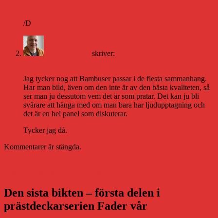
former-ceo-of-svt.html
/D
Daniel Åberg
skriver:
27 augusti 2009 kl. 15:13
Jag tycker nog att Bambuser passar i de flesta sammanhang.
Har man bild, även om den inte är av den bästa kvaliteten, så
ser man ju dessutom vem det är som pratar. Det kan ju bli
svårare att hänga med om man bara har ljudupptagning och
det är en hel panel som diskuterar.
Tycker jag då.
Kommentarer är stängda.
Inläggsnavigering
Föregående
Föregående
En geografisk stund i rampljuset
Nästa
inlägg:
Nästa
Och aldrig skola de mötas
inlägg:
Den sista bikten – första delen i
prästdeckarserien Fader vår