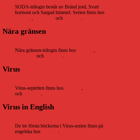
SODA-trilogin består av Bränd jord, Svart
horisont och Sargad himmel. Serien finns hos
Storytel
,
Bookbeat
och
Nextory
.
Nära gränsen
Nära gränsen-trilogin finns hos
Storytel
,
Bookbeat
och
Nextory
.
Virus
Virus-septetten finns hos
Storytel
,
Bookbeat
och
Nextory
.
Virus in English
De tre första böckerna i Virus-serien finns på
engelska hos
Storytel
.