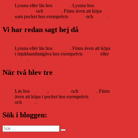
Lyssna eller läs hos
Storytel
. Lyssna hos
Bookbeat
och
Nextory
. Finns även att köpa
som pocket hos exempelvis
Adlibris
och
Bokus
.
Vi har redan sagt hej då
Lyssna eller läs hos
Storytel
. Finns även att köpa
i mjukbandsutgåva hos exempelvis
Adlibris
eller
Bokus
.
När två blev tre
Läs hos
Storytel
,
Bookbeat
och
Nextory
. Finns
även att köpa i pocket hos exempelvis
Adlibris
och
Bokus
.
Sök i bloggen:
Sök
Sök
efter: