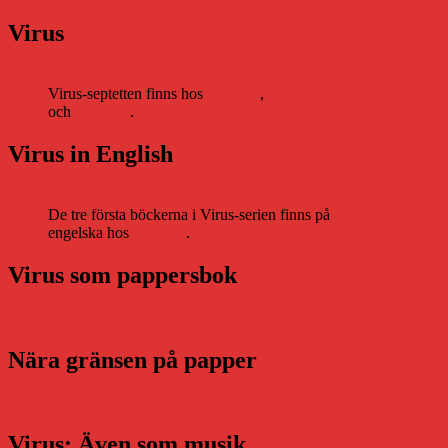
Virus
Virus-septetten finns hos
Storytel
,
Bookbeat
och
Nextory
.
Virus in English
De tre första böckerna i Virus-serien finns på
engelska hos
Storytel
.
Virus som pappersbok
Nära gränsen på papper
Virus: Även som musik