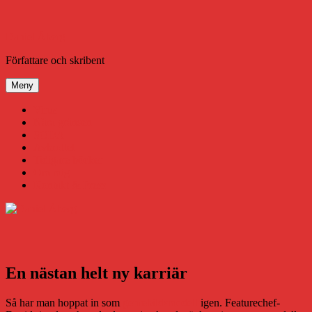
Hoppa
till
innehåll
Daniel Åberg
Författare och skribent
Meny
Virus
Nära gränsen
SODA
Avbrottet
Tidigare böcker
Om mig
Kontakt & Press
En nästan helt ny karriär
Så har man hoppat in som
genrebildsmodell
igen. Featurechef-