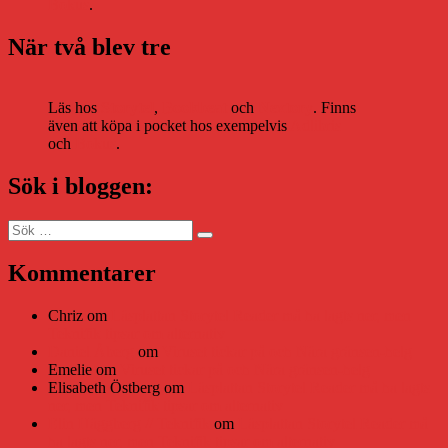
Bokus
.
När två blev tre
Läs hos
Storytel
,
Bookbeat
och
Nextory
. Finns
även att köpa i pocket hos exempelvis
Adlibris
och
Bokus
.
Sök i bloggen:
Sök
Sök
efter:
Kommentarer
Chriz
om
Läsplattan Storytel Reader må ha lagts ner, men
Teknifik tipsar om alternativ
Daniel Åberg
om
Viruset tickar på och Nära gränsen-helg
Emelie
om
Viruset tickar på och Nära gränsen-helg
Elisabeth Östberg
om
Läsplattan Storytel Reader må ha lagts
ner, men Teknifik tipsar om alternativ
Elin Häggberg // Teknifik
om
Läsplattan Storytel Reader må
ha lagts ner, men Teknifik tipsar om alternativ