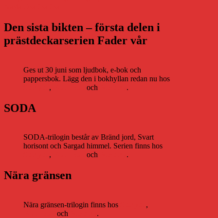
Nästa
inlägg:
Nästa
Ösa ösa ösa
inlägg:
Den sista bikten – första delen i
prästdeckarserien Fader vår
Ges ut 30 juni som ljudbok, e-bok och
pappersbok. Lägg den i bokhyllan redan nu hos
Storytel
,
Bookbeat
och
Nextory
.
SODA
SODA-trilogin består av Bränd jord, Svart
horisont och Sargad himmel. Serien finns hos
Storytel
,
Bookbeat
och
Nextory
.
Nära gränsen
Nära gränsen-trilogin finns hos
Storytel
,
Bookbeat
och
Nextory
.