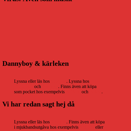
Dannyboy & kärleken
Lyssna eller läs hos
Storytel
. Lyssna hos
Bookbeat
och
Nextory
. Finns även att köpa
som pocket hos exempelvis
Adlibris
och
Bokus
.
Vi har redan sagt hej då
Lyssna eller läs hos
Storytel
. Finns även att köpa
i mjukbandsutgåva hos exempelvis
Adlibris
eller