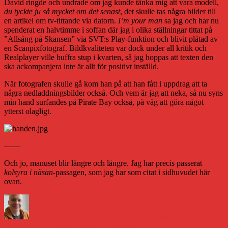
David ringde och undrade om jag kunde tänka mig att vara modell,
du tyckte ju så mycket om det senast
, det skulle tas några bilder till
en artikel om tv-tittande via datorn.
I’m your man
sa jag och har nu
spenderat en halvtimme i soffan där jag i olika ställningar tittat på
”Allsång på Skansen” via SVT:s Play-funktion och blivit plåtad av
en Scanpixfotograf. Bildkvaliteten var dock under all kritik och
Realplayer ville buffra stup i kvarten, så jag hoppas att texten den
ska ackompanjera inte är allt för positivt inställd.
När fotografen skulle gå kom han på att han fått i uppdrag att ta
några nedladdningsbilder också. Och vem är jag att neka, så nu syns
min hand surfandes på Pirate Bay också, på väg att göra något
ytterst olagligt.
——
Och jo, manuset blir längre och längre. Jag har precis passerat
kolsyra i näsan
-passagen, som jag har som citat i sidhuvudet här
ovan.
Författare
Publicerat
Kategorier
den
Daniel Åberg
24 juli 2007
26 juli 2007
Livet och sånt
Inläggsnavigering
Föregående
Föregående
En tårögd morgonpromenad