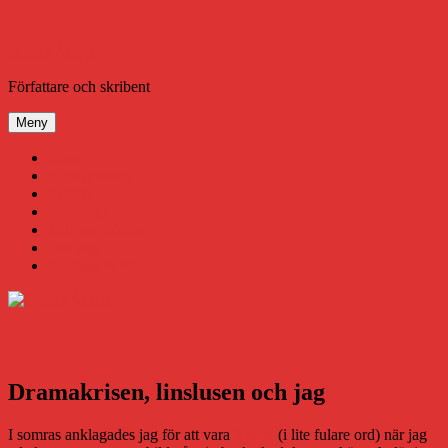
Hoppa
till
innehåll
Daniel Åberg
Författare och skribent
Meny
Virus
Nära gränsen
SODA
Avbrottet
Tidigare böcker
Om mig
Kontakt & Press
Dramakrisen, linslusen och jag
I somras anklagades jag för att vara
linslus
(i lite fulare ord) när jag