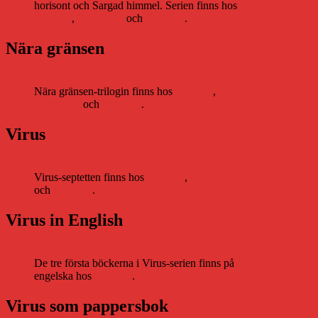
horisont och Sargad himmel. Serien finns hos
Storytel
,
Bookbeat
och
Nextory
.
Nära gränsen
Nära gränsen-trilogin finns hos
Storytel
,
Bookbeat
och
Nextory
.
Virus
Virus-septetten finns hos
Storytel
,
Bookbeat
och
Nextory
.
Virus in English
De tre första böckerna i Virus-serien finns på
engelska hos
Storytel
.
Virus som pappersbok