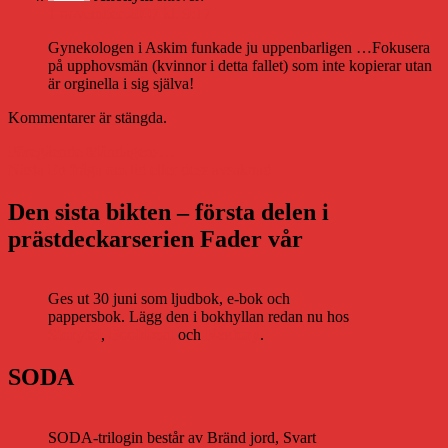
1 november 2007 kl. 9:17
Gynekologen i Askim funkade ju uppenbarligen …Fokusera
på upphovsmän (kvinnor i detta fallet) som inte kopierar utan
är orginella i sig själva!
Kommentarer är stängda.
Inläggsnavigering
Föregående
Föregående
Måndagens…
Nästa
inlägg:
Nästa
En fråga om tid eller dess avsaknad
inlägg:
Den sista bikten – första delen i
prästdeckarserien Fader vår
Ges ut 30 juni som ljudbok, e-bok och
pappersbok. Lägg den i bokhyllan redan nu hos
Storytel
,
Bookbeat
och
Nextory
.
SODA
SODA-trilogin består av Bränd jord, Svart