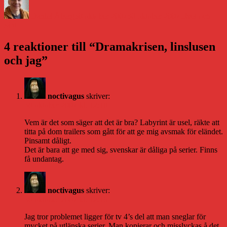
den
Daniel Åberg
30 oktober 2007
30 oktober 2007
Livet och
sånt
4 reaktioner till “Dramakrisen, linslusen
och jag”
noctivagus
skriver:
30 oktober 2007 kl. 12:10
Vem är det som säger att det är bra? Labyrint är usel, räkte att
titta på dom trailers som gått för att ge mig avsmak för eländet.
Pinsamt dåligt.
Det är bara att ge med sig, svenskar är dåliga på serier. Finns
få undantag.
noctivagus
skriver:
30 oktober 2007 kl. 12:16
Jag tror problemet ligger för tv 4’s del att man sneglar för
mycket på utlänska serier. Man kopierar och misslyckas å det