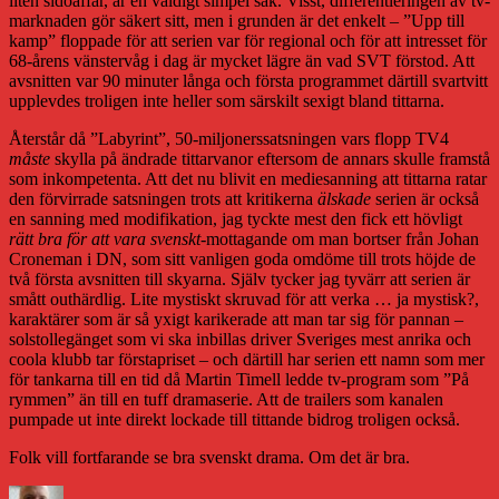
liten sidoaffär, är en väldigt simpel sak. Visst, differentieringen av tv-
marknaden gör säkert sitt, men i grunden är det enkelt – ”Upp till
kamp” floppade för att serien var för regional och för att intresset för
68-årens vänstervåg i dag är mycket lägre än vad SVT förstod. Att
avsnitten var 90 minuter långa och första programmet därtill svartvitt
upplevdes troligen inte heller som särskilt sexigt bland tittarna.
Återstår då ”Labyrint”, 50-miljonerssatsningen vars flopp TV4
måste
skylla på ändrade tittarvanor eftersom de annars skulle framstå
som inkompetenta. Att det nu blivit en mediesanning att tittarna ratar
den förvirrade satsningen trots att kritikerna
älskade
serien är också
en sanning med modifikation, jag tyckte mest den fick ett hövligt
rätt bra för att vara svenskt
-mottagande om man bortser från Johan
Croneman i DN, som sitt vanligen goda omdöme till trots höjde de
två första avsnitten till skyarna. Själv tycker jag tyvärr att serien är
smått outhärdlig. Lite mystiskt skruvad för att verka … ja mystisk?,
karaktärer som är så yxigt karikerade att man tar sig för pannan –
solstollegänget som vi ska inbillas driver Sveriges mest anrika och
coola klubb tar förstapriset – och därtill har serien ett namn som mer
för tankarna till en tid då Martin Timell ledde tv-program som ”På
rymmen” än till en tuff dramaserie. Att de trailers som kanalen
pumpade ut inte direkt lockade till tittande bidrog troligen också.
Folk vill fortfarande se bra svenskt drama. Om det är bra.
Författare
Publicerat
Kategorier