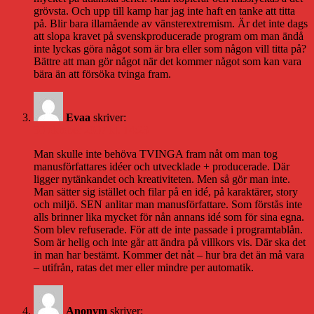
grövsta. Och upp till kamp har jag inte haft en tanke att titta
på. Blir bara illamående av vänsterextremism. Är det inte dags
att slopa kravet på svenskproducerade program om man ändå
inte lyckas göra något som är bra eller som någon vill titta på?
Bättre att man gör något när det kommer något som kan vara
bära än att försöka tvinga fram.
Evaa
skriver:
30 oktober 2007 kl. 14:23
Man skulle inte behöva TVINGA fram nåt om man tog
manusförfattares idéer och utvecklade + producerade. Där
ligger nytänkandet och kreativiteten. Men så gör man inte.
Man sätter sig istället och filar på en idé, på karaktärer, story
och miljö. SEN anlitar man manusförfattare. Som förstås inte
alls brinner lika mycket för nån annans idé som för sina egna.
Som blev refuserade. För att de inte passade i programtablån.
Som är helig och inte går att ändra på villkors vis. Där ska det
in man har bestämt. Kommer det nåt – hur bra det än må vara
– utifrån, ratas det mer eller mindre per automatik.
Anonym
skriver: