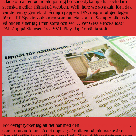
talade om att en genrebild på mig brukade dyka upp här och där i
svenska medier, främst på webben. Well, here we go again för i dag
var det en
ny
genrebild på mig i pappers-DN, ursprungligen tagen
för ett TT Spektra-jobb men som nu letat sig in i Scanpix bildarkiv.
På bilden sitter jag i min soffa och ser … Per Gessle rocka loss i
”Allsång på Skansen” via SVT Play. Jag är mäkta stolt.
För övrigt tycker jag att det här med den
svenska drama-tv-floppen
,
som är huvudfokus på det uppslag där bilden på min nacke är en