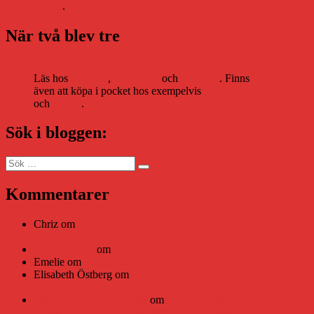
Bokus
.
När två blev tre
Läs hos
Storytel
,
Bookbeat
och
Nextory
. Finns
även att köpa i pocket hos exempelvis
Adlibris
och
Bokus
.
Sök i bloggen:
Sök
Sök
efter:
Kommentarer
Chriz
om
Läsplattan Storytel Reader må ha lagts ner, men
Teknifik tipsar om alternativ
Daniel Åberg
om
Viruset tickar på och Nära gränsen-helg
Emelie
om
Viruset tickar på och Nära gränsen-helg
Elisabeth Östberg
om
Läsplattan Storytel Reader må ha lagts
ner, men Teknifik tipsar om alternativ
Elin Häggberg // Teknifik
om
Läsplattan Storytel Reader må
ha lagts ner, men Teknifik tipsar om alternativ