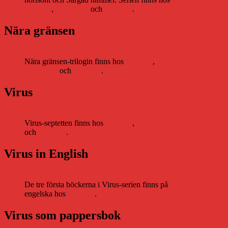
Storytel
,
Bookbeat
och
Nextory
.
Nära gränsen
Nära gränsen-trilogin finns hos
Storytel
,
Bookbeat
och
Nextory
.
Virus
Virus-septetten finns hos
Storytel
,
Bookbeat
och
Nextory
.
Virus in English
De tre första böckerna i Virus-serien finns på
engelska hos
Storytel
.
Virus som pappersbok