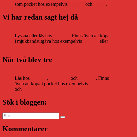
som pocket hos exempelvis
Adlibris
och
Bokus
.
Vi har redan sagt hej då
Lyssna eller läs hos
Storytel
. Finns även att köpa
i mjukbandsutgåva hos exempelvis
Adlibris
eller
Bokus
.
När två blev tre
Läs hos
Storytel
,
Bookbeat
och
Nextory
. Finns
även att köpa i pocket hos exempelvis
Adlibris
och
Bokus
.
Sök i bloggen:
Sök
Sök
efter:
Kommentarer