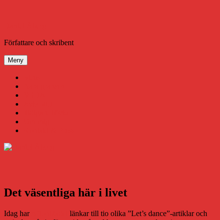
Hoppa
till
innehåll
Daniel Åberg
Författare och skribent
Meny
Virus
Nära gränsen
SODA
Avbrottet
Tidigare böcker
Om mig
Kontakt & Press
Det väsentliga här i livet
Idag har
Aftonbladet
länkar till tio olika ”Let’s dance”-artiklar och