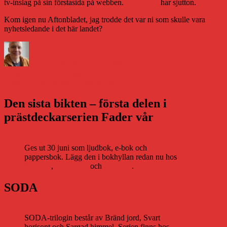
tv-inslag på sin förstasida på webben.
Expressen
har sjutton.
Kom igen nu Aftonbladet, jag trodde det var ni som skulle vara
nyhetsledande i det här landet?
Författare
Publicerat
Kategorier
den
Daniel Åberg
19 januari 2008
Jobb och sånt
Inläggsnavigering
Föregående
Föregående
Förändringens vindar blåser
Nästa
inlägg:
Nästa
En helt vanlig söndagsmorgon
inlägg:
Den sista bikten – första delen i
prästdeckarserien Fader vår
Ges ut 30 juni som ljudbok, e-bok och
pappersbok. Lägg den i bokhyllan redan nu hos
Storytel
,
Bookbeat
och
Nextory
.
SODA
SODA-trilogin består av Bränd jord, Svart
horisont och Sargad himmel. Serien finns hos