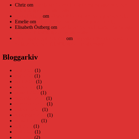
Chriz
om
Läsplattan Storytel Reader må ha lagts ner, men
Teknifik tipsar om alternativ
Daniel Åberg
om
Viruset tickar på och Nära gränsen-helg
Emelie
om
Viruset tickar på och Nära gränsen-helg
Elisabeth Östberg
om
Läsplattan Storytel Reader må ha lagts
ner, men Teknifik tipsar om alternativ
Elin Häggberg // Teknifik
om
Läsplattan Storytel Reader må
ha lagts ner, men Teknifik tipsar om alternativ
Bloggarkiv
juni 2026
(1)
maj 2026
(1)
april 2026
(1)
mars 2026
(1)
januari 2026
(1)
december 2025
(1)
november 2025
(1)
oktober 2025
(1)
september 2025
(1)
augusti 2025
(1)
juli 2025
(1)
juni 2025
(1)
maj 2025
(2)