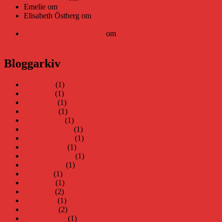
Emelie
om
Viruset tickar på och Nära gränsen-helg
Elisabeth Östberg
om
Läsplattan Storytel Reader må ha lagts
ner, men Teknifik tipsar om alternativ
Elin Häggberg // Teknifik
om
Läsplattan Storytel Reader må
ha lagts ner, men Teknifik tipsar om alternativ
Bloggarkiv
juni 2026
(1)
maj 2026
(1)
april 2026
(1)
mars 2026
(1)
januari 2026
(1)
december 2025
(1)
november 2025
(1)
oktober 2025
(1)
september 2025
(1)
augusti 2025
(1)
juli 2025
(1)
juni 2025
(1)
maj 2025
(2)
april 2025
(1)
mars 2025
(2)
februari 2025
(1)