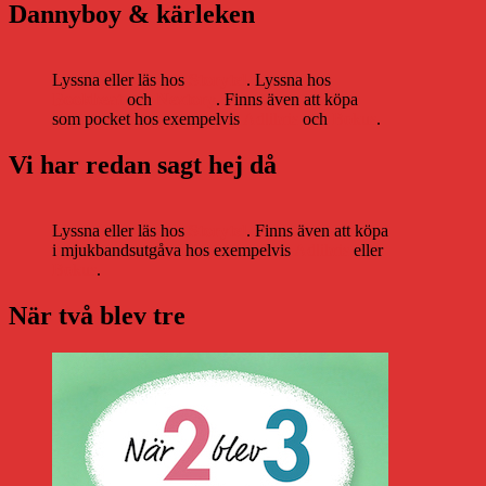
Dannyboy & kärleken
Lyssna eller läs hos
Storytel
. Lyssna hos
Bookbeat
och
Nextory
. Finns även att köpa
som pocket hos exempelvis
Adlibris
och
Bokus
.
Vi har redan sagt hej då
Lyssna eller läs hos
Storytel
. Finns även att köpa
i mjukbandsutgåva hos exempelvis
Adlibris
eller
Bokus
.
När två blev tre