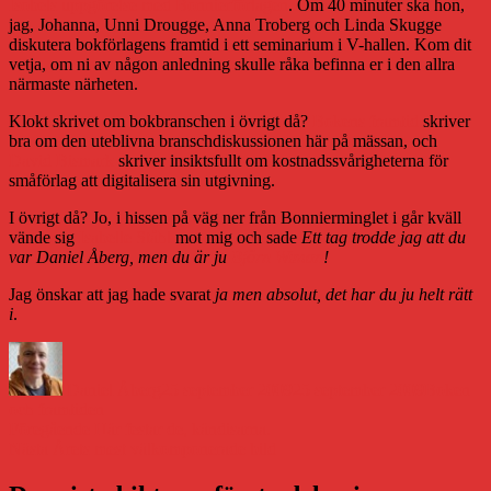
Isobels uppgörelse med Bonnierförlagen
. Om 40 minuter ska hon,
jag, Johanna, Unni Drougge, Anna Troberg och Linda Skugge
diskutera bokförlagens framtid i ett seminarium i V-hallen. Kom dit
vetja, om ni av någon anledning skulle råka befinna er i den allra
närmaste närheten.
Klokt skrivet om bokbranschen i övrigt då?
Bokens framtid
skriver
bra om den uteblivna branschdiskussionen här på mässan, och
David Bismark
skriver insiktsfullt om kostnadssvårigheterna för
småförlag att digitalisera sin utgivning.
I övrigt då? Jo, i hissen på väg ner från Bonnierminglet i går kväll
vände sig
Isabelle Ståhl
mot mig och sade
Ett tag trodde jag att du
var Daniel Åberg, men du är ju
Björn Wiman
!
Jag önskar att jag hade svarat
ja men absolut, det har du ju helt rätt
i
.
Författare
Publicerat
Kategorie
den
Daniel Åberg
25 september 2009
25 september 2009
Boken
och framtiden
Inläggsnavigering
Föregående
Föregående
Här festar de, kändisarna.
Nästa
inlägg:
Nästa
Årets mest välkomponerade bild
inlägg: