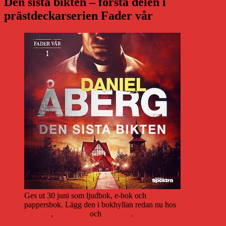
Den sista bikten – första delen i
prästdeckarserien Fader vår
Ges ut 30 juni som ljudbok, e-bok och
pappersbok. Lägg den i bokhyllan redan nu hos
Storytel
,
Bookbeat
och
Nextory
.