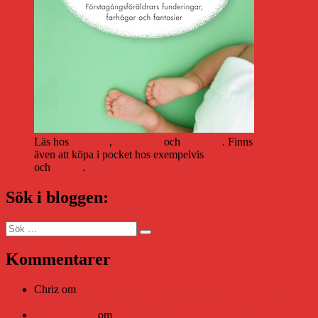
Läs hos
Storytel
,
Bookbeat
och
Nextory
. Finns
även att köpa i pocket hos exempelvis
Adlibris
och
Bokus
.
Sök i bloggen:
Sök
Sök
efter:
Kommentarer
Chriz
om
Läsplattan Storytel Reader må ha lagts ner, men
Teknifik tipsar om alternativ
Daniel Åberg
om
Viruset tickar på och Nära gränsen-helg