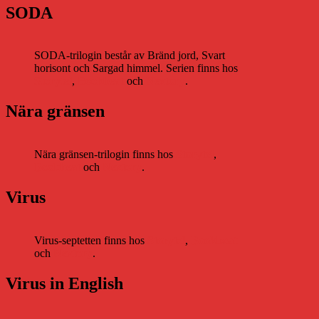
SODA
SODA-trilogin består av Bränd jord, Svart
horisont och Sargad himmel. Serien finns hos
Storytel
,
Bookbeat
och
Nextory
.
Nära gränsen
Nära gränsen-trilogin finns hos
Storytel
,
Bookbeat
och
Nextory
.
Virus
Virus-septetten finns hos
Storytel
,
Bookbeat
och
Nextory
.
Virus in English