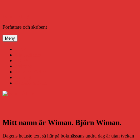
Hoppa
till
innehåll
Daniel Åberg
Författare och skribent
Meny
Virus
Nära gränsen
SODA
Avbrottet
Tidigare böcker
Om mig
Kontakt & Press
Mitt namn är Wiman. Björn Wiman.
Dagens hetaste text så här på bokmässans andra dag är utan tvekan