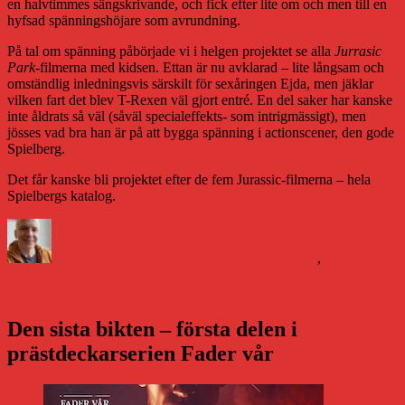
en halvtimmes sängskrivande, och fick efter lite om och men till en
hyfsad spänningshöjare som avrundning.
På tal om spänning påbörjade vi i helgen projektet se alla
Jurrasic
Park
-filmerna med kidsen. Ettan är nu avklarad – lite långsam och
omständlig inledningsvis särskilt för sexåringen Ejda, men jäklar
vilken fart det blev T-Rexen väl gjort entré. En del saker har kanske
inte åldrats så väl (såväl specialeffekts- som intrigmässigt), men
jösses vad bra han är på att bygga spänning i actionscener, den gode
Spielberg.
Det får kanske bli projektet efter de fem Jurassic-filmerna – hela
Spielbergs katalog.
Författare
Publicerat
Kategorier
den
Daniel Åberg
5 maj 2019
6 maj 2019
Familjeliv
,
Författande
Inläggsnavigering
Föregående
Föregående
Den norrländska litteraturens mittpunkt
Nästa
inlägg:
Nästa
Till sängs
inlägg:
Den sista bikten – första delen i
prästdeckarserien Fader vår