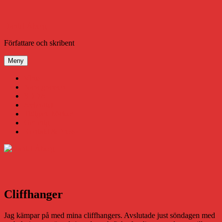
Hoppa
till
innehåll
Daniel Åberg
Författare och skribent
Meny
Virus
Nära gränsen
SODA
Avbrottet
Tidigare böcker
Om mig
Kontakt & Press
Cliffhanger
Jag kämpar på med mina cliffhangers. Avslutade just söndagen med