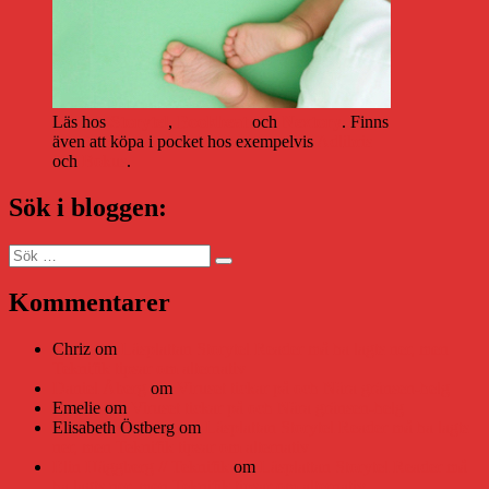
Läs hos
Storytel
,
Bookbeat
och
Nextory
. Finns
även att köpa i pocket hos exempelvis
Adlibris
och
Bokus
.
Sök i bloggen:
Sök
Sök
efter:
Kommentarer
Chriz
om
Läsplattan Storytel Reader må ha lagts ner, men
Teknifik tipsar om alternativ
Daniel Åberg
om
Viruset tickar på och Nära gränsen-helg
Emelie
om
Viruset tickar på och Nära gränsen-helg
Elisabeth Östberg
om
Läsplattan Storytel Reader må ha lagts
ner, men Teknifik tipsar om alternativ
Elin Häggberg // Teknifik
om
Läsplattan Storytel Reader må
ha lagts ner, men Teknifik tipsar om alternativ