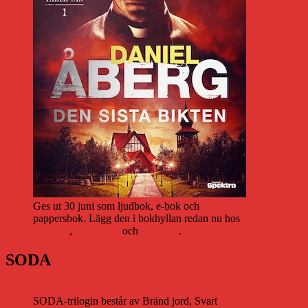
Ges ut 30 juni som ljudbok, e-bok och
pappersbok. Lägg den i bokhyllan redan nu hos
Storytel
,
Bookbeat
och
Nextory
.
SODA
SODA-trilogin består av Bränd jord, Svart