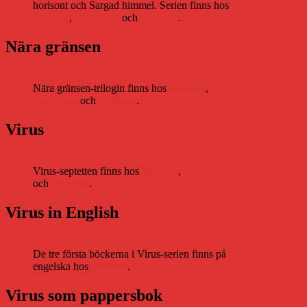
horisont och Sargad himmel. Serien finns hos
Storytel
,
Bookbeat
och
Nextory
.
Nära gränsen
Nära gränsen-trilogin finns hos
Storytel
,
Bookbeat
och
Nextory
.
Virus
Virus-septetten finns hos
Storytel
,
Bookbeat
och
Nextory
.
Virus in English
De tre första böckerna i Virus-serien finns på
engelska hos
Storytel
.
Virus som pappersbok