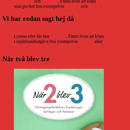
Bookbeat
och
Nextory
. Finns även att köpa
som pocket hos exempelvis
Adlibris
och
Bokus
.
Vi har redan sagt hej då
Lyssna eller läs hos
Storytel
. Finns även att köpa
i mjukbandsutgåva hos exempelvis
Adlibris
eller
Bokus
.
När två blev tre