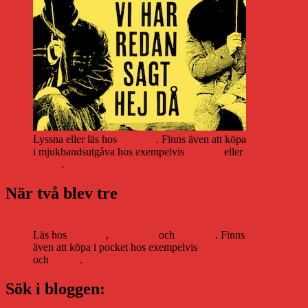
Lyssna eller läs hos
Storytel
. Finns även att köpa
i mjukbandsutgåva hos exempelvis
Adlibris
eller
Bokus
.
När två blev tre
Läs hos
Storytel
,
Bookbeat
och
Nextory
. Finns
även att köpa i pocket hos exempelvis
Adlibris
och
Bokus
.
Sök i bloggen: