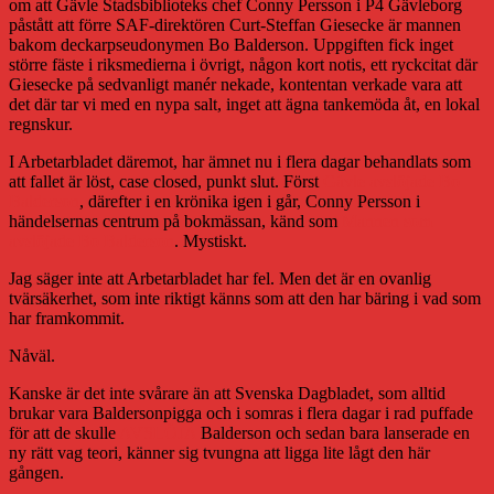
om att Gävle Stadsbiblioteks chef Conny Persson i P4 Gävleborg
påstått att förre SAF-direktören Curt-Steffan Giesecke är mannen
bakom deckarpseudonymen Bo Balderson. Uppgiften fick inget
större fäste i riksmedierna i övrigt, någon kort notis, ett ryckcitat där
Giesecke på sedvanligt manér nekade, kontentan verkade vara att
det där tar vi med en nypa salt, inget att ägna tankemöda åt, en lokal
regnskur.
I Arbetarbladet däremot, har ämnet nu i flera dagar behandlats som
att fallet är löst, case closed, punkt slut. Först
Gävle avslöjade Bo
Balderson
, därefter i en krönika igen i går, Conny Persson i
händelsernas centrum på bokmässan, känd som
Mannen som
avslöjade Bo Balderson
. Mystiskt.
Jag säger inte att Arbetarbladet har fel. Men det är en ovanlig
tvärsäkerhet, som inte riktigt känns som att den har bäring i vad som
har framkommit.
Nåväl.
Kanske är det inte svårare än att Svenska Dagbladet, som alltid
brukar vara Baldersonpigga och i somras i flera dagar i rad puffade
för att de skulle
AVSLÖJA
Balderson och sedan bara lanserade en
ny rätt vag teori, känner sig tvungna att ligga lite lågt den här
gången.