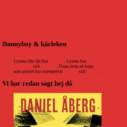
Dannyboy & kärleken
Lyssna eller läs hos
Storytel
. Lyssna hos
Bookbeat
och
Nextory
. Finns även att köpa
som pocket hos exempelvis
Adlibris
och
Bokus
.
Vi har redan sagt hej då