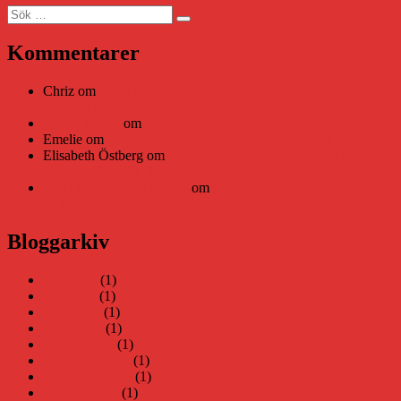
Sök
Sök
efter:
Kommentarer
Chriz
om
Läsplattan Storytel Reader må ha lagts ner, men
Teknifik tipsar om alternativ
Daniel Åberg
om
Viruset tickar på och Nära gränsen-helg
Emelie
om
Viruset tickar på och Nära gränsen-helg
Elisabeth Östberg
om
Läsplattan Storytel Reader må ha lagts
ner, men Teknifik tipsar om alternativ
Elin Häggberg // Teknifik
om
Läsplattan Storytel Reader må
ha lagts ner, men Teknifik tipsar om alternativ
Bloggarkiv
juni 2026
(1)
maj 2026
(1)
april 2026
(1)
mars 2026
(1)
januari 2026
(1)
december 2025
(1)
november 2025
(1)
oktober 2025
(1)