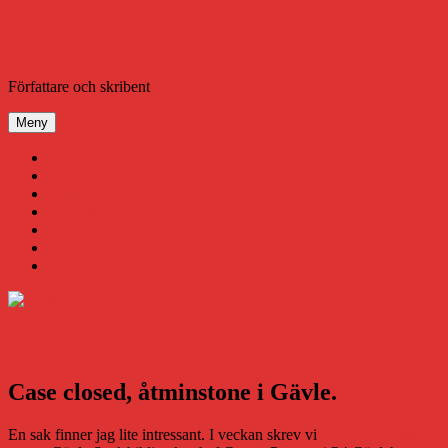
Hoppa
till
innehåll
Daniel Åberg
Författare och skribent
Meny
Virus
Nära gränsen
SODA
Avbrottet
Tidigare böcker
Om mig
Kontakt & Press
Case closed, åtminstone i Gävle.
En sak finner jag lite intressant. I veckan skrev vi
en kortare artikel