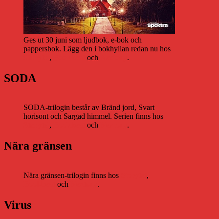
Ges ut 30 juni som ljudbok, e-bok och
pappersbok. Lägg den i bokhyllan redan nu hos
Storytel
,
Bookbeat
och
Nextory
.
SODA
SODA-trilogin består av Bränd jord, Svart
horisont och Sargad himmel. Serien finns hos
Storytel
,
Bookbeat
och
Nextory
.
Nära gränsen
Nära gränsen-trilogin finns hos
Storytel
,
Bookbeat
och
Nextory
.
Virus