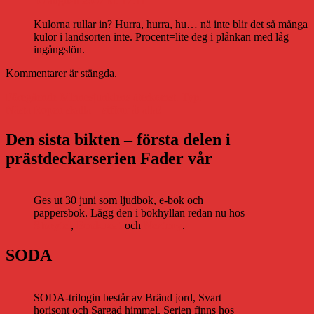
30 augusti 2007 kl. 17:11
Kulorna rullar in? Hurra, hurra, hu… nä inte blir det så många
kulor i landsorten inte. Procent=lite deg i plånkan med låg
ingångslön.
Kommentarer är stängda.
Inläggsnavigering
Föregående
Föregående
Minnesjunkiens återkomst. Typ.
Nästa
inlägg:
Nästa
Ropen skalla – siffror åt alla!
inlägg:
Den sista bikten – första delen i
prästdeckarserien Fader vår
Ges ut 30 juni som ljudbok, e-bok och
pappersbok. Lägg den i bokhyllan redan nu hos
Storytel
,
Bookbeat
och
Nextory
.
SODA
SODA-trilogin består av Bränd jord, Svart
horisont och Sargad himmel. Serien finns hos