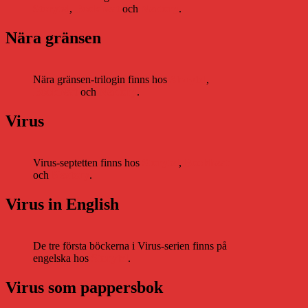
Storytel
,
Bookbeat
och
Nextory
.
Nära gränsen
Nära gränsen-trilogin finns hos
Storytel
,
Bookbeat
och
Nextory
.
Virus
Virus-septetten finns hos
Storytel
,
Bookbeat
och
Nextory
.
Virus in English
De tre första böckerna i Virus-serien finns på
engelska hos
Storytel
.
Virus som pappersbok