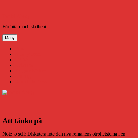
Hoppa
till
innehåll
Daniel Åberg
Författare och skribent
Meny
Virus
Nära gränsen
SODA
Avbrottet
Tidigare böcker
Om mig
Kontakt & Press
Att tänka på
Note to self: Diskutera inte den nya romanens otrohetstema i en