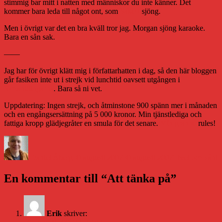
stimmig bar mitt i natten med människor du inte känner. Det
kommer bara leda till något ont, som
Säkert
sjöng.
Men i övrigt var det en bra kväll tror jag. Morgan sjöng karaoke.
Bara en sån sak.
——
Jag har för övrigt klätt mig i författarhatten i dag, så den här bloggen
går fasiken inte ut i strejk vid lunchtid oavsett utgången i
förhandlingarna
. Bara så ni vet.
Uppdatering: Ingen strejk, och åtminstone 900 spänn mer i månaden
och en engångsersättning på 5 000 kronor. Min tjänstlediga och
fattiga kropp glädjegråter en smula för det senare.
Min granne
rules!
Författare
Publicerat
Kategorier
den
Daniel Åberg
30 augusti 2007
30 augusti 2007
Livet och sånt
En kommentar till “Att tänka på”
Erik
skriver: