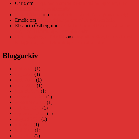
Chriz
om
Läsplattan Storytel Reader må ha lagts ner, men
Teknifik tipsar om alternativ
Daniel Åberg
om
Viruset tickar på och Nära gränsen-helg
Emelie
om
Viruset tickar på och Nära gränsen-helg
Elisabeth Östberg
om
Läsplattan Storytel Reader må ha lagts
ner, men Teknifik tipsar om alternativ
Elin Häggberg // Teknifik
om
Läsplattan Storytel Reader må
ha lagts ner, men Teknifik tipsar om alternativ
Bloggarkiv
juni 2026
(1)
maj 2026
(1)
april 2026
(1)
mars 2026
(1)
januari 2026
(1)
december 2025
(1)
november 2025
(1)
oktober 2025
(1)
september 2025
(1)
augusti 2025
(1)
juli 2025
(1)
juni 2025
(1)
maj 2025
(2)