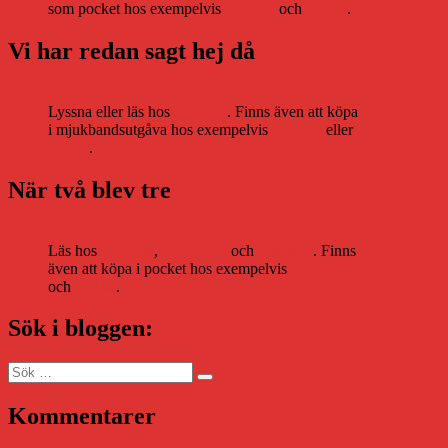
som pocket hos exempelvis
Adlibris
och
Bokus
.
Vi har redan sagt hej då
Lyssna eller läs hos
Storytel
. Finns även att köpa
i mjukbandsutgåva hos exempelvis
Adlibris
eller
Bokus
.
När två blev tre
Läs hos
Storytel
,
Bookbeat
och
Nextory
. Finns
även att köpa i pocket hos exempelvis
Adlibris
och
Bokus
.
Sök i bloggen:
Sök
Sök
efter:
Kommentarer