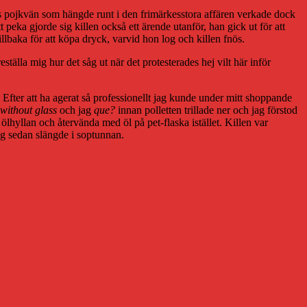
nes pojkvän som hängde runt i den frimärkesstora affären verkade dock
 peka gjorde sig killen också ett ärende utanför, han gick ut för att
llbaka för att köpa dryck, varvid hon log och killen fnös.
tälla mig hur det såg ut när det protesterades hej vilt här inför
e. Efter att ha agerat så professionellt jag kunde under mitt shoppande
 without glass
och jag
que?
innan polletten trillade ner och jag förstod
 ölhyllan och återvända med öl på pet-flaska istället. Killen var
g sedan slängde i soptunnan.