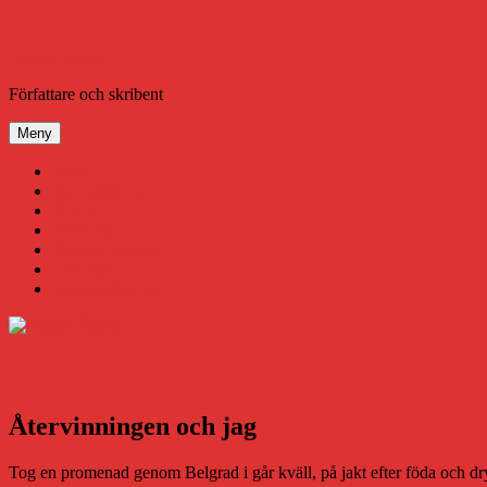
Hoppa
till
innehåll
Daniel Åberg
Författare och skribent
Meny
Virus
Nära gränsen
SODA
Avbrottet
Tidigare böcker
Om mig
Kontakt & Press
Återvinningen och jag
Tog en promenad genom Belgrad i går kväll, på jakt efter föda och dr