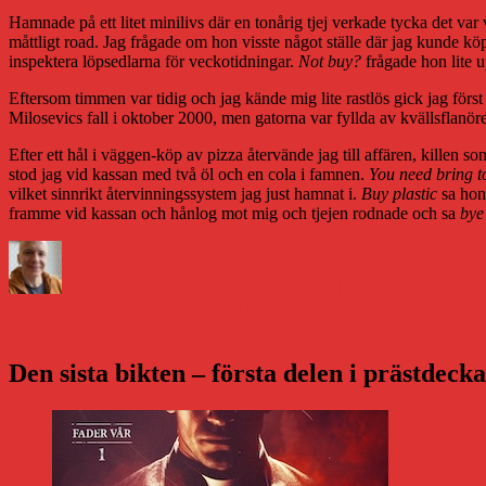
Hamnade på ett litet minilivs där en tonårig tjej verkade tycka det va
måttligt road. Jag frågade om hon visste något ställe där jag kunde köpa
inspektera löpsedlarna för veckotidningar.
Not buy?
frågade hon lite u
Eftersom timmen var tidig och jag kände mig lite rastlös gick jag först
Milosevics fall i oktober 2000, men gatorna var fyllda av kvällsflanö
Efter ett hål i väggen-köp av pizza återvände jag till affären, killen s
stod jag vid kassan med två öl och en cola i famnen.
You need bring t
vilket sinnrikt återvinningssystem jag just hamnat i.
Buy plastic
sa hon 
framme vid kassan och hånlog mot mig och tjejen rodnade och sa
bye
Författare
Publicerat
Kategorier
den
Daniel Åberg
14 maj 2008
Livet och sånt
Inläggsnavigering
Föregående
Föregående
Dubbelt så mycket att älska!
Nästa
inlägg:
Nästa
Vi inte bara rullar, vi finns också!
inlägg:
Den sista bikten – första delen i prästdeck