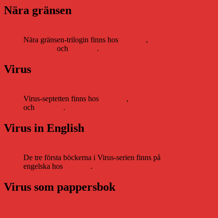
Nära gränsen
Nära gränsen-trilogin finns hos
Storytel
,
Bookbeat
och
Nextory
.
Virus
Virus-septetten finns hos
Storytel
,
Bookbeat
och
Nextory
.
Virus in English
De tre första böckerna i Virus-serien finns på
engelska hos
Storytel
.
Virus som pappersbok