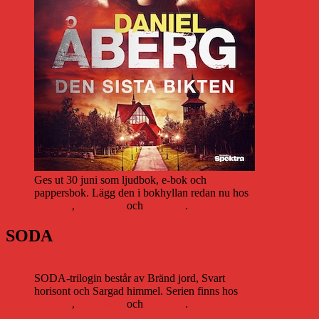
Ges ut 30 juni som ljudbok, e-bok och
pappersbok. Lägg den i bokhyllan redan nu hos
Storytel
,
Bookbeat
och
Nextory
.
SODA
SODA-trilogin består av Bränd jord, Svart
horisont och Sargad himmel. Serien finns hos
Storytel
,
Bookbeat
och
Nextory
.