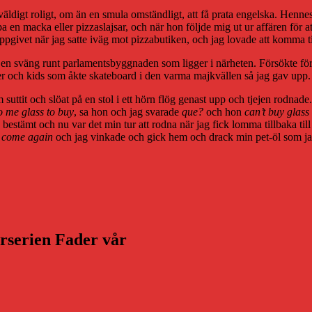
r väldigt roligt, om än en smula omständligt, att få prata engelska. Hen
 en macka eller pizzaslajsar, och när hon följde mig ut ur affären för att
ppgivet när jag satte iväg mot pizzabutiken, och jag lovade att komma ti
 en sväng runt parlamentsbyggnaden som ligger i närheten. Försökte föres
rer och kids som åkte skateboard i den varma majkvällen så jag gav upp.
om suttit och slöat på en stol i ett hörn flög genast upp och tjejen rodnad
o me glass to buy
, sa hon och jag svarade
que?
och hon
can’t buy glass
bestämt och nu var det min tur att rodna när jag fick lomma tillbaka till
 come again
och jag vinkade och gick hem och drack min pet-öl som ja
arserien Fader vår