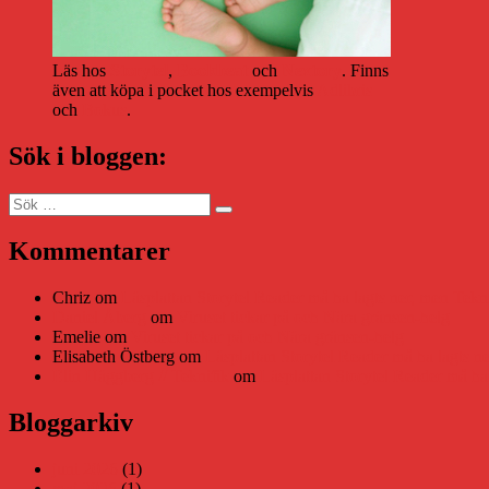
Läs hos
Storytel
,
Bookbeat
och
Nextory
. Finns
även att köpa i pocket hos exempelvis
Adlibris
och
Bokus
.
Sök i bloggen:
Sök
Sök
efter:
Kommentarer
Chriz
om
Läsplattan Storytel Reader må ha lagts ner, men Tekni
Daniel Åberg
om
Viruset tickar på och Nära gränsen-helg
Emelie
om
Viruset tickar på och Nära gränsen-helg
Elisabeth Östberg
om
Läsplattan Storytel Reader må ha lagts ne
Elin Häggberg // Teknifik
om
Läsplattan Storytel Reader må ha 
Bloggarkiv
juni 2026
(1)
maj 2026
(1)