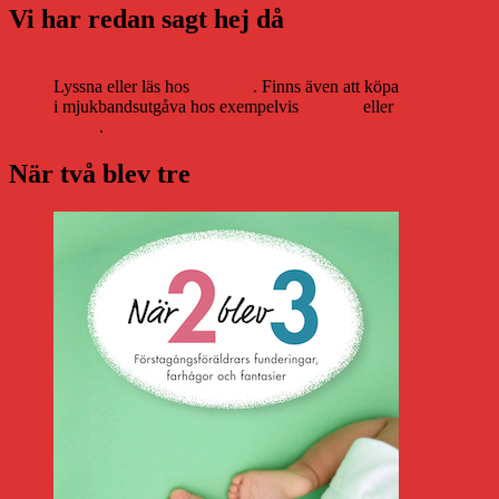
Vi har redan sagt hej då
Lyssna eller läs hos
Storytel
. Finns även att köpa
i mjukbandsutgåva hos exempelvis
Adlibris
eller
Bokus
.
När två blev tre