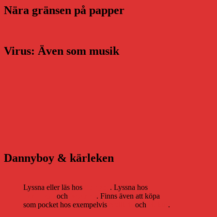
Nära gränsen på papper
Virus: Även som musik
Dannyboy & kärleken
Lyssna eller läs hos
Storytel
. Lyssna hos
Bookbeat
och
Nextory
. Finns även att köpa
som pocket hos exempelvis
Adlibris
och
Bokus
.