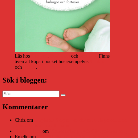
Läs hos
Storytel
,
Bookbeat
och
Nextory
. Finns
även att köpa i pocket hos exempelvis
Adlibris
och
Bokus
.
Sök i bloggen:
Sök
Sök
efter:
Kommentarer
Chriz
om
Läsplattan Storytel Reader må ha lagts ner, men
Teknifik tipsar om alternativ
Daniel Åberg
om
Viruset tickar på och Nära gränsen-helg
Emelie
om
Viruset tickar på och Nära gränsen-helg