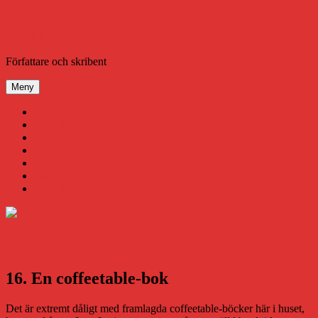
Hoppa
till
innehåll
Daniel Åberg
Författare och skribent
Meny
Virus
Nära gränsen
SODA
Avbrottet
Tidigare böcker
Om mig
Kontakt & Press
16. En coffeetable-bok
Det är extremt dåligt med framlagda coffeetable-böcker här i huset,