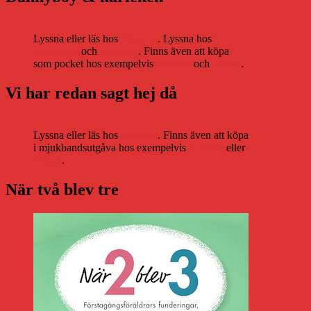
Lyssna eller läs hos
Storytel
. Lyssna hos
Bookbeat
och
Nextory
. Finns även att köpa
som pocket hos exempelvis
Adlibris
och
Bokus
.
Vi har redan sagt hej då
Lyssna eller läs hos
Storytel
. Finns även att köpa
i mjukbandsutgåva hos exempelvis
Adlibris
eller
Bokus
.
När två blev tre