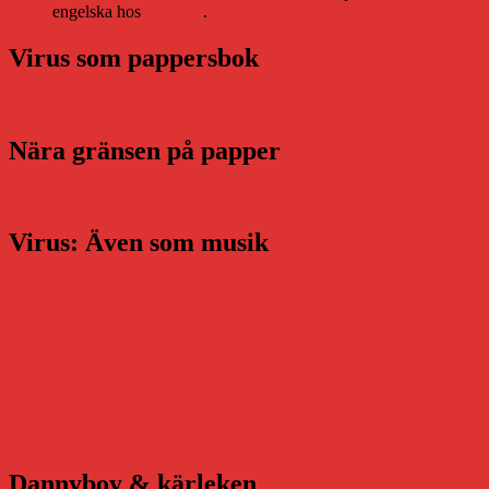
engelska hos
Storytel
.
Virus som pappersbok
Nära gränsen på papper
Virus: Även som musik
Dannyboy & kärleken