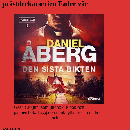
prästdeckarserien Fader vår
Ges ut 30 juni som ljudbok, e-bok och
pappersbok. Lägg den i bokhyllan redan nu hos
Storytel
,
Bookbeat
och
Nextory
.
SODA