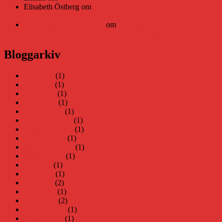
Elisabeth Östberg
om
Läsplattan Storytel Reader må ha lagts
ner, men Teknifik tipsar om alternativ
Elin Häggberg // Teknifik
om
Läsplattan Storytel Reader må
ha lagts ner, men Teknifik tipsar om alternativ
Bloggarkiv
juni 2026
(1)
maj 2026
(1)
april 2026
(1)
mars 2026
(1)
januari 2026
(1)
december 2025
(1)
november 2025
(1)
oktober 2025
(1)
september 2025
(1)
augusti 2025
(1)
juli 2025
(1)
juni 2025
(1)
maj 2025
(2)
april 2025
(1)
mars 2025
(2)
februari 2025
(1)
januari 2025
(1)