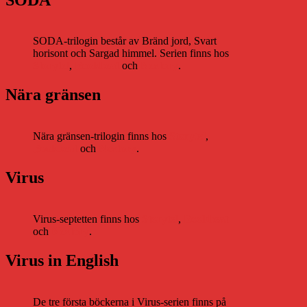
SODA-trilogin består av Bränd jord, Svart
horisont och Sargad himmel. Serien finns hos
Storytel
,
Bookbeat
och
Nextory
.
Nära gränsen
Nära gränsen-trilogin finns hos
Storytel
,
Bookbeat
och
Nextory
.
Virus
Virus-septetten finns hos
Storytel
,
Bookbeat
och
Nextory
.
Virus in English
De tre första böckerna i Virus-serien finns på