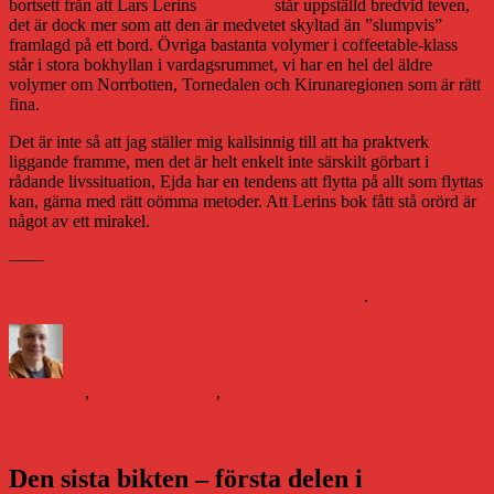
bortsett från att Lars Lerins
Naturlära
står uppställd bredvid teven,
det är dock mer som att den är medvetet skyltad än ”slumpvis”
framlagd på ett bord. Övriga bastanta volymer i coffeetable-klass
står i stora bokhyllan i vardagsrummet, vi har en hel del äldre
volymer om Norrbotten, Tornedalen och Kirunaregionen som är rätt
fina.
Det är inte så att jag ställer mig kallsinnig till att ha praktverk
liggande framme, men det är helt enkelt inte särskilt görbart i
rådande livssituation, Ejda har en tendens att flytta på allt som flyttas
kan, gärna med rätt oömma metoder. Att Lerins bok fått stå orörd är
något av ett mirakel.
——
Det här inlägget är en del av Bokhoras julutmaning
.
Författare
Publicerat
Kategorier
Etiketter
den
Daniel Åberg
16 december 2015
Litteraturvärlden
coffeetable
,
julutmaning 2015
,
Lars Lerin
Inläggsnavigering
Föregående
Föregående
15. Poddtips
Nästa
inlägg:
Nästa
17. Läget för e-boken vintern 2015
inlägg:
Den sista bikten – första delen i