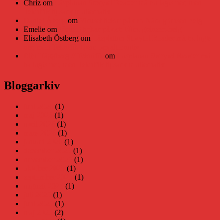
Chriz
om
Läsplattan Storytel Reader må ha lagts ner, men
Teknifik tipsar om alternativ
Daniel Åberg
om
Viruset tickar på och Nära gränsen-helg
Emelie
om
Viruset tickar på och Nära gränsen-helg
Elisabeth Östberg
om
Läsplattan Storytel Reader må ha lagts
ner, men Teknifik tipsar om alternativ
Elin Häggberg // Teknifik
om
Läsplattan Storytel Reader må
ha lagts ner, men Teknifik tipsar om alternativ
Bloggarkiv
juni 2026
(1)
maj 2026
(1)
april 2026
(1)
mars 2026
(1)
januari 2026
(1)
december 2025
(1)
november 2025
(1)
oktober 2025
(1)
september 2025
(1)
augusti 2025
(1)
juli 2025
(1)
juni 2025
(1)
maj 2025
(2)