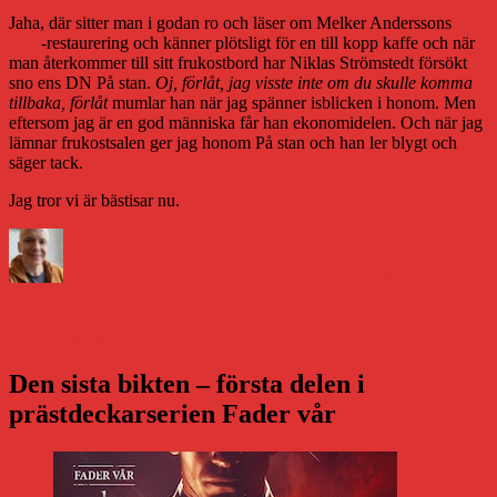
Jaha, där sitter man i godan ro och läser om Melker Anderssons
Grill
-restaurering och känner plötsligt för en till kopp kaffe och när
man återkommer till sitt frukostbord har Niklas Strömstedt försökt
sno ens DN På stan.
Oj, förlåt, jag visste inte om du skulle komma
tillbaka, förlåt
mumlar han när jag spänner isblicken i honom. Men
eftersom jag är en god människa får han ekonomidelen. Och när jag
lämnar frukostsalen ger jag honom På stan och han ler blygt och
säger tack.
Jag tror vi är bästisar nu.
Författare
Publicerat
Kategorier
den
Daniel Åberg
28 februari 2008
28 februari 2008
Jobb och
sånt
Inläggsnavigering
Föregående
Föregående
När fiskmåsarna ropar mitt namn
Nästa
inlägg:
Nästa
One big happy family
inlägg:
Den sista bikten – första delen i
prästdeckarserien Fader vår