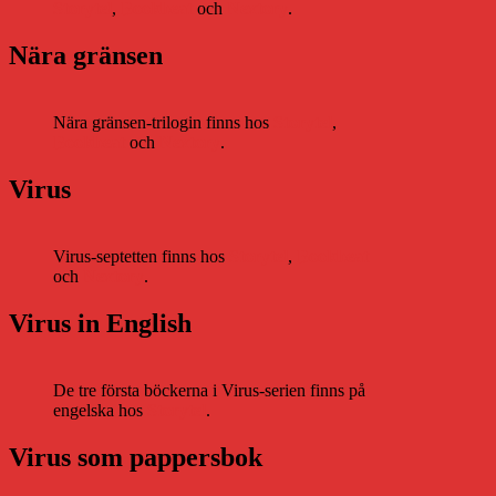
Storytel
,
Bookbeat
och
Nextory
.
Nära gränsen
Nära gränsen-trilogin finns hos
Storytel
,
Bookbeat
och
Nextory
.
Virus
Virus-septetten finns hos
Storytel
,
Bookbeat
och
Nextory
.
Virus in English
De tre första böckerna i Virus-serien finns på
engelska hos
Storytel
.
Virus som pappersbok