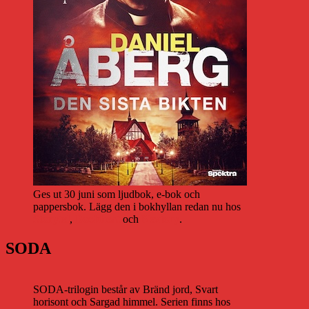
Ges ut 30 juni som ljudbok, e-bok och
pappersbok. Lägg den i bokhyllan redan nu hos
Storytel
,
Bookbeat
och
Nextory
.
SODA
SODA-trilogin består av Bränd jord, Svart
horisont och Sargad himmel. Serien finns hos