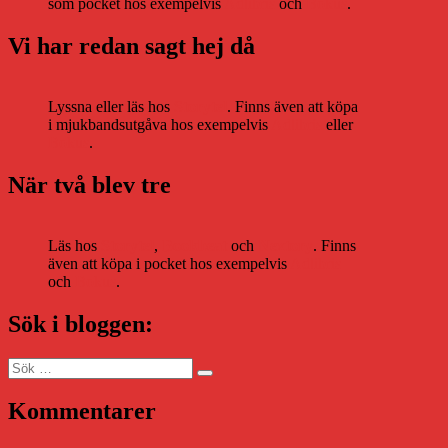
som pocket hos exempelvis
Adlibris
och
Bokus
.
Vi har redan sagt hej då
Lyssna eller läs hos
Storytel
. Finns även att köpa
i mjukbandsutgåva hos exempelvis
Adlibris
eller
Bokus
.
När två blev tre
Läs hos
Storytel
,
Bookbeat
och
Nextory
. Finns
även att köpa i pocket hos exempelvis
Adlibris
och
Bokus
.
Sök i bloggen:
Sök
Sök
efter:
Kommentarer