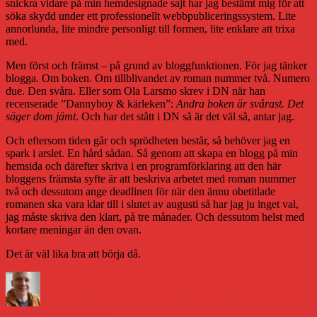
snickra vidare på min hemdesignade sajt har jag bestämt mig för att
söka skydd under ett professionellt webbpubliceringssystem. Lite
annorlunda, lite mindre personligt till formen, lite enklare att trixa
med.
Men först och främst – på grund av bloggfunktionen. För jag tänker
blogga. Om boken. Om tillblivandet av roman nummer två. Numero
due. Den svåra. Eller som Ola Larsmo skrev i DN när han
recenserade ”Dannyboy & kärleken”:
Andra boken är svårast. Det
säger dom jämt
. Och har det stått i DN så är det väl så, antar jag.
Och eftersom tiden går och sprödheten består, så behöver jag en
spark i arslet. En hård sådan. Så genom att skapa en blogg på min
hemsida och därefter skriva i en programförklaring att den här
bloggens främsta syfte är att beskriva arbetet med roman nummer
två och dessutom ange deadlinen för när den ännu obetitlade
romanen ska vara klar till i slutet av augusti så har jag ju inget val,
jag måste skriva den klart, på tre månader. Och dessutom helst med
kortare meningar än den ovan.
Det är väl lika bra att börja då.
Författare
Publicerat
Kategorier
den
Daniel Åberg
29 maj 2006
23 februari 2008
Författande
Nästa
Nästa
Förutsättningarna