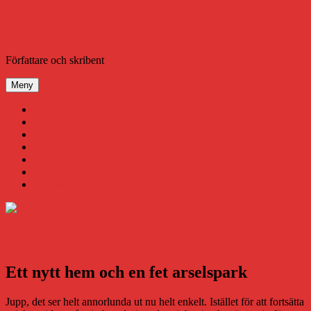
Hoppa
till
innehåll
Daniel Åberg
Författare och skribent
Meny
Virus
Nära gränsen
SODA
Avbrottet
Tidigare böcker
Om mig
Kontakt & Press
Ett nytt hem och en fet arselspark
Jupp, det ser helt annorlunda ut nu helt enkelt. Istället för att fortsätta