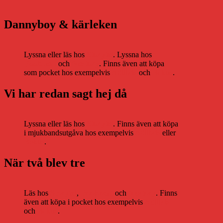
Dannyboy & kärleken
Lyssna eller läs hos
Storytel
. Lyssna hos
Bookbeat
och
Nextory
. Finns även att köpa
som pocket hos exempelvis
Adlibris
och
Bokus
.
Vi har redan sagt hej då
Lyssna eller läs hos
Storytel
. Finns även att köpa
i mjukbandsutgåva hos exempelvis
Adlibris
eller
Bokus
.
När två blev tre
Läs hos
Storytel
,
Bookbeat
och
Nextory
. Finns
även att köpa i pocket hos exempelvis
Adlibris
och
Bokus
.