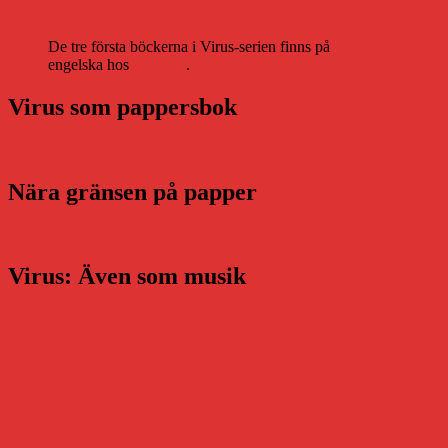
De tre första böckerna i Virus-serien finns på
engelska hos
Storytel
.
Virus som pappersbok
Nära gränsen på papper
Virus: Även som musik