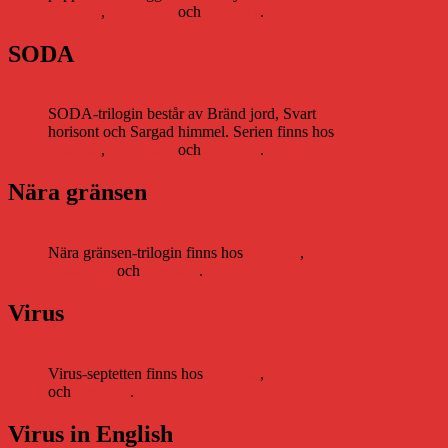
Storytel
,
Bookbeat
och
Nextory
.
SODA
SODA-trilogin består av Bränd jord, Svart
horisont och Sargad himmel. Serien finns hos
Storytel
,
Bookbeat
och
Nextory
.
Nära gränsen
Nära gränsen-trilogin finns hos
Storytel
,
Bookbeat
och
Nextory
.
Virus
Virus-septetten finns hos
Storytel
,
Bookbeat
och
Nextory
.
Virus in English