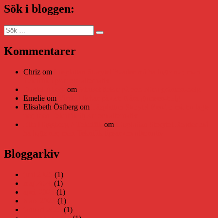
Sök i bloggen:
Sök
Sök
efter:
Kommentarer
Chriz
om
Läsplattan Storytel Reader må ha lagts ner, men
Teknifik tipsar om alternativ
Daniel Åberg
om
Viruset tickar på och Nära gränsen-helg
Emelie
om
Viruset tickar på och Nära gränsen-helg
Elisabeth Östberg
om
Läsplattan Storytel Reader må ha lagts
ner, men Teknifik tipsar om alternativ
Elin Häggberg // Teknifik
om
Läsplattan Storytel Reader må
ha lagts ner, men Teknifik tipsar om alternativ
Bloggarkiv
juni 2026
(1)
maj 2026
(1)
april 2026
(1)
mars 2026
(1)
januari 2026
(1)