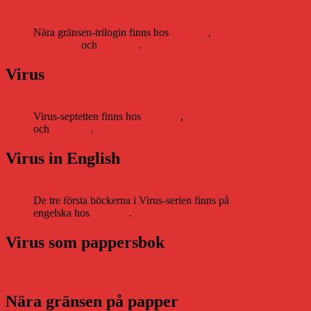
Nära gränsen-trilogin finns hos
Storytel
,
Bookbeat
och
Nextory
.
Virus
Virus-septetten finns hos
Storytel
,
Bookbeat
och
Nextory
.
Virus in English
De tre första böckerna i Virus-serien finns på
engelska hos
Storytel
.
Virus som pappersbok
Nära gränsen på papper