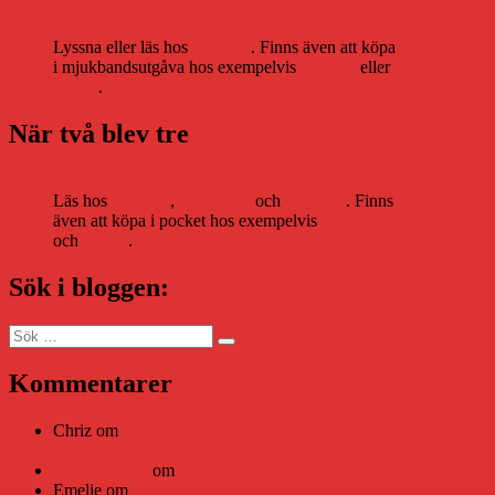
Lyssna eller läs hos
Storytel
. Finns även att köpa
i mjukbandsutgåva hos exempelvis
Adlibris
eller
Bokus
.
När två blev tre
Läs hos
Storytel
,
Bookbeat
och
Nextory
. Finns
även att köpa i pocket hos exempelvis
Adlibris
och
Bokus
.
Sök i bloggen:
Sök
Sök
efter:
Kommentarer
Chriz
om
Läsplattan Storytel Reader må ha lagts ner, men
Teknifik tipsar om alternativ
Daniel Åberg
om
Viruset tickar på och Nära gränsen-helg
Emelie
om
Viruset tickar på och Nära gränsen-helg