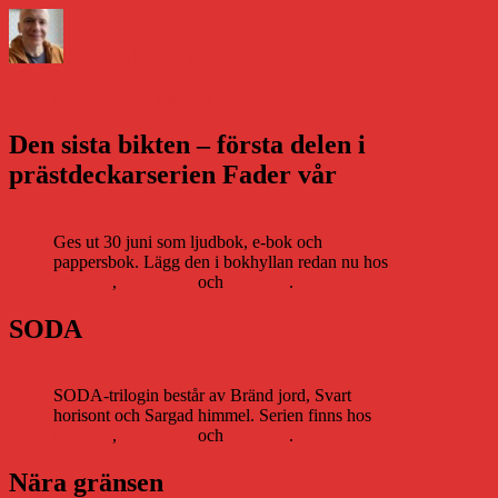
Författare
Publicerat
Kategorier
den
Daniel Åberg
20 april 2008
20 april 2008
Författande
Inläggsnavigering
Föregående
Föregående
Då och nu (2)
Nästa
inlägg:
Nästa
En helt vanlig måndag
inlägg:
Den sista bikten – första delen i
prästdeckarserien Fader vår
Ges ut 30 juni som ljudbok, e-bok och
pappersbok. Lägg den i bokhyllan redan nu hos
Storytel
,
Bookbeat
och
Nextory
.
SODA
SODA-trilogin består av Bränd jord, Svart
horisont och Sargad himmel. Serien finns hos
Storytel
,
Bookbeat
och
Nextory
.
Nära gränsen