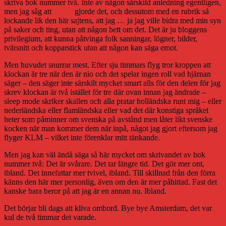
skriva bok nummer två. Inte av någon särskild anledning egentligen,
men jag såg att
Isobel
gjorde det, och dessutom med en rubrik så
lockande lik den här sajtens, att jag … ja jag ville bidra med min syn
på saker och ting, utan att någon bett om det. Det är ju bloggens
privilegium, att kunna påtvinga folk sanningar, lögner, bilder,
tvärsnitt och kopparstick utan att någon kan säga emot.
Men huvudet snurrar mest. Efter sju timmars flyg tror kroppen att
klockan är tre när den är nio och det spelar ingen roll vad hjärnan
säger – den säger inte särskilt mycket smart alls för den delen för jag
skrev klockan är två istället för tre där ovan innan jag ändrade –
sleep mode skriker skallen och alla pratar holländska runt mig – eller
nederländska eller flamländska eller vad det där konstiga språket
heter som påminner om svenska på avstånd men låter likt svenske
kocken när man kommer dem när inpå, något jag gjort eftersom jag
flyger KLM – vilket inte förenklar mitt tänkande.
Men jag kan väl ändå säga så här mycket om skrivandet av bok
nummer två: Det är svårare. Det tar längre tid. Det gör mer ont,
ibland. Det innefattar mer tvivel, ibland. Till skillnad från den förra
känns den här mer personlig, även om den är mer påhittad. Fast det
kanske bara beror på att jag är en annan nu. Ibland.
Det börjar bli dags att kliva ombord. Bye bye Amsterdam, det var
kul de två timmar det varade.