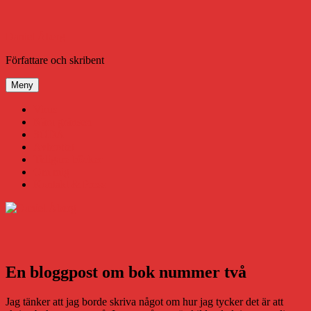
Hoppa
till
innehåll
Daniel Åberg
Författare och skribent
Meny
Virus
Nära gränsen
SODA
Avbrottet
Tidigare böcker
Om mig
Kontakt & Press
En bloggpost om bok nummer två
Jag tänker att jag borde skriva något om hur jag tycker det är att