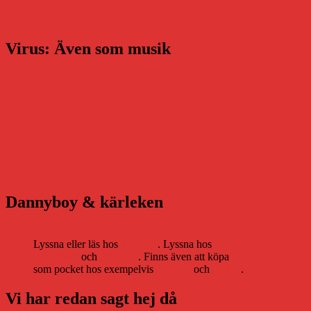
Virus: Även som musik
Dannyboy & kärleken
Lyssna eller läs hos
Storytel
. Lyssna hos
Bookbeat
och
Nextory
. Finns även att köpa
som pocket hos exempelvis
Adlibris
och
Bokus
.
Vi har redan sagt hej då