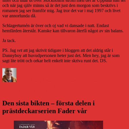
sitter och tittar ut över Stockholms ström men det är Uppsala han ser
och när jag själv minns så är det just den morgon som beskrivs i
romanen jag ser framför mig. Jag tror det var i maj 1997 och livet
var annorlunda då.
Schlagerturnén är över och oj vad vi dansade i natt. Endast
hemfärden återstår. Kanske kan tillvaron återfå något av sin balans.
Ja tack.
PS. Jag
vet
att jag skrivit tidigare i bloggen att det aldrig står i
Dannyboy att huvudpersonen heter just det. Men hey, jag är som
sagt lite trött och orkar helt enkelt inte skriva runt det. DS.
Författare
Publicerat
Kategorier
den
Daniel Åberg
4 mars 2007
4 mars 2007
Författande
Inläggsnavigering
Föregående
Föregående
Duracellkaninen och jag
Nästa
inlägg:
Nästa
Det gamla och det nya och det däremellan
inlägg:
Den sista bikten – första delen i
prästdeckarserien Fader vår