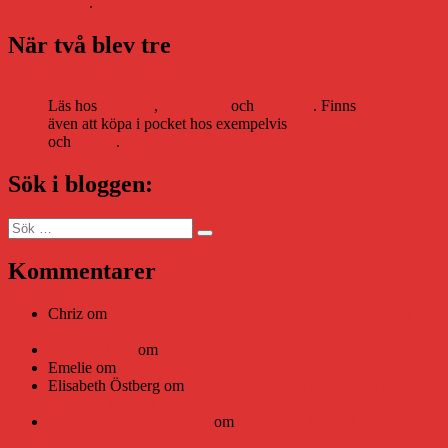
Bokus
.
När två blev tre
Läs hos
Storytel
,
Bookbeat
och
Nextory
. Finns
även att köpa i pocket hos exempelvis
Adlibris
och
Bokus
.
Sök i bloggen:
Sök
Sök
efter:
Kommentarer
Chriz
om
Läsplattan Storytel Reader må ha lagts ner, men
Teknifik tipsar om alternativ
Daniel Åberg
om
Viruset tickar på och Nära gränsen-helg
Emelie
om
Viruset tickar på och Nära gränsen-helg
Elisabeth Östberg
om
Läsplattan Storytel Reader må ha lagts
ner, men Teknifik tipsar om alternativ
Elin Häggberg // Teknifik
om
Läsplattan Storytel Reader må
ha lagts ner, men Teknifik tipsar om alternativ