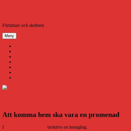
Hoppa
till
innehåll
Daniel Åberg
Författare och skribent
Meny
Virus
Nära gränsen
SODA
Avbrottet
Tidigare böcker
Om mig
Kontakt & Press
Att komma hem ska vara en promenad
I
Dannyboy & kärleken
beskrivs en hemgång.