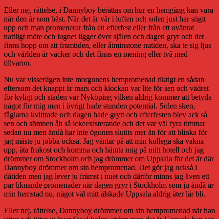
Eller nej, rättelse, i Dannyboy berättas om hur en hemgång kan vara
när den är som bäst. När det är vår i luften och solen just har stigit
upp och man promenerar från en efterfest eller från ett oväntat
nattligt möte och lugnet ligger över själen och dagen gryr och det
finns hopp om att framtiden, eller åtminstone nutiden, ska te sig ljus
och världen är vacker och det finns en mening eller två med
tillvaron.
Nu var visserligen inte morgonens hempromenad riktigt en sådan
eftersom det knappt är mars och klockan var lite för sen och vädret
för kyligt och staden var Nyköping vilken aldrig kommer att betyda
något för mig men i övrigt hade stunden potential. Solen sken,
fåglarna kvittrade och dagen hade grytt och efterfesten blev ack så
sen och sömnen åh så ickeexisterande och det var väl fyra timmar
sedan nu men ändå har inte ögonen slutits mer än för att blinka för
jag måste ju jobba också. Jag väntar på att min kollega ska vakna
upp, äta frukost och komma och hämta mig på mitt hotell och jag
drömmer om Stockholm och jag drömmer om Uppsala för det är där
Dannyboy drömmer om sin hempromenad. Det gör jag också i
dåtiden men jag lever ju främst i nuet och därför minns jag även ett
par liknande promenader när dagen gryr i Stockholm som ju ändå är
min hemstad nu, något väl mitt älskade Uppsala aldrig åter lär bli.
Eller nej, rättelse, Dannyboy drömmer om sin hempromenad när han