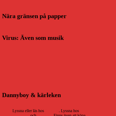
Nära gränsen på papper
Virus: Även som musik
Dannyboy & kärleken
Lyssna eller läs hos
Storytel
. Lyssna hos
Bookbeat
och
Nextory
. Finns även att köpa