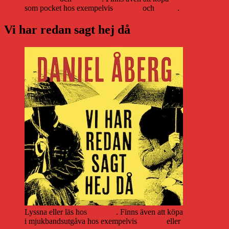
som pocket hos exempelvis
Adlibris
och
Bokus
.
Vi har redan sagt hej då
Lyssna eller läs hos
Storytel
. Finns även att köpa
i mjukbandsutgåva hos exempelvis
Adlibris
eller