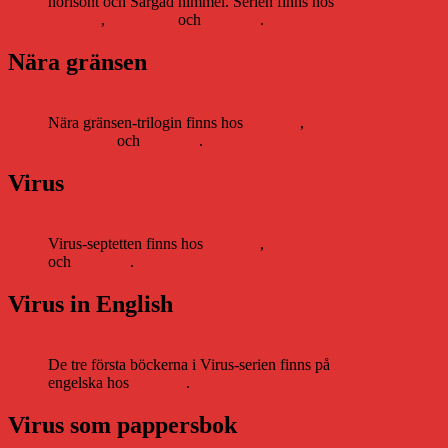
horisont och Sargad himmel. Serien finns hos
Storytel
,
Bookbeat
och
Nextory
.
Nära gränsen
Nära gränsen-trilogin finns hos
Storytel
,
Bookbeat
och
Nextory
.
Virus
Virus-septetten finns hos
Storytel
,
Bookbeat
och
Nextory
.
Virus in English
De tre första böckerna i Virus-serien finns på
engelska hos
Storytel
.
Virus som pappersbok