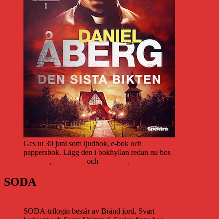
Ges ut 30 juni som ljudbok, e-bok och
pappersbok. Lägg den i bokhyllan redan nu hos
Storytel
,
Bookbeat
och
Nextory
.
SODA
SODA-trilogin består av Bränd jord, Svart